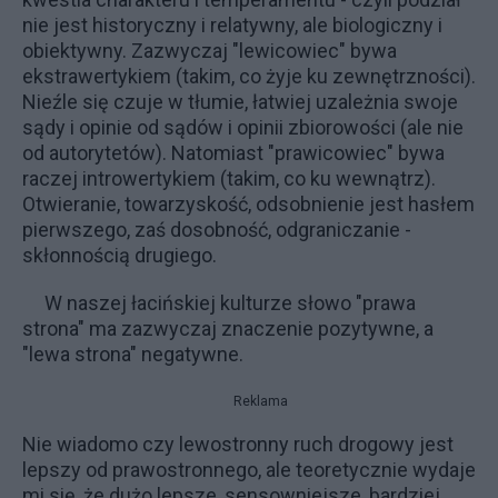
nie jest historyczny i relatywny, ale biologiczny i
obiektywny. Zazwyczaj "lewicowiec" bywa
ekstrawertykiem (takim, co żyje ku zewnętrzności).
Nieźle się czuje w tłumie, łatwiej uzależnia swoje
sądy i opinie od sądów i opinii zbiorowości (ale nie
od autorytetów). Natomiast "prawicowiec" bywa
raczej introwertykiem (takim, co ku wewnątrz).
Otwieranie, towarzyskość, odsobnienie jest hasłem
pierwszego, zaś dosobność, odgraniczanie -
skłonnością drugiego.
W naszej łacińskiej kulturze słowo "prawa
strona" ma zazwyczaj znaczenie pozytywne, a
"lewa strona" negatywne.
Reklama
Nie wiadomo czy lewostronny ruch drogowy jest
lepszy od prawostronnego, ale teoretycznie wydaje
mi się, że dużo lepsze, sensowniejsze, bardziej