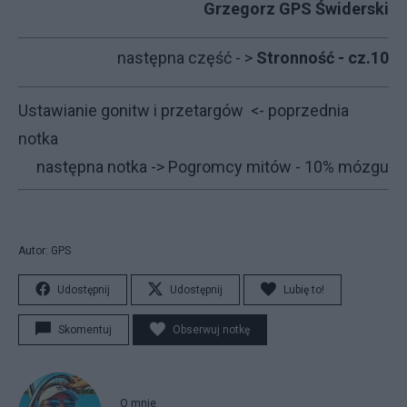
Grzegorz GPS Świderski
następna część - >
Stronność - cz.10
Ustawianie gonitw i przetargów
<- poprzednia
notka
następna notka ->
Pogromcy mitów - 10% mózgu
Autor: GPS
Udostępnij
Udostępnij
Lubię to!
Skomentuj
Obserwuj notkę
O mnie