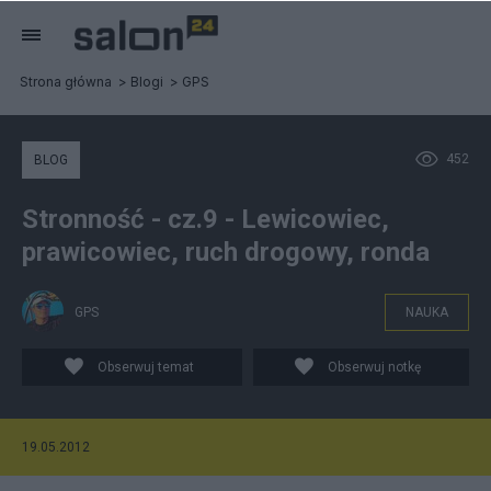
Strona główna
Blogi
GPS
452
BLOG
Stronność - cz.9 - Lewicowiec,
prawicowiec, ruch drogowy, ronda
GPS
NAUKA
Obserwuj temat
Obserwuj notkę
19.05.2012