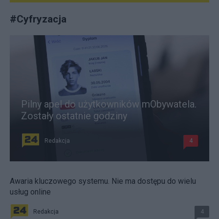
#
Cyfryzacja
Pilny apel do użytkowników mObywatela.
Zostały ostatnie godziny
Redakcja
4
Awaria kluczowego systemu. Nie ma dostępu do wielu
usług online
Redakcja
4