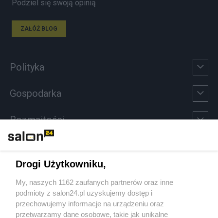
Podziel się swoją opinią
ZAŁÓŻ BLOG
Polityka
Gospodarka
Rozmaitości
Technologie
Drogi Użytkowniku,
Sport
My, naszych 1162 zaufanych partnerów oraz inne
podmioty z salon24.pl uzyskujemy dostęp i
Społeczeństwo
przechowujemy informacje na urządzeniu oraz
przetwarzamy dane osobowe, takie jak unikalne