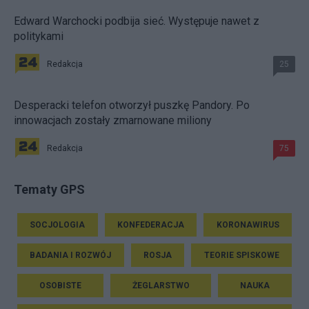
Edward Warchocki podbija sieć. Występuje nawet z
politykami
Redakcja
25
Desperacki telefon otworzył puszkę Pandory. Po
innowacjach zostały zmarnowane miliony
Redakcja
75
Tematy GPS
SOCJOLOGIA
KONFEDERACJA
KORONAWIRUS
BADANIA I ROZWÓJ
ROSJA
TEORIE SPISKOWE
OSOBISTE
ŻEGLARSTWO
NAUKA