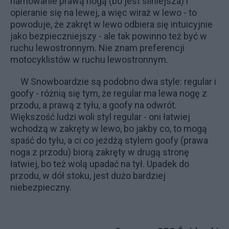
hamowanie prawą nogą (bo jest silniejsza) i
opieranie się na lewej, a więc wiraż w lewo - to
powoduje, że zakręt w lewo odbiera się intuicyjnie
jako bezpieczniejszy - ale tak powinno też być w
ruchu lewostronnym. Nie znam preferencji
motocyklistów w ruchu lewostronnym.
W Snowboardzie są podobno dwa style: regular i
goofy - różnią się tym, że regular ma lewa nogę z
przodu, a prawą z tyłu, a goofy na odwrót.
Większość ludzi woli styl regular - oni łatwiej
wchodzą w zakręty w lewo, bo jakby co, to mogą
spaść do tyłu, a ci co jeżdżą stylem goofy (prawa
noga z przodu) biorą zakręty w drugą stronę
łatwiej, bo też wolą upadać na tył. Upadek do
przodu, w dół stoku, jest dużo bardziej
niebezpieczny.