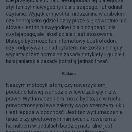
Nie przyjęło się to najprawdopodobniej dlatego, że
styl ten był niewygodny i dla piszącego, i utrudniał
czytanie. Wyjątkiem jest ta mieszanina w arabskim
czy hebrajskim gdzie liczby pisze się odwrotnie niż
słowa - jest to niewygodne i dla piszącego i dla
czytającego, ale jakoś działa i jest stosowane.
Dlatego być może ten internetowy bustrofedon,
czyli odpisywanie nad cytatem, nie zostanie nigdy
wyparty przez normalne zasady netykiety - głupie i
bałaganiarskie zasady potrafią jednak trwać.
Reklama
Naszym motocyklistom, czy rowerzystom,
podobno łatwiej wchodzić w lewe zakręty niż w
prawe. Wytłumaczeniem może być to, że w ruchu
prawostronnym lewe zakręty są po szerszym łuku
i jest lepsza widoczność. Jest też wytłumaczenie
takie: przy gwałtownym hamowaniu rowerem z
hamulcem w pedałach bardziej naturalne jest