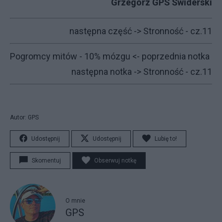
Grzegorz GPS Świderski
następna część ->
Stronność - cz.11
Pogromcy mitów - 10% mózgu
<- poprzednia notka
następna notka ->
Stronność - cz.11
Autor: GPS
Udostępnij
Udostępnij
Lubię to!
Skomentuj
Obserwuj notkę
O mnie
GPS