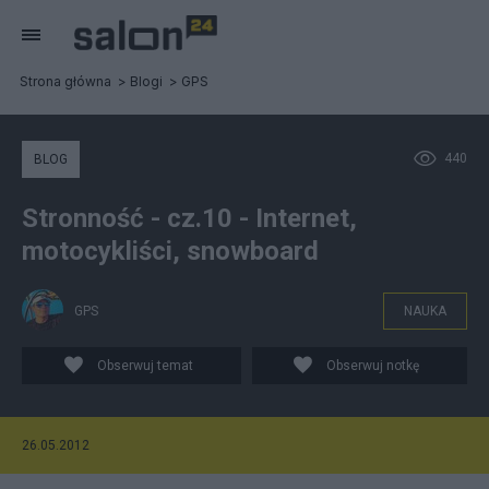
Strona główna
Blogi
GPS
440
BLOG
Stronność - cz.10 - Internet,
motocykliści, snowboard
GPS
NAUKA
Obserwuj temat
Obserwuj notkę
26.05.2012