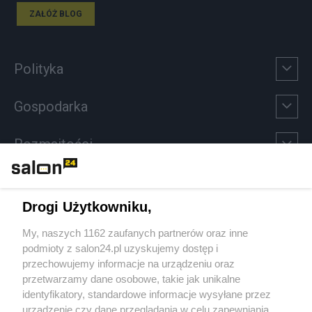
ZAŁÓŻ BLOG
Polityka
Gospodarka
Rozmaitości
Technologie
Drogi Użytkowniku,
Sport
My, naszych 1162 zaufanych partnerów oraz inne
podmioty z salon24.pl uzyskujemy dostęp i
Społeczeństwo
przechowujemy informacje na urządzeniu oraz
przetwarzamy dane osobowe, takie jak unikalne
Kultura
identyfikatory, standardowe informacje wysyłane przez
urządzenie czy dane przeglądania w celu zapewniania