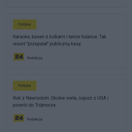
Polityka
Karaoke, basen z kulkami i tańce hulańce. Tak
resort "przepalał" publiczną kasę
Redakcja
Polityka
Rok z Nawrockim. Głośne weta, sojusz z USA i
powrót do Trójmorza
Redakcja