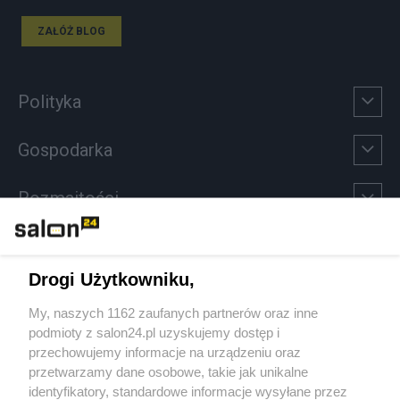
ZAŁÓŻ BLOG
Polityka
Gospodarka
Rozmaitości
Technologie
Drogi Użytkowniku,
Sport
My, naszych 1162 zaufanych partnerów oraz inne
podmioty z salon24.pl uzyskujemy dostęp i
Społeczeństwo
przechowujemy informacje na urządzeniu oraz
przetwarzamy dane osobowe, takie jak unikalne
Kultura
identyfikatory, standardowe informacje wysyłane przez