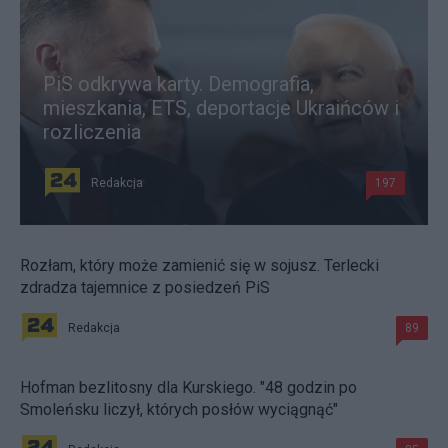
PiS odkrywa karty. Demografia,
mieszkania, ETS, deportacje Ukraińców i
rozliczenia
Redakcja
197
Rozłam, który może zamienić się w sojusz. Terlecki
zdradza tajemnice z posiedzeń PiS
Redakcja
89
Hofman bezlitosny dla Kurskiego. "48 godzin po
Smoleńsku liczył, których posłów wyciągnąć"