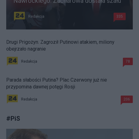
Nawrockiego. Zacharowa dostała szału
Redakcja
335
Drugi Prigożyn. Zagroził Putinowi atakiem, miliony
obejrzało nagranie
Redakcja
78
Parada słabości Putina? Plac Czerwony już nie
przypomina dawnej potęgi Rosji
Redakcja
206
#
PiS