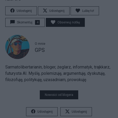
Udostępnij
Udostępnij
Lubię to!
Skomentuj
4
Obserwuj notkę
O mnie
GPS
Sarmatolibertarianin, bloger, żeglarz, informatyk, trajkkarz,
futurysta AI. Myślę, polemizuję, argumentuję, dyskutuję,
filozofuję, politykuję, uzasadniam, prowokuję.
Nowości od blogera
Udostępnij
Udostępnij