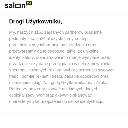
Technologie
Drogi Użytkowniku,
Sport
My, naszych 1162 zaufanych partnerów oraz inne
podmioty z salon24.pl uzyskujemy dostęp i
Społeczeństwo
przechowujemy informacje na urządzeniu oraz
przetwarzamy dane osobowe, takie jak unikalne
Kultura
identyfikatory, standardowe informacje wysyłane przez
urządzenie czy dane przeglądania w celu zapewniania
spersonalizowanych reklam, wybór spersonalizowanych
treści, pomiar reklam i treści, badanie odbiorców oraz
ulepszanie usług. Za zgodą Użytkownika my i Zaufani
X
Facebook
Instagram
Youtube
Partnerzy możemy używać dokładnych danych
geolokalizacyjnych oraz aktywnie skanować
charakterystykę urządzenia do celów identyfikacji.
Web Content Media sp. z o. o. © 2022
Ponieważ cenimy Twoją prywatność, prosimy o zgodę na
korzystanie z tych technologii poprzez kliknięcie
„Akceptuję”. Zgoda jest dobrowolna i zawsze możesz ją
Pomoc
O nas
Praca
Reklama
Kontakt
zmienić/wycofać klikając przycisk ustawień prywatności