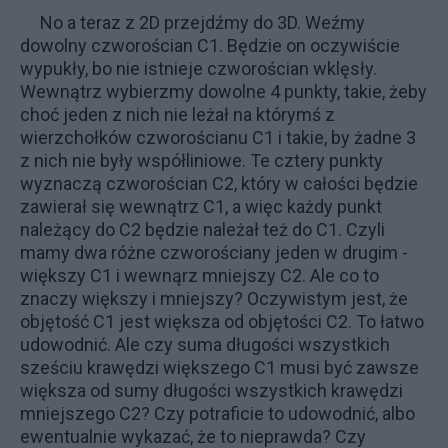
No a teraz z 2D przejdźmy do 3D. Weźmy
dowolny czworościan C1. Będzie on oczywiście
wypukły, bo nie istnieje czworościan wklęsły.
Wewnątrz wybierzmy dowolne 4 punkty, takie, żeby
choć jeden z nich nie leżał na którymś z
wierzchołków czworościanu C1 i takie, by żadne 3
z nich nie były współliniowe. Te cztery punkty
wyznaczą czworościan C2, który w całości będzie
zawierał się wewnątrz C1, a więc każdy punkt
należący do C2 będzie należał też do C1. Czyli
mamy dwa różne czworościany jeden w drugim -
większy C1 i wewnąrz mniejszy C2. Ale co to
znaczy większy i mniejszy? Oczywistym jest, że
objętość C1 jest większa od objętości C2. To łatwo
udowodnić. Ale czy suma długości wszystkich
sześciu krawędzi większego C1 musi być zawsze
większa od sumy długości wszystkich krawędzi
mniejszego C2? Czy potraficie to udowodnić, albo
ewentualnie wykazać, że to nieprawda? Czy