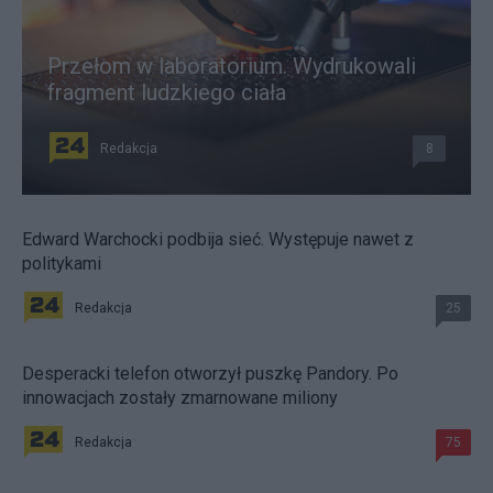
Przełom w laboratorium. Wydrukowali
fragment ludzkiego ciała
Redakcja
8
Edward Warchocki podbija sieć. Występuje nawet z
politykami
Redakcja
25
Desperacki telefon otworzył puszkę Pandory. Po
innowacjach zostały zmarnowane miliony
Redakcja
75