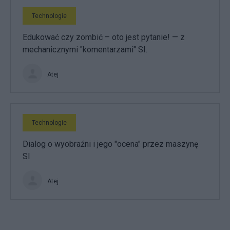
Technologie
Edukować czy zombić – oto jest pytanie! — z
mechanicznymi "komentarzami" SI.
Atej
Technologie
Dialog o wyobraźni i jego "ocena" przez maszynę
SI
Atej