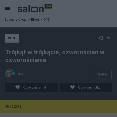
Strona główna
Blogi
GPS
761
BLOG
Trójkąt w trójkącie, czworościan w
czworościanie
GPS
NAUKA
Obserwuj temat
Obserwuj notkę
30.09.2013