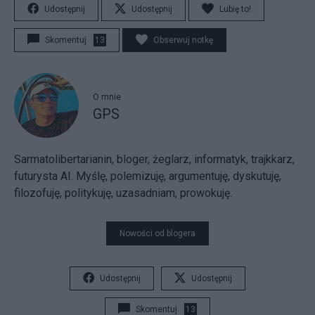
Udostępnij
Udostępnij
Lubię to!
Skomentuj
13
Obserwuj notkę
O mnie
GPS
Sarmatolibertarianin, bloger, żeglarz, informatyk, trajkkarz,
futurysta AI. Myślę, polemizuję, argumentuję, dyskutuję,
filozofuję, politykuję, uzasadniam, prowokuję.
Nowości od blogera
Udostępnij
Udostępnij
Skomentuj
13