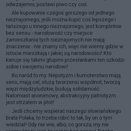
odwzajemni, postawi piwo czy coś.
Ale kupowanie czegoś gorszego od jednego
nieznajomego, jeśli można kupić coś lepszego i
tańszego u innego nieznajomego, jest kompletnie
bez sensu - narodowość czy miejsce
zamieszkania tych nieznajomych nie mają
znaczenia - nie znamy ich, więc nie wiemy gdzie w
istocie mieszkają i jakiej są narodowości! Kto
kieruje się takimi głupimi przesłankami ten szkodzi
sobie i swojemu narodowi!
Bo naród to my. Nepotyzm i kumoterstwo mają
sens, mają cel, służą tworzeniu wspólnot, tworzą
więzi międzyludzkie, budują solidarność.
Natomiast anonimowy, abstrakcyjny patriotyzm
jest strzałem w płot!
Jeśli chcemy wspierać naszego słowiańskiego
brata Polaka, to trzeba robić to tak, by on o tym
wiedział! Gdy nie wie, albo, co gorsza, my nie