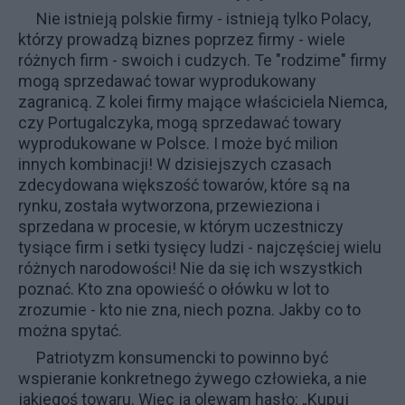
Nie istnieją polskie firmy - istnieją tylko Polacy,
którzy prowadzą biznes poprzez firmy - wiele
różnych firm - swoich i cudzych. Te "rodzime" firmy
mogą sprzedawać towar wyprodukowany
zagranicą. Z kolei firmy mające właściciela Niemca,
czy Portugalczyka, mogą sprzedawać towary
wyprodukowane w Polsce. I może być milion
innych kombinacji! W dzisiejszych czasach
zdecydowana większość towarów, które są na
rynku, została wytworzona, przewieziona i
sprzedana w procesie, w którym uczestniczy
tysiące firm i setki tysięcy ludzi - najczęściej wielu
różnych narodowości! Nie da się ich wszystkich
poznać. Kto zna opowieść o ołówku w lot to
zrozumie - kto nie zna, niech pozna. Jakby co to
można spytać.
Patriotyzm konsumencki to powinno być
wspieranie konkretnego żywego człowieka, a nie
jakiegoś towaru. Więc ja olewam hasło: „Kupuj