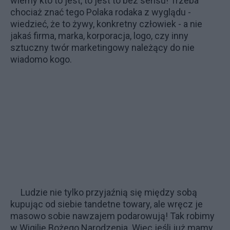
wiemy kto to jest, to jest to bez sensu! Trzeba
chociaż znać tego Polaka rodaka z wyglądu -
wiedzieć, że to żywy, konkretny człowiek - a nie
jakaś firma, marka, korporacja, logo, czy inny
sztuczny twór marketingowy należący do nie
wiadomo kogo.
Ludzie nie tylko przyjaźnią się między sobą
kupując od siebie tandetne towary, ale wręcz je
masowo sobie nawzajem podarowują! Tak robimy
w Wigilię Bożego Narodzenia. Więc jeśli już mamy