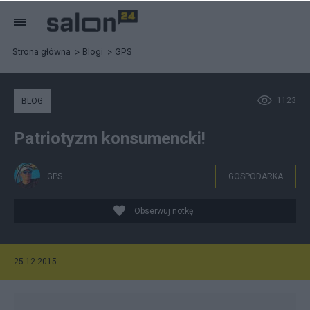
Strona główna
Blogi
GPS
1123
BLOG
Patriotyzm konsumencki!
GPS
GOSPODARKA
Obserwuj notkę
25.12.2015