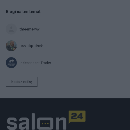
Blogi na ten temat
threeme-ww
Jan Filip Libicki
Independent Trader
Napisz notkę