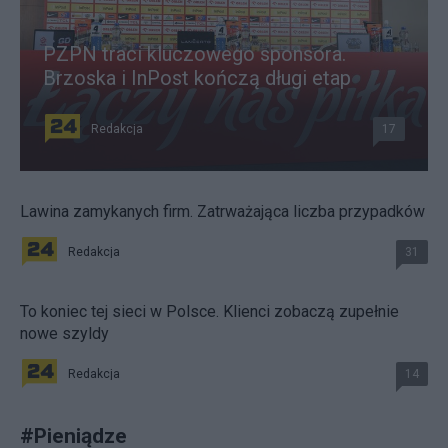
PZPN traci kluczowego sponsora.
Brzoska i InPost kończą długi etap
Redakcja
17
Lawina zamykanych firm. Zatrważająca liczba przypadków
Redakcja
31
To koniec tej sieci w Polsce. Klienci zobaczą zupełnie
nowe szyldy
Redakcja
14
#
Pieniądze