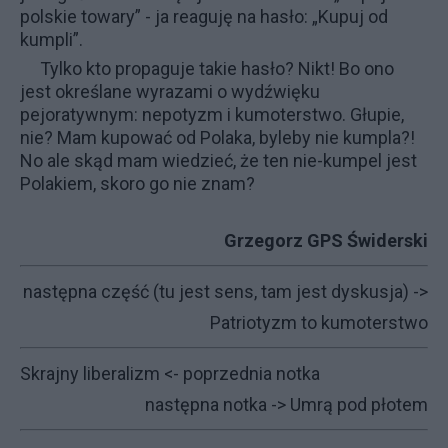
polskie towary” - ja reaguję na hasło: „Kupuj od
kumpli”.
Tylko kto propaguje takie hasło? Nikt! Bo ono
jest określane wyrazami o wydźwięku
pejoratywnym: nepotyzm i kumoterstwo. Głupie,
nie? Mam kupować od Polaka, byleby nie kumpla?!
No ale skąd mam wiedzieć, że ten nie-kumpel jest
Polakiem, skoro go nie znam?
Grzegorz GPS Świderski
następna część (tu jest sens, tam jest dyskusja) ->
Patriotyzm to kumoterstwo
Skrajny liberalizm
<- poprzednia notka
następna notka ->
Umrą pod płotem