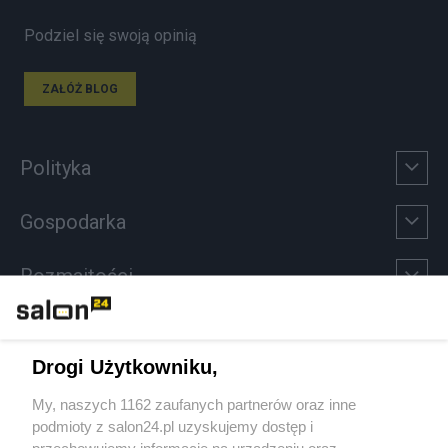
Podziel się swoją opinią
ZAŁÓŻ BLOG
Polityka
Gospodarka
Rozmaitości
Technologie
Drogi Użytkowniku,
Sport
My, naszych 1162 zaufanych partnerów oraz inne
podmioty z salon24.pl uzyskujemy dostęp i
Społeczeństwo
przechowujemy informacje na urządzeniu oraz