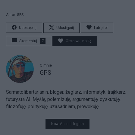
Autor: GPS
Udostępnij
Udostępnij
Lubię to!
Skomentuj
7
Obserwuj notkę
O mnie
GPS
Sarmatolibertarianin, bloger, żeglarz, informatyk, trajkkarz,
futurysta AI. Myślę, polemizuję, argumentuję, dyskutuję,
filozofuję, politykuję, uzasadniam, prowokuję.
Nowości od blogera