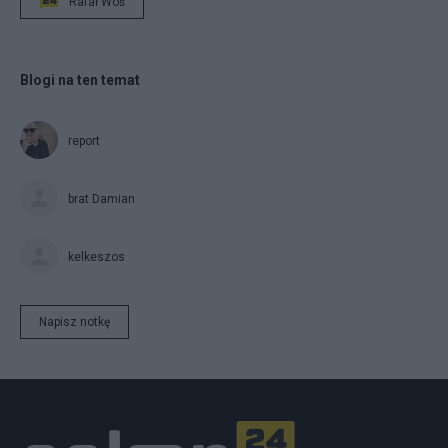
Rafał Woś
Blogi na ten temat
report
brat Damian
kelkeszos
Napisz notkę