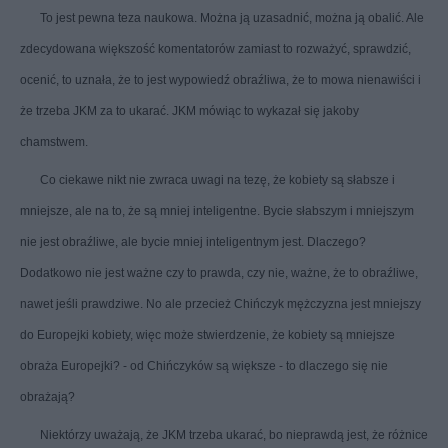
To jest pewna teza naukowa. Można ją uzasadnić, można ją obalić. Ale
zdecydowana większość komentatorów zamiast to rozważyć, sprawdzić,
ocenić, to uznała, że to jest wypowiedź obraźliwa, że to mowa nienawiści i
że trzeba JKM za to ukarać. JKM mówiąc to wykazał się jakoby
chamstwem.
Co ciekawe nikt nie zwraca uwagi na tezę, że kobiety są słabsze i
mniejsze, ale na to, że są mniej inteligentne. Bycie słabszym i mniejszym
nie jest obraźliwe, ale bycie mniej inteligentnym jest. Dlaczego?
Dodatkowo nie jest ważne czy to prawda, czy nie, ważne, że to obraźliwe,
nawet jeśli prawdziwe. No ale przecież Chińczyk mężczyzna jest mniejszy
do Europejki kobiety, więc może stwierdzenie, że kobiety są mniejsze
obraża Europejki? - od Chińczyków są większe - to dlaczego się nie
obrażają?
Niektórzy uważają, że JKM trzeba ukarać, bo nieprawdą jest, że różnice