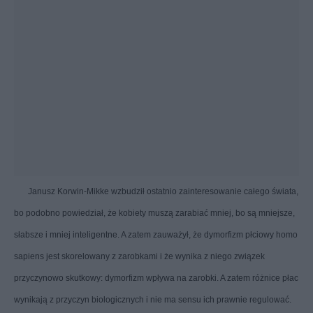
Janusz Korwin-Mikke wzbudził ostatnio zainteresowanie całego świata,
bo podobno powiedział, że kobiety muszą zarabiać mniej, bo są mniejsze,
słabsze i mniej inteligentne. A zatem zauważył, że dymorfizm płciowy homo
sapiens jest skorelowany z zarobkami i że wynika z niego związek
przyczynowo skutkowy: dymorfizm wpływa na zarobki. A zatem różnice płac
wynikają z przyczyn biologicznych i nie ma sensu ich prawnie regulować.