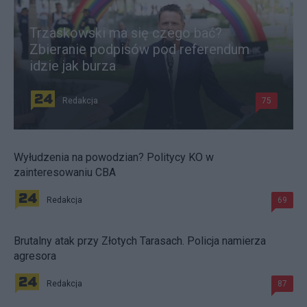
Trzaskowski ma się czego bać?
Zbieranie podpisów pod referendum
idzie jak burza
Redakcja
75
Wyłudzenia na powodzian? Politycy KO w
zainteresowaniu CBA
Redakcja
69
Brutalny atak przy Złotych Tarasach. Policja namierza
agresora
Redakcja
87