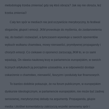
metodologię trzeba zmieniać gdy się ktoś obraża? Jak się nie obraża, też
trzeba zmieniać!
Cały ten spór w mediach nie jest oczywiście merytoryczny, to festiwal
sloganów, głupot i emocji. JKM prowokuje do myślenia, do zastanowienia
się, do badań i rozważań, a tymczasem wywołuje u swoich oponentów
wybuch wulkanu chamstwa, mowy nienawiści, prymitywnej propagandy i
chorych emocji. Co ciekawe ci oponenci zarzucają JKM to, w co sami
wpadają. On stawia naukową tezę w parlamencie europejskim, w swoich
licznych artykułach ją porządnie uzasadnia, a w odpowiedzi dostaje
oskarżenie o chamstwo, nienawiść, faszyzm i postulaty kar finansowych.
To bardzo dobitnie pokazuje, że na forum publicznym, w europejskim
dyskursie ideologicznym, w parlamencie europejskim, nie może być żadnej
sensownej, merytorycznej debaty na argumenty. Propaganda, głupie
media i złośliwi komentatorzy zakrzyczą wszelki sensowny spór i