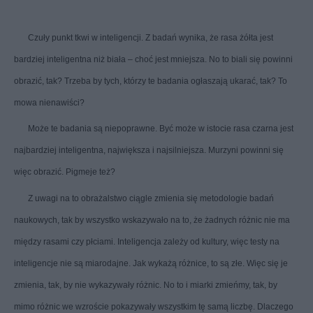
Czuły punkt tkwi w inteligencji. Z badań wynika, że rasa żółta jest
bardziej inteligentna niż biała – choć jest mniejsza. No to biali się powinni
obrazić, tak? Trzeba by tych, którzy te badania ogłaszają ukarać, tak? To
mowa nienawiści?
Może te badania są niepoprawne. Być może w istocie rasa czarna jest
najbardziej inteligentna, największa i najsilniejsza. Murzyni powinni się
więc obrazić. Pigmeje też?
Z uwagi na to obrażalstwo ciągle zmienia się metodologie badań
naukowych, tak by wszystko wskazywało na to, że żadnych różnic nie ma
między rasami czy płciami. Inteligencja zależy od kultury, więc testy na
inteligencje nie są miarodajne. Jak wykażą różnice, to są złe. Więc się je
zmienia, tak, by nie wykazywały różnic. No to i miarki zmieńmy, tak, by
mimo różnic we wzroście pokazywały wszystkim tę samą liczbę. Dlaczego