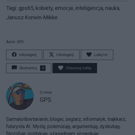
Tagi: gps65, kobiety, emocje, inteligencja, nauka,
Janusz Korwin-Mikke
Autor: GPS
Udostępnij
Udostępnij
Lubię to!
Skomentuj
4
Obserwuj notkę
O mnie
GPS
Sarmatolibertarianin, bloger, żeglarz, informatyk, trajkkarz,
futurysta AI. Myślę, polemizuję, argumentuję, dyskutuję,
filozofuję, politykuję, uzasadniam, prowokuję.