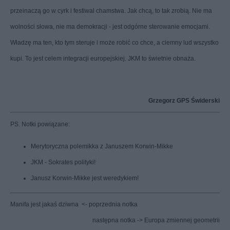
przeinaczą go w cyrk i festiwal chamstwa. Jak chcą, to tak zrobią. Nie ma
wolności słowa, nie ma demokracji - jest odgórne sterowanie emocjami.
Władzę ma ten, kto tym steruje i może robić co chce, a ciemny lud wszystko
kupi. To jest celem integracji europejskiej. JKM to świetnie obnaża.
Grzegorz GPS Świderski
PS. Notki powiązane:
Merytoryczna polemikka z Januszem Korwin-Mikke
JKM - Sokrates polityki!
Janusz Korwin-Mikke jest weredykiem!
Manifa jest jakaś dziwna
<- poprzednia notka
następna notka ->
Europa zmiennej geometrii