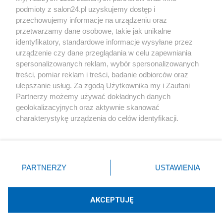
podmioty z salon24.pl uzyskujemy dostęp i
Społeczeństwo
przechowujemy informacje na urządzeniu oraz
przetwarzamy dane osobowe, takie jak unikalne
Kultura
identyfikatory, standardowe informacje wysyłane przez
urządzenie czy dane przeglądania w celu zapewniania
spersonalizowanych reklam, wybór spersonalizowanych
treści, pomiar reklam i treści, badanie odbiorców oraz
ulepszanie usług. Za zgodą Użytkownika my i Zaufani
X
Facebook
Instagram
Youtube
Partnerzy możemy używać dokładnych danych
geolokalizacyjnych oraz aktywnie skanować
charakterystykę urządzenia do celów identyfikacji.
Web Content Media sp. z o. o. © 2022
Ponieważ cenimy Twoją prywatność, prosimy o zgodę na
korzystanie z tych technologii poprzez kliknięcie
„Akceptuję”. Zgoda jest dobrowolna i zawsze możesz ją
Pomoc
O nas
Praca
Reklama
Kontakt
zmienić/wycofać klikając przycisk ustawień prywatności
PARTNERZY
USTAWIENIA
znajdujący się w lewym dolnym rogu strony
. Niektóre
rodzaje przetwarzania danych nie wymagają zgody
użytkownika, ale masz prawo sprzeciwić się takiemu
AKCEPTUJĘ
przetwarzaniu. Preferencje będą miały zastosowania tylko
Technologię dostarcza:
W3media.pl
na tej witrynie.