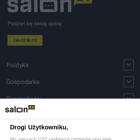
Podziel się swoją opinią
ZAŁÓŻ BLOG
Polityka
Gospodarka
Rozmaitości
Technologie
Drogi Użytkowniku,
Sport
My, naszych 1162 zaufanych partnerów oraz inne