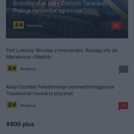
Brutalny atak przy Złotych Tarasach.
Policja namierza agresora
Redakcja
62
Port Lotniczy Wrocław z nowościami. Ruszają loty do
Marrakeszu i Madrytu
Redakcja
1
Audyt Szpitala Południowego potwierdził najgorsze.
Trzaskowski musiał to przyznać
Redakcja
79
#
800 plus