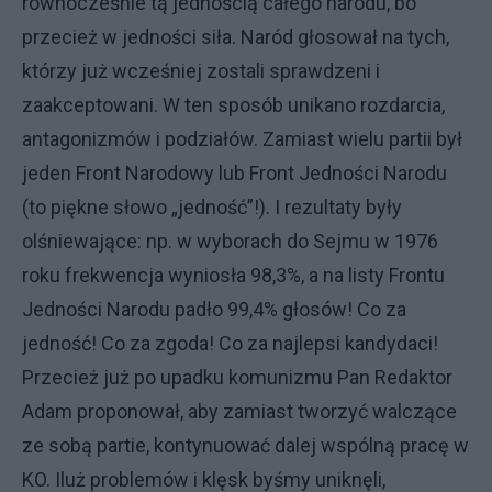
równocześnie tą jednością całego narodu, bo
przecież w jedności siła. Naród głosował na tych,
którzy już wcześniej zostali sprawdzeni i
zaakceptowani. W ten sposób unikano rozdarcia,
antagonizmów i podziałów. Zamiast wielu partii był
jeden Front Narodowy lub Front Jedności Narodu
(to piękne słowo „jedność”!). I rezultaty były
olśniewające: np. w wyborach do Sejmu w 1976
roku frekwencja wyniosła 98,3%, a na listy Frontu
Jedności Narodu padło 99,4% głosów! Co za
jedność! Co za zgoda! Co za najlepsi kandydaci!
Przecież już po upadku komunizmu Pan Redaktor
Adam proponował, aby zamiast tworzyć walczące
ze sobą partie, kontynuować dalej wspólną pracę w
KO. Iluż problemów i klęsk byśmy uniknęli,