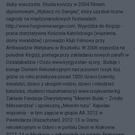
śluby wieczyste. Studia kończy w 2004 filmem
dyplomowym „Wybacz mi Siergiej”, który uzyskał liczne
nagrody na międzynarodowych festiwalach
http://www.forgivemesergei.com. Wyjeżdża do Kirgizji -
praca charytatywna Kościoła Katolickiego (więzienia,
domy inwalidów) i prowadzi Klub Filmowy przy
Ambasadzie Watykanu w Biszkeku. W 2006 wyjeżdża na
południe Kirgizji, pomaga przy zakładaniu nowych parafii w
Dżalalabadzie i Oszu www.kyrgyzstan-sj.org . Buduje i
kieruje Domem Rekolekcyjnym nad jeziorem Issyk Kul,
gdzie co roku przebywa ponad 1000 dzieci (sieroty,
inwalidzi, dzieci z ubogich rodzin, dzieci i młodzież
katolicka, studenci muzułmańscy) www.issykcenter.kg .
Zakłada Fundacje Charytatywną “Meerim Bulak – Źródło
Miłosierdzia” i społeczną „Meerim nuru”. Kapelan
więzienia - w tym zajęcia w grupie AA. 2012 w
Pawłodarze (Kazachstan). 2012-13 w Domu
rekolekcyjnym w Gdyni i w portalu Deon w Krakowie.
2013-14 w Moskwie – odpowiada za sprawy finansowe,