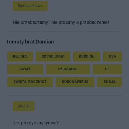
Społeczeństwo
Nie przebaczamy i nie prosimy o przebaczenie!
Tematy brat Damian
RELIGIA
SOCJOLOGIA
KOŚCIÓŁ
USA
ŚWIAT
IMIGRANCI
UE
ŚWIĘTA, ROCZNICE
KORONAWIRUS
ROSJA
Kościół
Jak pozbyć się tyrana?