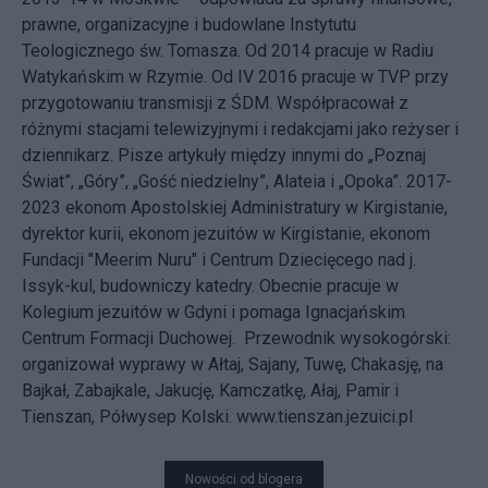
prawne, organizacyjne i budowlane Instytutu
Teologicznego św. Tomasza. Od 2014 pracuje w Radiu
Watykańskim w Rzymie. Od IV 2016 pracuje w TVP przy
przygotowaniu transmisji z ŚDM. Współpracował z
różnymi stacjami telewizyjnymi i redakcjami jako reżyser i
dziennikarz. Pisze artykuły między innymi do „Poznaj
Świat”, „Góry”, „Gość niedzielny”, Alateia i „Opoka”. 2017-
2023 ekonom Apostolskiej Administratury w Kirgistanie,
dyrektor kurii, ekonom jezuitów w Kirgistanie, ekonom
Fundacji "Meerim Nuru" i Centrum Dziecięcego nad j.
Issyk-kul, budowniczy katedry. Obecnie pracuje w
Kolegium jezuitów w Gdyni i pomaga Ignacjańskim
Centrum Formacji Duchowej. Przewodnik wysokogórski:
organizował wyprawy w Ałtaj, Sajany, Tuwę, Chakasję, na
Bajkał, Zabajkale, Jakucję, Kamczatkę, Ałaj, Pamir i
Tienszan, Półwysep Kolski. www.tienszan.jezuici.pl
Nowości od blogera