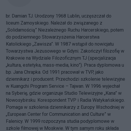
br. Damian TJ. Urodzony 1968 Lublin, uczęszczał do
liceum Zamoyskiego. Należał do związanego z
„Solidarnością” Niezależnego Ruchu Harcerskiego, potem
do podziemnego Stowarzyszenia Harcerstwa
Katolickiego „Zawisza”. W 1987 wstąpił do nowicjatu
Towarzystwa Jezusowego w Gdyni. Zakończył filozofię w
Krakowie na Wydziale Filozoficznym TJ (specjalizacja
„kultura, estetyka, mass-media, kino”). Praca dyplomowa u
bp. Jana Chrapka. Od 1991 pracował w TVP, jako
dziennikarz i producent. Przechodzi szkolenie telewizyjne
w Kuangchi Program Service – Tajwan. W 1996 wyjechał
na Syberię, gdzie organizuje Studio Telewizyjne „Kana” w
Nowosybirsku. Korespondent TVP i Radia Watykańskiego.
Pomaga w szkolenia dziennikarzy z Europy Wschodniej w
„European Center for Communication and Culture” w
Falenicy. W 1999 rozpoczyna studia podyplomowe w
szkole filmowej w Moskwie. W tym samym roku składa