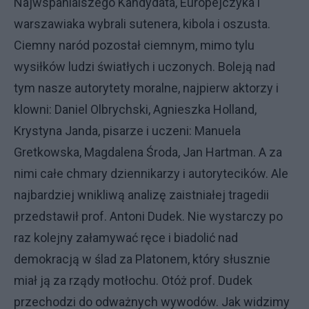
Najwspanialszego Kandydata, Europejczyka i
warszawiaka wybrali sutenera, kibola i oszusta.
Ciemny naród pozostał ciemnym, mimo tylu
wysiłków ludzi światłych i uczonych. Boleją nad
tym nasze autorytety moralne, najpierw aktorzy i
klowni: Daniel Olbrychski, Agnieszka Holland,
Krystyna Janda, pisarze i uczeni: Manuela
Gretkowska, Magdalena Środa, Jan Hartman. A za
nimi całe chmary dziennikarzy i autorytecików. Ale
najbardziej wnikliwą analizę zaistniałej tragedii
przedstawił prof. Antoni Dudek. Nie wystarczy po
raz kolejny załamywać ręce i biadolić nad
demokracją w ślad za Platonem, który słusznie
miał ją za rządy motłochu. Otóż prof. Dudek
przechodzi do odważnych wywodów. Jak widzimy