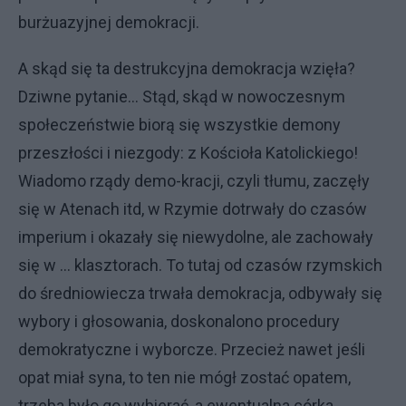
burżuazyjnej demokracji.
A skąd się ta destrukcyjna demokracja wzięła?
Dziwne pytanie… Stąd, skąd w nowoczesnym
społeczeństwie biorą się wszystkie demony
przeszłości i niezgody: z Kościoła Katolickiego!
Wiadomo rządy demo-kracji, czyli tłumu, zaczęły
się w Atenach itd, w Rzymie dotrwały do czasów
imperium i okazały się niewydolne, ale zachowały
się w … klasztorach. To tutaj od czasów rzymskich
do średniowiecza trwała demokracja, odbywały się
wybory i głosowania, doskonalono procedury
demokratyczne i wyborcze. Przecież nawet jeśli
opat miał syna, to ten nie mógł zostać opatem,
trzeba było go wybierać, a ewentualna córka