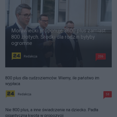
Morawiecki proponuje 3600 plus zamiast
800 złotych. Środki dla rodzin byłyby
ogromne
Redakcja
206
800 plus dla cudzoziemców. Wiemy, ile państwo im
wypłaca
Redakcja
58
Nie 800 plus, a inne świadczenie na dziecko. Padła
gigantyczna kwota w propozycji