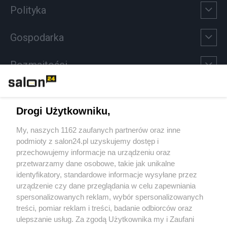
Polityka
Gospodarka
Rozmaitości
Technologie
Drogi Użytkowniku,
Sport
My, naszych 1162 zaufanych partnerów oraz inne
podmioty z salon24.pl uzyskujemy dostęp i
Społeczeństwo
przechowujemy informacje na urządzeniu oraz
przetwarzamy dane osobowe, takie jak unikalne
Kultura
identyfikatory, standardowe informacje wysyłane przez
urządzenie czy dane przeglądania w celu zapewniania
spersonalizowanych reklam, wybór spersonalizowanych
treści, pomiar reklam i treści, badanie odbiorców oraz
ulepszanie usług. Za zgodą Użytkownika my i Zaufani
X
Facebook
Instagram
Youtube