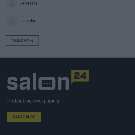
kelkeszos
dzierzba
Napisz notkę
Podziel się swoją opinią
ZAŁÓŻ BLOG