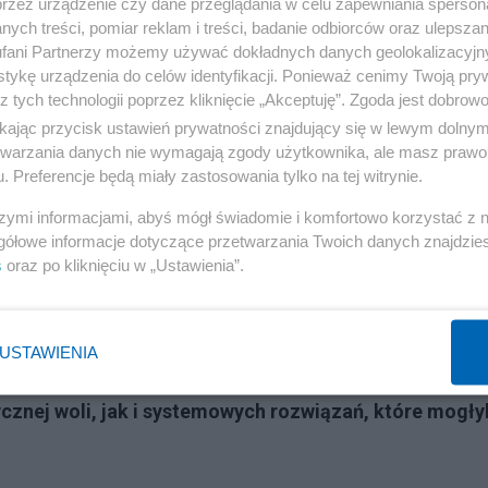
przez urządzenie czy dane przeglądania w celu zapewniania sperson
ych treści, pomiar reklam i treści, badanie odbiorców oraz ulepszan
fani Partnerzy możemy używać dokładnych danych geolokalizacyjn
tykę urządzenia do celów identyfikacji. Ponieważ cenimy Twoją pry
z tych technologii poprzez kliknięcie „Akceptuję”. Zgoda jest dobro
ikając przycisk ustawień prywatności znajdujący się w lewym dolny
etwarzania danych nie wymagają zgody użytkownika, ale masz prawo 
. Preferencje będą miały zastosowania tylko na tej witrynie.
szymi informacjami, abyś mógł świadomie i komfortowo korzystać z
gółowe informacje dotyczące przetwarzania Twoich danych znajdzi
s
oraz po kliknięciu w „Ustawienia”.
ania mediów – zarówno publicznych, jak i prywatnych –
 zaufania wymagać będzie czasu, odwagi i inwestycji w
USTAWIENIA
cję informacji, niezależność redakcyjną i odpowiedzialn
ycznej woli, jak i systemowych rozwiązań, które mogły