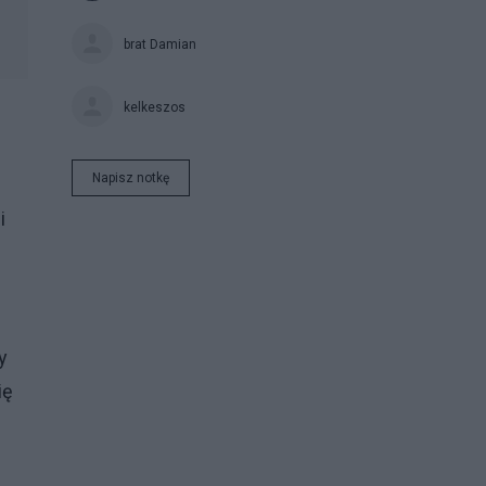
brat Damian
kelkeszos
Napisz notkę
i
y
ię