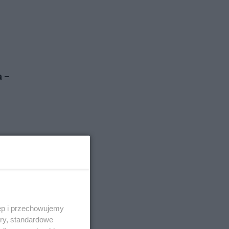
a –
ęp i przechowujemy
ory, standardowe