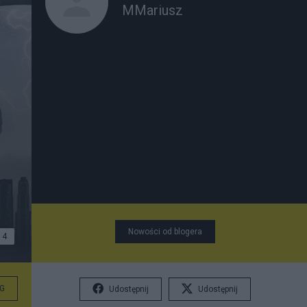
MMariusz
Nowości od blogera
4
G
Udostępnij
Udostępnij