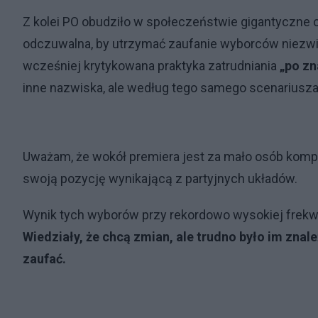
Z kolei PO obudziło w społeczeństwie gigantyczne oc
odczuwalna, by utrzymać zaufanie wyborców niezwią
wcześniej krytykowana praktyka zatrudniania
„po z
inne nazwiska, ale według tego samego scenariusza
Uważam, że wokół premiera jest za mało osób kompet
swoją pozycję wynikającą z partyjnych układów.
Wynik tych wyborów przy rekordowo wysokiej frekwe
Wiedziały, że chcą zmian, ale trudno było im znal
zaufać.