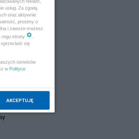
alizowanych reklam,
ie usług. Za zgodą
ych oraz aktywnie
watność, prosimy o
wolna i zawsze możesz
m rogu strony
.
sprzeciwić się
 naszych serwisów
esz w
Polityce
AKCEPTUJĘ
ość
by