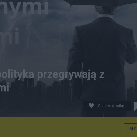
polityka przegrywają z
mi
Obserwuj notkę
BLO