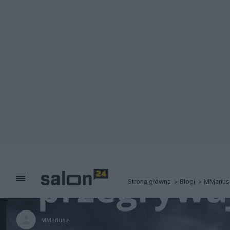
Strona główna
Blogi
MMarius
MMariusz