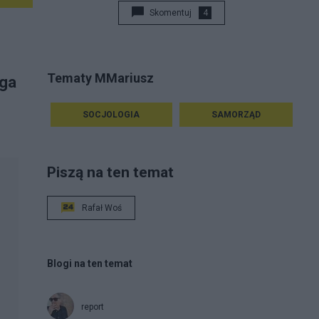
Skomentuj
4
Tematy MMariusz
aga
SOCJOLOGIA
SAMORZĄD
Piszą na ten temat
Rafał Woś
Blogi na ten temat
report