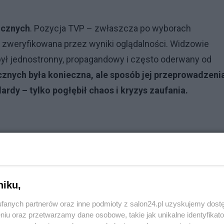
icznych
. Pozycja TVP – zwłaszcza po wyborach
e zweryfikowana przez wyniki oglądalności. Widzowie
 był jednostronny, propagandowy i często oderwany od
znych była konieczna, ale sposób jej przeprowadzeni
dardy – tylko pogłębił chaos i kryzys zaufania.
niku,
fanych partnerów oraz inne podmioty z salon24.pl uzyskujemy dost
niu oraz przetwarzamy dane osobowe, takie jak unikalne identyfikat