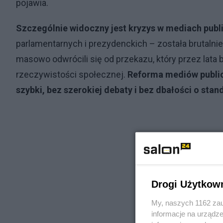
pojawia.
Szczególnie widoczny jest kryzys w mediach publ
parlamentarnych i prezydenckich – została brutalni
masowo odwrócili się od przekazu, który przez lata
rzeczywistości społecznej.
Reforma mediów public
szybki, bez szerokiej debaty i bez dbałości o stan
Drogi Użytkow
My, naszych 1162 zau
informacje na urządze