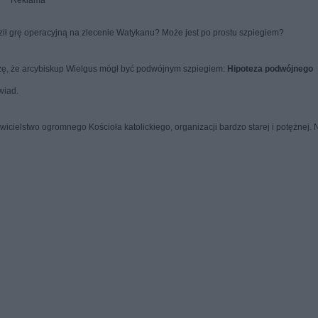
Reklama
ił grę operacyjną na zlecenie Watykanu? Może jest po prostu szpiegiem?
ezę, że arcybiskup Wielgus mógł być podwójnym szpiegiem:
Hipoteza podwójnego
wiad.
awicielstwo ogromnego Kościoła katolickiego, organizacji bardzo starej i potężnej. 