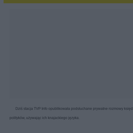
Dziś stacja TVP Info opublikowała podsłuchane prywatne rozmowy księdz
polityków, używając ich knajackiego języka.