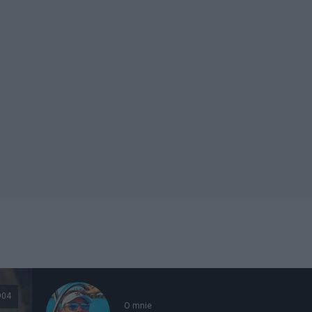
904
O mnie