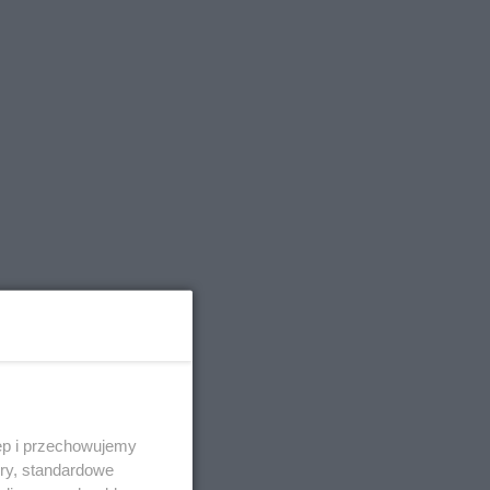
Każde
ęp i przechowujemy
ory, standardowe