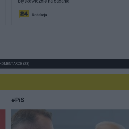
błyskawicznie na badania
Redakcja
KOMENTARZE (23)
#
PiS