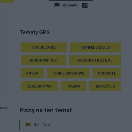
Skomentuj
23
Tematy GPS
SOCJOLOGIA
KONFEDERACJA
KORONAWIRUS
BADANIA I ROZWÓJ
ROSJA
TEORIE SPISKOWE
OSOBISTE
ŻEGLARSTWO
NAUKA
EDUKACJA
prawy
Piszą na ten temat
Rafał Woś