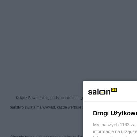
Ksiądz Sowa dał się podsłuchać i dlatego jest już spalony – Kościół go wł
państwo świata ma wywiad, każde werbuje szpiegów i nikt nie uznaje tego za
Drogi Użytkow
My, naszych 1162 zau
informacje na urządze