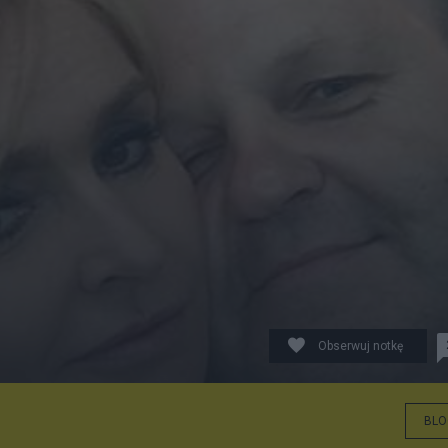
Obserwuj notkę
BLO