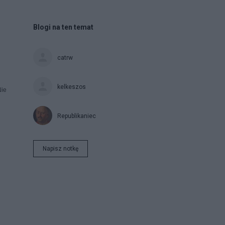
Blogi na ten temat
catrw
kelkeszos
Nie
Republikaniec
Napisz notkę