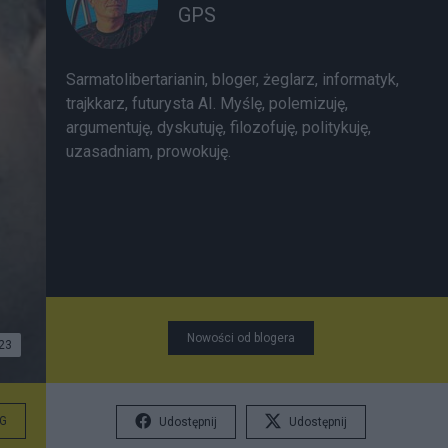
GPS
Sarmatolibertarianin, bloger, żeglarz, informatyk,
trajkkarz, futurysta AI. Myślę, polemizuję,
argumentuję, dyskutuję, filozofuję, politykuję,
uzasadniam, prowokuję.
Nowości od blogera
23
G
Udostępnij
Udostępnij