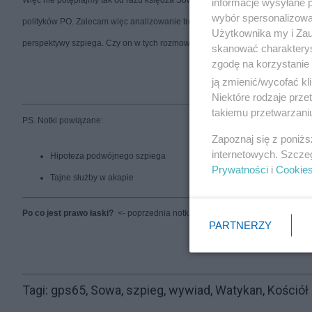
Więc nie potępiajmy tak od razu księdza Sowy. Jeśli to szpieg Kościoła, to 
informacje wysyłane 
wybór spersonalizowan
polityków PO. Zalecam więc analizowanie treści podsłuchanych rozmów nie tyl
Użytkownika my i Zau
perspektywy szpiega. Czy on w tych rozmowach więcej powiedział, czy się w
skanować charakterys
zgodę na korzystanie 
ją zmienić/wycofać kl
Niektóre rodzaje prz
takiemu przetwarzaniu
PS. Notki powiązane:
Zapoznaj się z poniż
internetowych. Szcze
Hipoteza podwójnego szpiega
Prywatności
i
Cookie
Tajne służby w akapie
Po co jest prawo łaski?
<- poprzednia notka
PARTNERZY
Tagi: gps65, Sowa, szpieg, wywiad, Watykan, Kościół