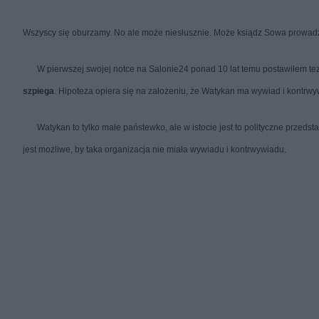
Wszyscy się oburzamy. No ale może niesłusznie. Może ksiądz Sowa prowadz
W pierwszej swojej notce na Salonie24 ponad 10 lat temu postawiłem t
szpiega
. Hipoteza opiera się na założeniu, że Watykan ma wywiad i kontrwy
Watykan to tylko małe państewko, ale w istocie jest to polityczne przedst
jest możliwe, by taka organizacja nie miała wywiadu i kontrwywiadu.