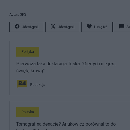
Autor: GPS
Udostępnij
Udostępnij
Lubię to!
S
Polityka
Pierwsza taka deklaracja Tuska. "Giertych nie jest
świętą krową"
Redakcja
Polityka
Tomograf na denacie? Arłukowicz porównał to do