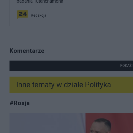
badania Tutanchamona
Redakcja
Komentarze
POKAŻ 
Inne tematy w dziale
Polityka
#
Rosja