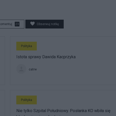
komentuj
23
Obserwuj notkę
Polityka
Istota sprawy Dawida Kacprzyka
catrw
Polityka
Nie tylko Szpital Południowy. Posłanka KO wbiła się