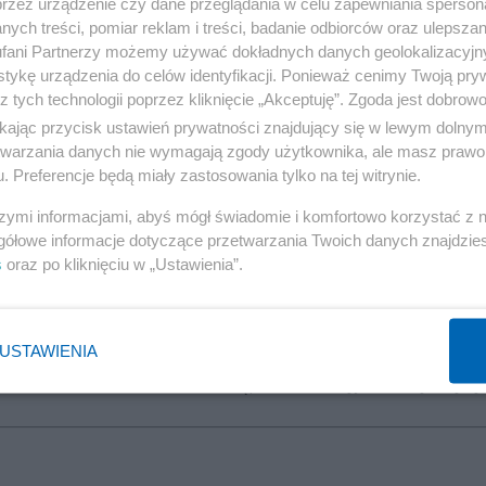
robił bardzo dobrą robotę, rozpracowywał wyjątkowo perfidne i przestępcze środowi
przez urządzenie czy dane przeglądania w celu zapewniania sperson
ych treści, pomiar reklam i treści, badanie odbiorców oraz ulepszan
ko zakładając, że ksiądz Sowa był członkiem tej politycznej mafii, ale też z
fani Partnerzy możemy używać dokładnych danych geolokalizacyjn
ięcej dowiedział?
tykę urządzenia do celów identyfikacji. Ponieważ cenimy Twoją pry
z tych technologii poprzez kliknięcie „Akceptuję”. Zgoda jest dobro
Grzegorz GPS Świd
ikając przycisk ustawień prywatności znajdujący się w lewym dolny
etwarzania danych nie wymagają zgody użytkownika, ale masz prawo 
. Preferencje będą miały zastosowania tylko na tej witrynie.
szymi informacjami, abyś mógł świadomie i komfortowo korzystać z
gółowe informacje dotyczące przetwarzania Twoich danych znajdzi
s
oraz po kliknięciu w „Ustawienia”.
USTAWIENIA
następna notka ->
Przyjmować czy utrzymy