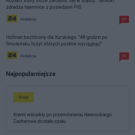
Rozłam, który może zamienić się w sojusz. Terlecki
zdradza tajemnice z posiedzeń PiS
Redakcja
89
Hofman bezlitosny dla Kurskiego. "48 godzin po
Smoleńsku liczył, których posłów wyciągnąć"
Redakcja
85
Najpopularniejsze
Rosja
Kreml wściekły po przemówieniu Nawrockiego.
Zacharowa dostała szału