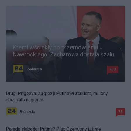
Kreml wściekły po przemówieniu
Nawrockiego. Zacharowa dostała szału
Redakcja
403
Drugi Prigożyn. Zagroził Putinowi atakiem, miliony
obejrzało nagranie
Redakcja
78
Parada słabości Putina? Plac Czerwony już nie