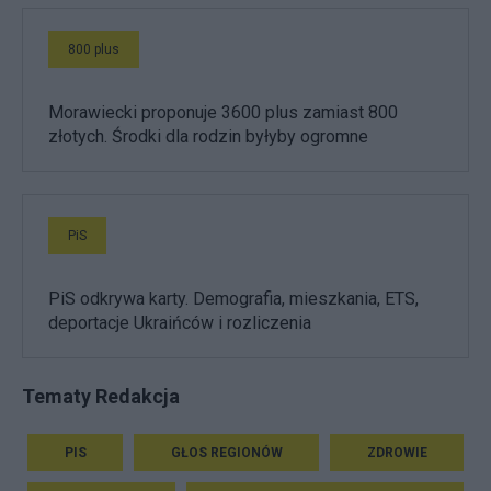
800 plus
Morawiecki proponuje 3600 plus zamiast 800
złotych. Środki dla rodzin byłyby ogromne
PiS
PiS odkrywa karty. Demografia, mieszkania, ETS,
deportacje Ukraińców i rozliczenia
Tematy Redakcja
PIS
GŁOS REGIONÓW
ZDROWIE