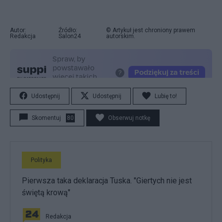
Autor:
Źródło:
© Artykuł jest chroniony prawem
Redakcja
Salon24
autorskim.
Udostępnij
Udostępnij
Lubię to!
Skomentuj
80
Obserwuj notkę
Polityka
Pierwsza taka deklaracja Tuska. "Giertych nie jest
świętą krową"
Redakcja