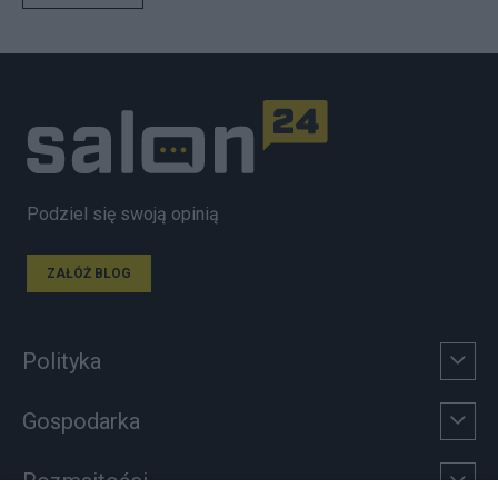
Podziel się swoją opinią
ZAŁÓŻ BLOG
Polityka
Gospodarka
Rozmaitości