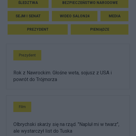
ŚLEDZTWA
BEZPIECZEŃSTWO NARODOWE
SEJM I SENAT
WIDEO SALON24
MEDIA
PREZYDENT
PIENIĄDZE
Prezydent
Rok z Nawrockim. Głośne weta, sojusz z USA i
powrót do Trójmorza
Film
Olbrychski skarży się na rząd. "Napluł mi w twarz",
ale wystarczył list do Tuska