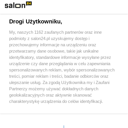
Technologie
Drogi Użytkowniku,
Sport
My, naszych 1162 zaufanych partnerów oraz inne
podmioty z salon24.pl uzyskujemy dostęp i
Społeczeństwo
przechowujemy informacje na urządzeniu oraz
przetwarzamy dane osobowe, takie jak unikalne
Kultura
identyfikatory, standardowe informacje wysyłane przez
urządzenie czy dane przeglądania w celu zapewniania
spersonalizowanych reklam, wybór spersonalizowanych
treści, pomiar reklam i treści, badanie odbiorców oraz
ulepszanie usług. Za zgodą Użytkownika my i Zaufani
X
Facebook
Instagram
Youtube
Partnerzy możemy używać dokładnych danych
geolokalizacyjnych oraz aktywnie skanować
charakterystykę urządzenia do celów identyfikacji.
Web Content Media sp. z o. o. © 2022
Ponieważ cenimy Twoją prywatność, prosimy o zgodę na
korzystanie z tych technologii poprzez kliknięcie
„Akceptuję”. Zgoda jest dobrowolna i zawsze możesz ją
Pomoc
O nas
Praca
Reklama
Kontakt
zmienić/wycofać klikając przycisk ustawień prywatności