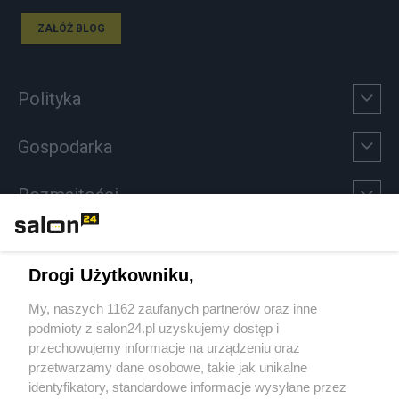
ZAŁÓŻ BLOG
Polityka
Gospodarka
Rozmaitości
Technologie
Drogi Użytkowniku,
Sport
My, naszych 1162 zaufanych partnerów oraz inne
podmioty z salon24.pl uzyskujemy dostęp i
Społeczeństwo
przechowujemy informacje na urządzeniu oraz
przetwarzamy dane osobowe, takie jak unikalne
Kultura
identyfikatory, standardowe informacje wysyłane przez