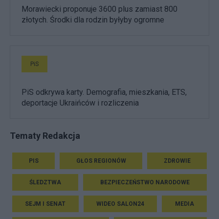
Morawiecki proponuje 3600 plus zamiast 800
złotych. Środki dla rodzin byłyby ogromne
PiS
PiS odkrywa karty. Demografia, mieszkania, ETS,
deportacje Ukraińców i rozliczenia
Tematy Redakcja
PIS
GŁOS REGIONÓW
ZDROWIE
ŚLEDZTWA
BEZPIECZEŃSTWO NARODOWE
SEJM I SENAT
WIDEO SALON24
MEDIA