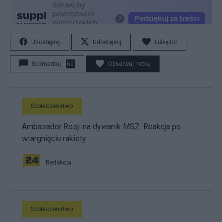
Udostępnij
Udostępnij
Lubię to!
Skomentuj
60
Obserwuj notkę
Społeczeństwo
Ambasador Rosji na dywanik MSZ. Reakcja po
wtargnięciu rakiety
Redakcja
Społeczeństwo