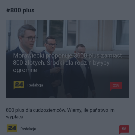
#
800 plus
Morawiecki proponuje 3600 plus zamiast
800 złotych. Środki dla rodzin byłyby
ogromne
Redakcja
228
800 plus dla cudzoziemców. Wiemy, ile państwo im
wypłaca
Redakcja
58