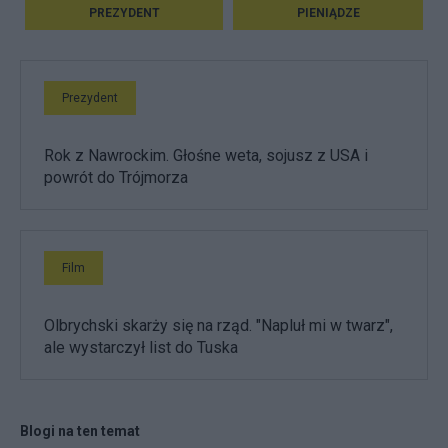
PREZYDENT
PIENIĄDZE
Prezydent
Rok z Nawrockim. Głośne weta, sojusz z USA i
powrót do Trójmorza
Film
Olbrychski skarży się na rząd. "Napluł mi w twarz",
ale wystarczył list do Tuska
Blogi na ten temat