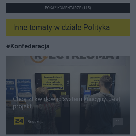
POKAŻ KOMENTARZE (115)
Inne tematy w dziale
Polityka
#
Konfederacja
Chcą zlikwidować system kaucyjny. Jest
projekt
Redakcja
11