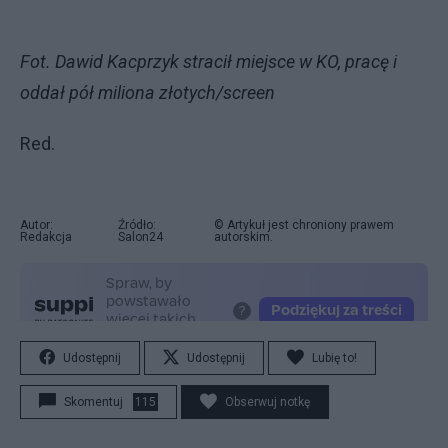
Fot. Dawid Kacprzyk stracił miejsce w KO, pracę i
oddał pół miliona złotych/screen
Red.
Autor:
Źródło:
© Artykuł jest chroniony prawem
Redakcja
Salon24
autorskim.
Udostępnij
Udostępnij
Lubię to!
Skomentuj
115
Obserwuj notkę