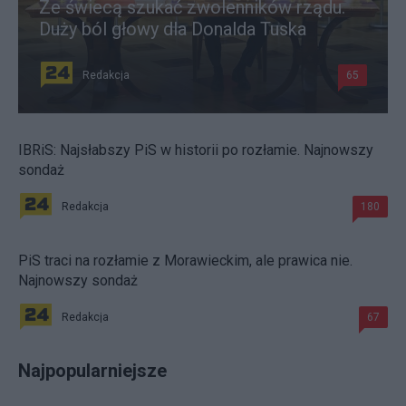
Ze świecą szukać zwolenników rządu.
Duży ból głowy dla Donalda Tuska
Redakcja
65
IBRiS: Najsłabszy PiS w historii po rozłamie. Najnowszy
sondaż
Redakcja
180
PiS traci na rozłamie z Morawieckim, ale prawica nie.
Najnowszy sondaż
Redakcja
67
Najpopularniejsze