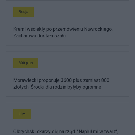
Rosja
Kreml wściekły po przemówieniu Nawrockiego.
Zacharowa dostała szału
800 plus
Morawiecki proponuje 3600 plus zamiast 800
złotych. Środki dla rodzin byłyby ogromne
Film
Olbrychski skarży się na rząd. "Napluł mi w twarz",