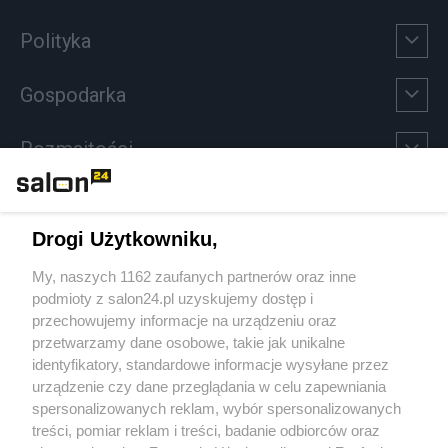
Polityka
Gospodarka
Rozmaitości
Technologie
Drogi Użytkowniku,
Sport
My, naszych 1162 zaufanych partnerów oraz inne
podmioty z salon24.pl uzyskujemy dostęp i
Społeczeństwo
przechowujemy informacje na urządzeniu oraz
przetwarzamy dane osobowe, takie jak unikalne
Kultura
identyfikatory, standardowe informacje wysyłane przez
urządzenie czy dane przeglądania w celu zapewniania
spersonalizowanych reklam, wybór spersonalizowanych
treści, pomiar reklam i treści, badanie odbiorców oraz