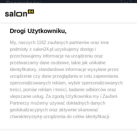
Rozmaitości
Technologie
Drogi Użytkowniku,
Sport
My, naszych 1162 zaufanych partnerów oraz inne
podmioty z salon24.pl uzyskujemy dostęp i
Społeczeństwo
przechowujemy informacje na urządzeniu oraz
przetwarzamy dane osobowe, takie jak unikalne
Kultura
identyfikatory, standardowe informacje wysyłane przez
urządzenie czy dane przeglądania w celu zapewniania
spersonalizowanych reklam, wybór spersonalizowanych
treści, pomiar reklam i treści, badanie odbiorców oraz
ulepszanie usług. Za zgodą Użytkownika my i Zaufani
X
Facebook
Instagram
Youtube
Partnerzy możemy używać dokładnych danych
geolokalizacyjnych oraz aktywnie skanować
charakterystykę urządzenia do celów identyfikacji.
Web Content Media sp. z o. o. © 2022
Ponieważ cenimy Twoją prywatność, prosimy o zgodę na
korzystanie z tych technologii poprzez kliknięcie
„Akceptuję”. Zgoda jest dobrowolna i zawsze możesz ją