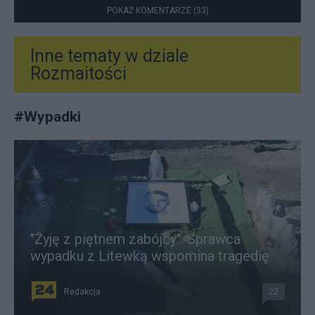
POKAŻ KOMENTARZE (33)
Inne tematy w dziale
Rozmaitości
#
Wypadki
"Żyję z piętnem zabójcy". Sprawca
wypadku z Litewką wspomina tragedię
Redakcja
22