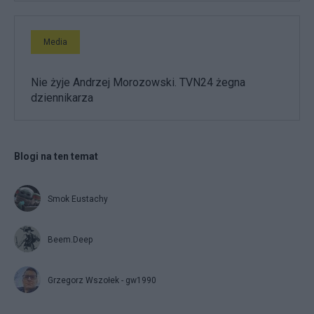
Media
Nie żyje Andrzej Morozowski. TVN24 żegna
dziennikarza
Blogi na ten temat
Smok Eustachy
Beem.Deep
Grzegorz Wszołek - gw1990