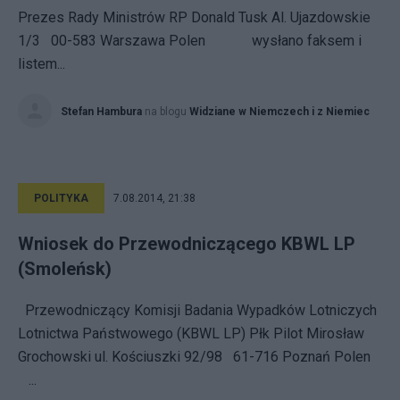
Prezes Rady Ministrów RP Donald Tusk Al. Ujazdowskie
1/3 00-583 Warszawa Polen wysłano faksem i
listem...
Stefan Hambura
na blogu
Widziane w Niemczech i z Niemiec
POLITYKA
7.08.2014, 21:38
Wniosek do Przewodniczącego KBWL LP
(Smoleńsk)
Przewodniczący Komisji Badania Wypadków Lotniczych
Lotnictwa Państwowego (KBWL LP) Płk Pilot Mirosław
Grochowski ul. Kościuszki 92/98 61-716 Poznań Polen
...