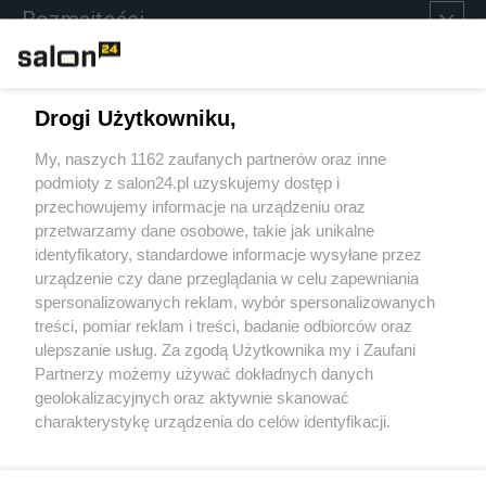
Rozmaitości
Technologie
Drogi Użytkowniku,
Sport
My, naszych 1162 zaufanych partnerów oraz inne
podmioty z salon24.pl uzyskujemy dostęp i
Społeczeństwo
przechowujemy informacje na urządzeniu oraz
przetwarzamy dane osobowe, takie jak unikalne
Kultura
identyfikatory, standardowe informacje wysyłane przez
urządzenie czy dane przeglądania w celu zapewniania
spersonalizowanych reklam, wybór spersonalizowanych
treści, pomiar reklam i treści, badanie odbiorców oraz
ulepszanie usług. Za zgodą Użytkownika my i Zaufani
X
Facebook
Instagram
Youtube
Partnerzy możemy używać dokładnych danych
geolokalizacyjnych oraz aktywnie skanować
charakterystykę urządzenia do celów identyfikacji.
Web Content Media sp. z o. o. © 2022
Ponieważ cenimy Twoją prywatność, prosimy o zgodę na
korzystanie z tych technologii poprzez kliknięcie