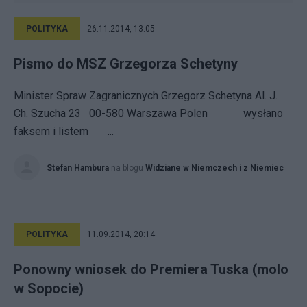
POLITYKA
26.11.2014, 13:05
Pismo do MSZ Grzegorza Schetyny
Minister Spraw Zagranicznych Grzegorz Schetyna Al. J.
Ch. Szucha 23 00-580 Warszawa Polen wysłano
faksem i listem ...
Stefan Hambura
na blogu
Widziane w Niemczech i z Niemiec
POLITYKA
11.09.2014, 20:14
Ponowny wniosek do Premiera Tuska (molo
w Sopocie)