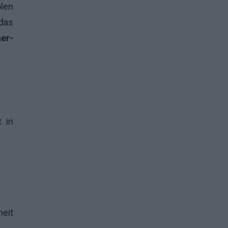
olen
das
ner-
t in
heit