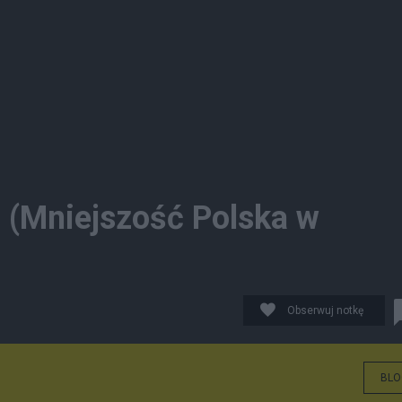
 (Mniejszość Polska w
Obserwuj notkę
BLO