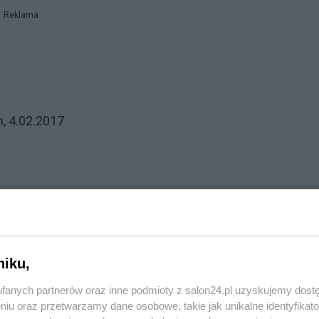
Reklama
2017
Reklama
niku,
fanych partnerów oraz inne podmioty z salon24.pl uzyskujemy dost
inkalender heißt es dazu: „Heute reist die Kanzlerin 
niu oraz przetwarzamy dane osobowe, takie jak unikalne identyfikat