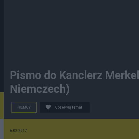
Pismo do Kanclerz Merkel
Niemczech)
NIEMCY
Obserwuj temat
6.02.2017