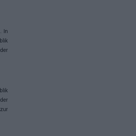
. In
lik
der
lik
 der
zur