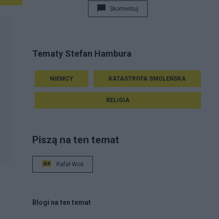
Skomentuj
Tematy Stefan Hambura
NIEMCY
KATASTROFA SMOLEŃSKA
RELIGIA
Piszą na ten temat
Rafał Woś
Blogi na ten temat