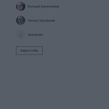
Romuald Szeremietiew
Tomasz Szymborski
skamander
Napisz notkę