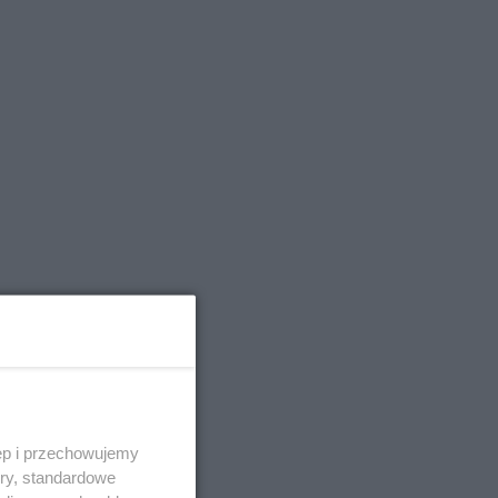
ęp i przechowujemy
nach
ory, standardowe