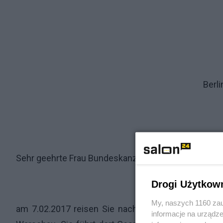
Berlin, 4.02.
Sehr geehrte Frau Bundeskanzlerin Dr. Merkel,
Drogi Użytkow
My, naszych 1160 zau
am 7.02.2017 reisen Sie nach Polen. In Ihrem Term
informacje na urządze