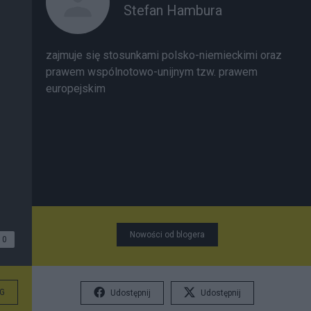
Stefan Hambura
zajmuje się stosunkami polsko-niemieckimi oraz
prawem wspólnotowo-unijnym tzw. prawem
europejskim
Nowości od blogera
0
G
Udostępnij
Udostępnij