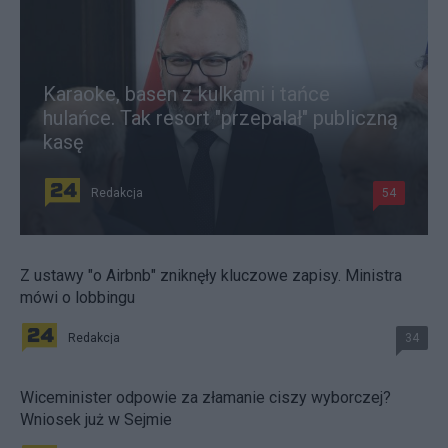
Karaoke, basen z kulkami i tańce
hulańce. Tak resort "przepalał" publiczną
kasę
Redakcja
54
Z ustawy "o Airbnb" zniknęły kluczowe zapisy. Ministra
mówi o lobbingu
Redakcja
34
Wiceminister odpowie za złamanie ciszy wyborczej?
Wniosek już w Sejmie