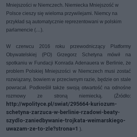
Mniejszości w Niemczech. Niemiecka Mniejszość w
Polsce cieszy się wieloma przywilejami. Niemcy na
przykład są automatycznie reprezentowani w polskim
parlamencie (…).
W czerwcu 2016 roku przewodniczący Platformy
Obywatelskiej (PO) Grzegorz Schetyna mówił na
spotkaniu w Fundacji Konrada Adenauera w Berlinie, że
problem Polskiej Mniejszości w Niemczech musi zostać
rozwiązany, bowiem w przeciwnym razie, będzie on stale
powracał. Podkreślił także swoją otwartość na odnośne
rozmowy ze stroną niemiecką. (Źródło:
http://wpolityce.pl/swiat/295664-kuriozum-
schetyna-zarzuca-w-berlinie-rzadowi-beaty-
szydlo-zaniedbywanie-trojkata-weimarskiego-
uwazam-ze-to-zle?strona=1
).