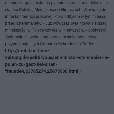
niemieckiego ministra na pytanie dziennikarza dotyczące
statusu Polskiej Mniejszości w Niemczech: „Nawiążę do
innej konferencji prasowej, którą odbyłem w tym miejscu
przed czterema laty.” - Już wówczas była mowa o sytuacji
mniejszości w Polsce czy też w Niemczech. – podkreślił
Steinmeier i wybuchnął gromkim śmiechem, nieco
przypominając tym Gerharda Schrödera.“ (Źródło:
http://mobil.berliner-
zeitung.de/politik/aussenminister-steinmeier-in-
polen-zu-gast-bei-alten-
freunden,23785274,25675080.html
).