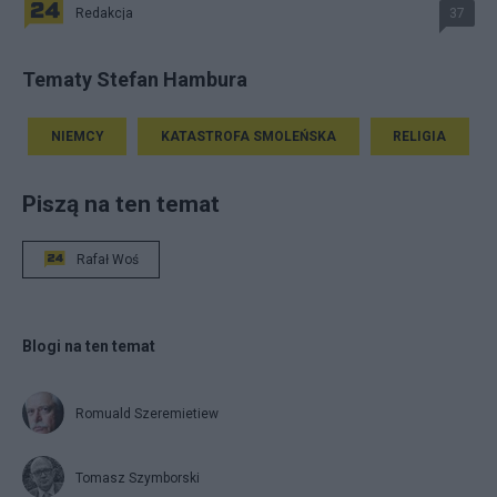
Redakcja
37
Tematy Stefan Hambura
NIEMCY
KATASTROFA SMOLEŃSKA
RELIGIA
Piszą na ten temat
Rafał Woś
Blogi na ten temat
Romuald Szeremietiew
Tomasz Szymborski