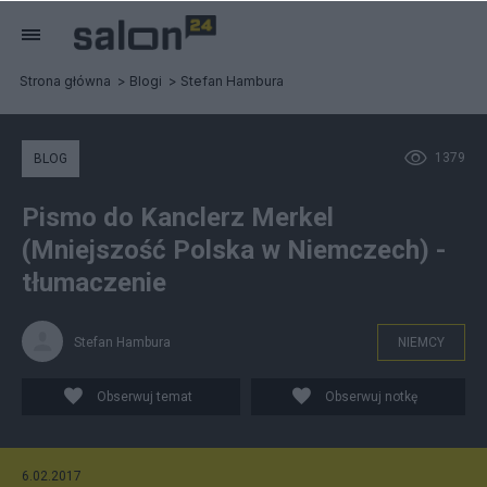
Strona główna
Blogi
Stefan Hambura
1379
BLOG
Pismo do Kanclerz Merkel
(Mniejszość Polska w Niemczech) -
tłumaczenie
Stefan Hambura
NIEMCY
Obserwuj temat
Obserwuj notkę
6.02.2017