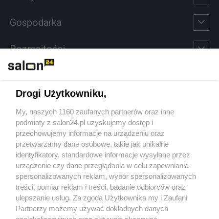
Gospodarka
Rozmaitości
Technologie
Drogi Użytkowniku,
Sport
My, naszych 1160 zaufanych partnerów oraz inne
podmioty z salon24.pl uzyskujemy dostęp i
Społeczeństwo
przechowujemy informacje na urządzeniu oraz
przetwarzamy dane osobowe, takie jak unikalne
Kultura
identyfikatory, standardowe informacje wysyłane przez
urządzenie czy dane przeglądania w celu zapewniania
spersonalizowanych reklam, wybór spersonalizowanych
treści, pomiar reklam i treści, badanie odbiorców oraz
ulepszanie usług. Za zgodą Użytkownika my i Zaufani
X
Facebook
Instagram
Youtube
Partnerzy możemy używać dokładnych danych
geolokalizacyjnych oraz aktywnie skanować