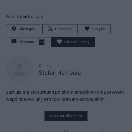
Autor: Stefan Hambura
Udostępnij
Udostępnij
Lubię to!
Skomentuj
13
Obserwuj notkę
O mnie
Stefan Hambura
zajmuje się stosunkami polsko-niemieckimi oraz prawem
wspólnotowo-unijnym tzw. prawem europejskim
Nowości od blogera