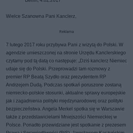
Berlin, 4.02.2017
Wielce Szanowna Pani Kanclerz,
Reklama
7 lutego 2017 roku przybywa Pani z wizytą do Polski. W
agendzie umieszczonej na stronie Urzędu Kanclerskiego
czytamy pod tą datą co następuje: „Dziś kanclerz Niemiec
udaje się do Polski. Przeprowadzi tam rozmowy z
premier RP Beatą Szydło oraz prezydentem RP
Andrzejem Dudą. Podczas spotkań poruszone zostaną
niemiecko-polskie stosunki, aktualne sprawy europejskie
jak i zagadnienia polityki międzynarodowej oraz polityki
bezpieczeństwa. Angela Merkel spotka się w Warszawie
także z przedstawicielami Mniejszości Niemieckiej w
Polsce. Ponadto przewidziane jest spotkanie z prezesem
Prawa i Sprawiedliwości (PiS), Jarosławem Kaczyńskim.