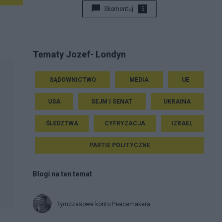
Skomentuj
5
Tematy Jozef- Londyn
SĄDOWNICTWO
MEDIA
UE
USA
SEJM I SENAT
UKRAINA
ŚLEDZTWA
CYFRYZACJA
IZRAEL
PARTIE POLITYCZNE
Blogi na ten temat
Tymczasowe konto Peacemakera