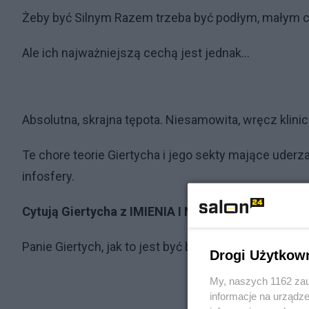
Żeby być Silnym Razem trzeba być podłym, małym c
Ale ich najważniejszą cechą jest jednak...
Absolutna, skrajna tępota. Niesamowita, wręcz klinic
Te chore teorie Giertycha i jego sekty mające uderz
infosfery.
Cytują Giertycha z IMIENIA I NAZWISKA I SZYLD
Panie Giertych, jak to jest być bohaterem ruskiej pr
Drogi Użytkow
My, naszych 1162 zau
informacje na urządze