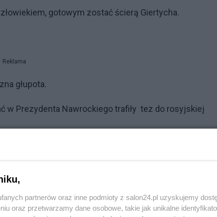
złowiekiem, gotowym zostać ścierą Giertycha.
Reklama
zna głupota.
ać w Prezydenta Nawrockiego trafiły tez do rosyjskiej
U PARTYJNEGO KO.
opagandy?
niku,
fanych partnerów oraz inne podmioty z salon24.pl uzyskujemy dost
niu oraz przetwarzamy dane osobowe, takie jak unikalne identyfikat