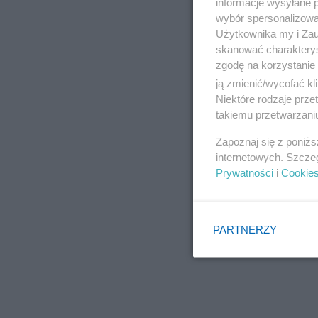
informacje wysyłane 
wybór spersonalizowan
Użytkownika my i Zau
skanować charakterys
zgodę na korzystanie 
ją zmienić/wycofać kl
Niektóre rodzaje prz
takiemu przetwarzaniu
Zapoznaj się z poniż
internetowych. Szcze
Prywatności
i
Cookie
PARTNERZY