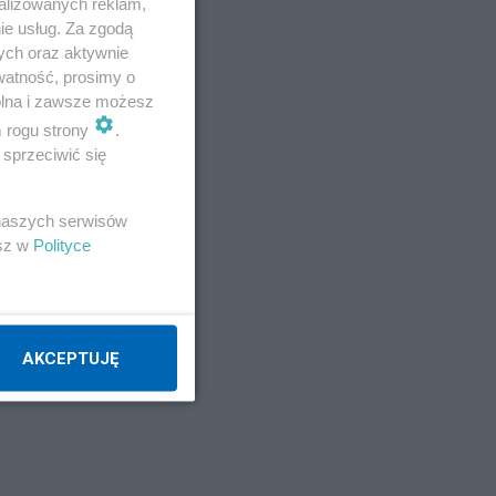
alizowanych reklam,
ie usług. Za zgodą
ych oraz aktywnie
watność, prosimy o
wolna i zawsze możesz
m rogu strony
.
sprzeciwić się
 naszych serwisów
esz w
Polityce
AKCEPTUJĘ