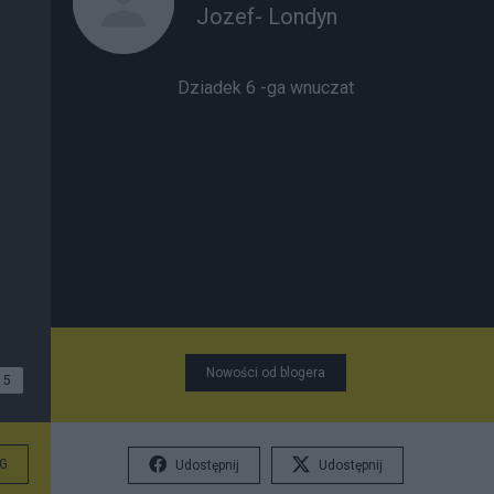
Jozef- Londyn
Dziadek 6 -ga wnuczat
Nowości od blogera
5
G
Udostępnij
Udostępnij