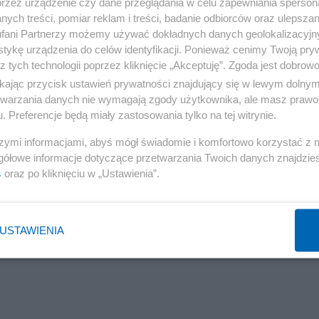
przez urządzenie czy dane przeglądania w celu zapewniania sperson
ych treści, pomiar reklam i treści, badanie odbiorców oraz ulepszan
fani Partnerzy możemy używać dokładnych danych geolokalizacyjn
tykę urządzenia do celów identyfikacji. Ponieważ cenimy Twoją pry
z tych technologii poprzez kliknięcie „Akceptuję”. Zgoda jest dobro
ikając przycisk ustawień prywatności znajdujący się w lewym dolny
etwarzania danych nie wymagają zgody użytkownika, ale masz prawo 
. Preferencje będą miały zastosowania tylko na tej witrynie.
szymi informacjami, abyś mógł świadomie i komfortowo korzystać z
gółowe informacje dotyczące przetwarzania Twoich danych znajdzi
s
oraz po kliknięciu w „Ustawienia”.
USTAWIENIA