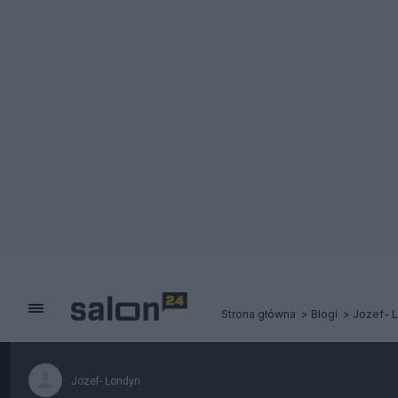
Strona główna
Blogi
Jozef- 
Jozef- Londyn