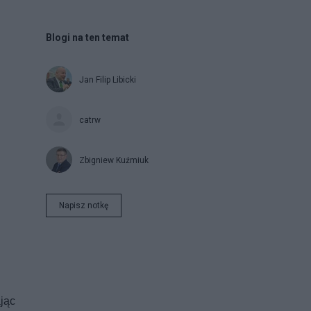
Blogi na ten temat
Jan Filip Libicki
catrw
Zbigniew Kuźmiuk
Napisz notkę
jąc