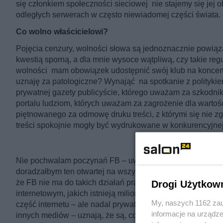
się członkiem społeczności sieciowej nie stajemy się je
odległych serwerach w często niewiadomej części świata.
Co wolno właścicielowi?
Pojęcia cenzury, wolności słowa są jednoznacznie powią
kwestią sporną, a dla mnie wysoce wątpliwą, czy takie regu
wolności mam obowiązek udostępnić swój klub na koncert
uznaję za patologiczne? Wynająć na spotkanie z polityki
prywatnej gazety publicyście, którego uważam za szkodni
portalu ludziom, których uważam za zagrożenie dla warto
piętnowanego za odmowę druku treści, z którymi się nie zg
treści spokojnie mogły być wydrukowane w konkurencyjnej 
Nie pochwalam poczynań FB – uważam je za szkodliwe i 
doradzałbym ten otwartej na wszystkich społeczności, bez 
że FB nie ma do takich działań prawa – ma, to prywatny por
Drogi Użytkow
internetowym, jakich istnieją miliony w sieci. Jest oczyw
My, naszych 1162 zau
część internetu – ale nadal prywatnym, komercyjnym przedsi
informacje na urządze
innych mediów – uznają, że są, co ostatni bardzo modne 