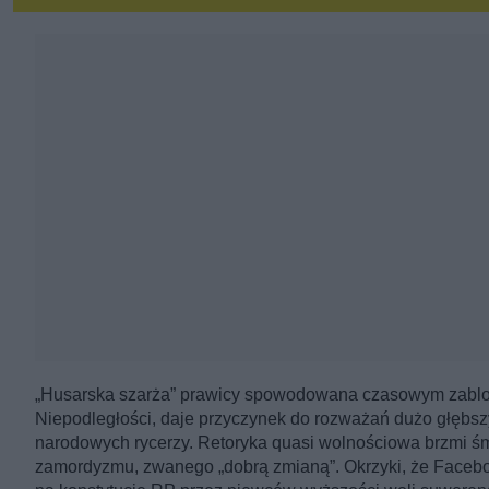
„Husarska szarża” prawicy spowodowana czasowym zablo
Niepodległości, daje przyczynek do rozważań dużo głębs
narodowych rycerzy. Retoryka quasi wolnościowa brzmi ś
zamordyzmu, zwanego „dobrą zmianą”. Okrzyki, że Facebo