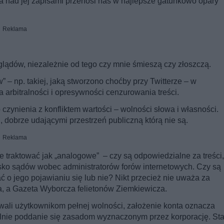
 nad jej zapisami przenosi nas w najlepsze gatunkowo opary
Reklama
lądów, niezależnie od tego czy mnie śmieszą czy złoszczą.
 – np. takiej, jaką stworzono choćby przy Twitterze – w
 arbitralności i opresywności cenzurowania treści.
nienia z konfliktem wartości – wolności słowa i własności.
dobrze udającymi przestrzeń publiczną którą nie są.
Reklama
 traktować jak „analogowe” – czy są odpowiedzialne za treści,
isko sądów wobec administratorów forów internetowych. Czy są
 jego pojawianiu się lub nie? Nikt przecież nie uważa za
a, a Gazeta Wyborcza felietonów Ziemkiewicza.
ywali użytkownikom pełnej wolności, założenie konta oznacza
alnie poddanie się zasadom wyznaczonym przez korporację. Sta