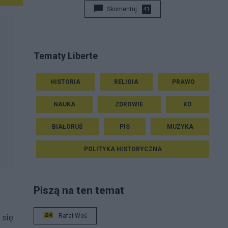
Skomentuj
41
Tematy Liberte
HISTORIA
RELIGIA
PRAWO
NAUKA
ZDROWIE
KO
BIAŁORUŚ
PIS
MUZYKA
POLITYKA HISTORYCZNA
Piszą na ten temat
Rafał Woś
 się