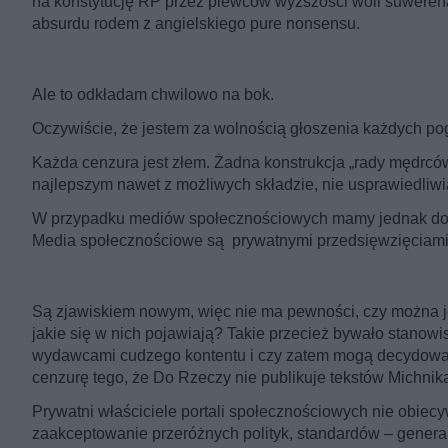
na konstytucję RP przez piewców wyższości woli suwerena
absurdu rodem z angielskiego pure nonsensu.
Ale to odkładam chwilowo na bok.
Oczywiście, że jestem za wolnością głoszenia każdych pog
Każda cenzura jest złem. Żadna konstrukcja „rady mędrców”
najlepszym nawet z możliwych składzie, nie usprawiedliwia
W przypadku mediów społecznościowych mamy jednak do czy
Media społecznościowe są prywatnymi przedsięwzięciami, 
Są zjawiskiem nowym, więc nie ma pewności, czy można je
jakie się w nich pojawiają? Takie przecież bywało stanow
wydawcami cudzego kontentu i czy zatem mogą decydować o
cenzurę tego, że Do Rzeczy nie publikuje tekstów Michnik
Prywatni właściciele portali społecznościowych nie obiec
zaakceptowanie przeróżnych polityk, standardów – gener