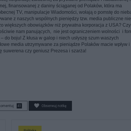
cznej, finansowanej z daniny ściąganej od Polaków, która ma
obecnej TV, manipulacje Wiadomości, wołają o pomstę do nieba
ywane z naszych wspólnych pieniędzy tzw. media publiczne nie
o większych obowiązków niż prywatna korporacja z USA? Czy
ściwie nam panujących, nie jest ograniczeniem wolności i fo
 do boju! Z kłusa w galop i niech usłyszę szum waszych
odowe media utrzymywane za pieniądze Polaków macie wpływ i
ę suwerena czy geniusz Prezesa i szarża!
komentuj
41
Obserwuj notkę
Polityka