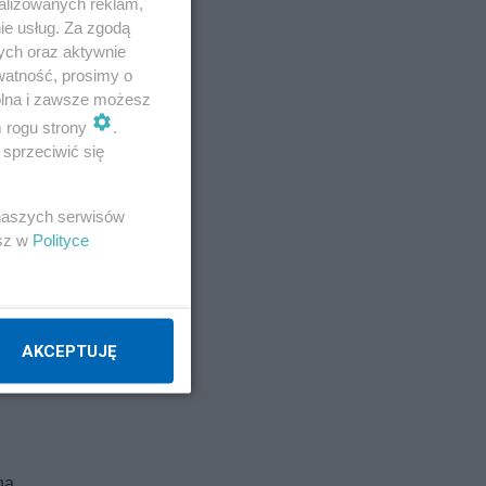
alizowanych reklam,
st
ie usług. Za zgodą
ych oraz aktywnie
watność, prosimy o
wolna i zawsze możesz
m rogu strony
.
ć
sprzeciwić się
t
ego
 naszych serwisów
esz w
Polityce
AKCEPTUJĘ
aska
na