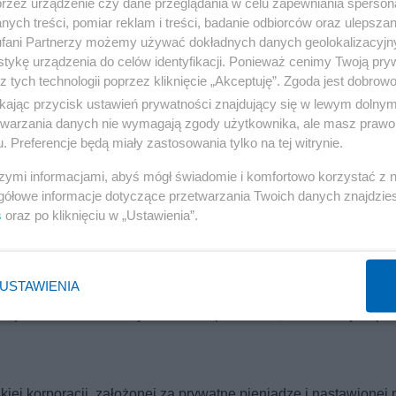
przez urządzenie czy dane przeglądania w celu zapewniania sperson
o prawo, jak właściciele TV Republika, Do Rzeczy czy Wsieci. Je
ych treści, pomiar reklam i treści, badanie odbiorców oraz ulepszan
rzeń publiczną bez cenzury, czy chcą być społecznością o
fani Partnerzy możemy używać dokładnych danych geolokalizacyjn
tykę urządzenia do celów identyfikacji. Ponieważ cenimy Twoją pry
z tych technologii poprzez kliknięcie „Akceptuję”. Zgoda jest dobro
ikając przycisk ustawień prywatności znajdujący się w lewym dolny
 Streżyńskiej – że z FB można rozmawiać, negocjować, wywiera
etwarzania danych nie wymagają zgody użytkownika, ale masz prawo 
. Preferencje będą miały zastosowania tylko na tej witrynie.
jest relacja konsument versus dostawca pewnej usługi. Konsumen
te oczekiwania spełni. Konsument ma prawo zbojkotować taki
szymi informacjami, abyś mógł świadomie i komfortowo korzystać z
, że sklep musi mi sprzedać ciabatę – bo może się nastawiać
gółowe informacje dotyczące przetwarzania Twoich danych znajdzi
s
oraz po kliknięciu w „Ustawienia”.
Reklama
pojęcie uległo zwyrodnieniu – kiedyś oznaczało sferę
USTAWIENIA
bi nierzetelnemu i tendencyjnemu manipulowaniu newsami. Nie
l, jeśli zechce w każdym serwisie powtarzać, że ziemia jest pł
 korporacji, założonej za prywatne pieniądze i nastawionej 