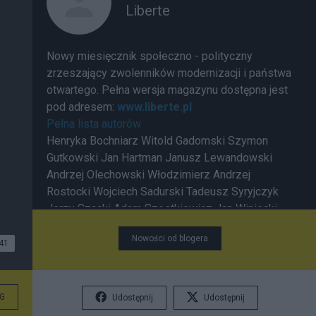
Liberte
Nowy miesięcznik społeczno - polityczny
zrzeszający zwolenników modernizacji i państwa
otwartego. Pełna wersja magazynu dostępna jest
pod adresem:
www.liberte.pl
Pełna lista autorów
Henryka Bochniarz Witold Gadomski Szymon
Gutkowski Jan Hartman Janusz Lewandowski
Andrzej Olechowski Włodzimierz Andrzej
Rostocki Wojciech Sadurski Tadeusz Syryjczyk
Jerzy Szacki Adam Szostkiewicz Jan Winiecki
Ireneusz Krzemiński
Nowości od blogera
41
G
Udostępnij
Udostępnij