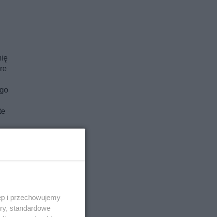
mię
re
ego
te
zą,
ś
ęp i przechowujemy
ory, standardowe
y