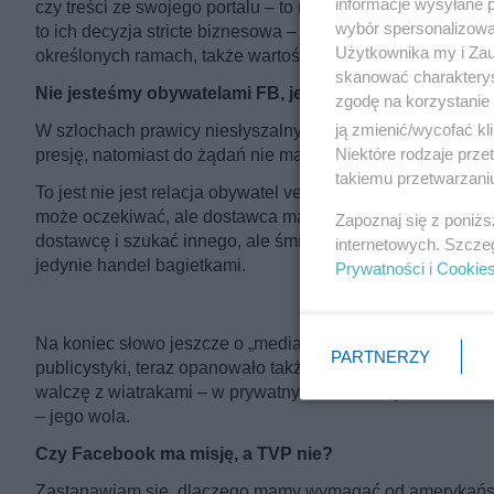
informacje wysyłane 
czy treści ze swojego portalu – to mają do tego takie sam
wybór spersonalizowan
to ich decyzja stricte biznesowa – czy chcą udawać przest
Użytkownika my i Zau
określonych ramach, także wartości i światopoglądu.
skanować charakterys
Nie jesteśmy obywatelami FB, jesteśmy konsumentami
zgodę na korzystanie 
ją zmienić/wycofać kl
W szlochach prawicy niesłyszalny był rozsądny głos min.
Niektóre rodzaje prz
presję, natomiast do żądań nie ma podstawy prawnej.
takiemu przetwarzaniu
To jest nie jest relacja obywatel versus społeczność. To 
może oczekiwać, ale dostawca ma prawo decydować, czy 
Zapoznaj się z poniż
dostawcę i szukać innego, ale śmiesznym jest oczekiwanie
internetowych. Szcze
jedynie handel bagietkami.
Prywatności
i
Cookie
Na koniec słowo jeszcze o „mediach tożsamościowych”. To 
PARTNERZY
publicystyki, teraz opanowało także informację i dało ali
walczę z wiatrakami – w prywatnych mediach jest właścicie
– jego wola.
Czy Facebook ma misję, a TVP nie?
Zastanawiam się, dlaczego mamy wymagać od amerykańskiej