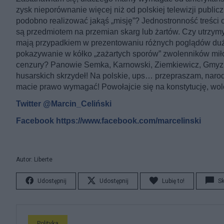
zysk nieporównanie więcej niż od polskiej telewizji publi
podobno realizować jakąś „misję”? Jednostronność treści 
są przedmiotem na przemian skarg lub żartów. Czy utrzym
mają przypadkiem w prezentowaniu różnych poglądów duż
pokazywanie w kółko „zażartych sporów” zwolenników miło
cenzury? Panowie Semka, Karnowski, Ziemkiewicz, Gmyz –
husarskich skrzydeł! Na polskie, ups… przepraszam, nar
macie prawo wymagać! Powołajcie się na konstytucję, wol
Twitter @Marcin_Celiński
Facebook https://www.facebook.com/marcelinski
Autor: Liberte
Udostępnij
Udostępnij
Lubię to!
S
Polityka