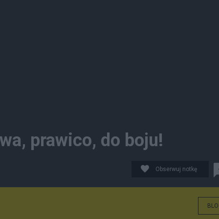
wa, prawico, do boju!
Obserwuj notkę
BLO