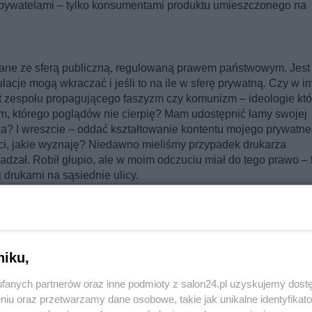
j obywatelami – tylko konsumentami produktu umieszczonego na
zane ze sferą publiczną, regulowaną prawem państwowym. Jest
lacje mogą wkraczać i jeśli to na ile w sferę prywatną. Czy w i
 zespołu propagującego faszyzm czy komunizm – ideologie któ
em, którego poglądów nie cierpię? Mam udostępnić łamy swojej
ka? I wreszcie – oddać kształtowanie kontentu mojego prywatn
ści, jakie wyznaję? Niedawno mieliśmy przypadek drukarza
adzał. Robił głupio, ale w moim odczuciu miał do tego prawo – 
drukarni na sąsiednie ulicy.
Reklama
przeciwskuteczne, gdybym miał doradzać kierunek biznesowy –
ograniczeń. Nie umiem jednak zgodzić się z tymi, którzy twierd
tal, który jest niebywale udoskonalonym, ale tylko forum
niku,
iście wielki, pewnie pod wieloma względami monopolizujący jaką
fanych partnerów oraz inne podmioty z salon24.pl uzyskujemy dost
ęwzięciem. I jeśli jego właściciele – tak jak właściciele wielu
niu oraz przetwarzamy dane osobowe, takie jak unikalne identyfikat
„medium tożsamościowym”, czyli wykluczającym niektóre pogląd