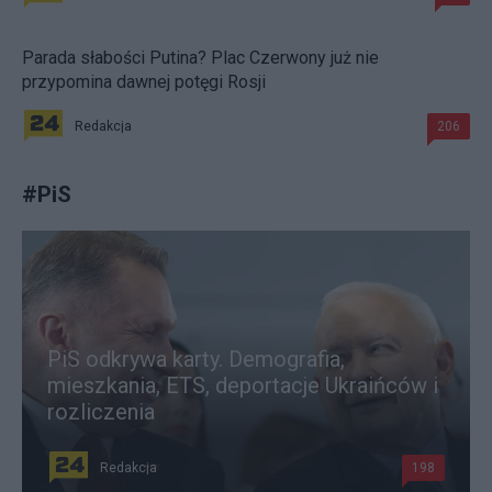
Parada słabości Putina? Plac Czerwony już nie
przypomina dawnej potęgi Rosji
Redakcja
206
#
PiS
PiS odkrywa karty. Demografia,
mieszkania, ETS, deportacje Ukraińców i
rozliczenia
Redakcja
198