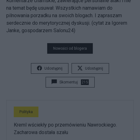
Komentarze chamskie, zawierające personalne ataki i nie
na temat będę usuwał. Wszystkich namawiam do
pilnowania porzadku na swoich blogach. I zapraszam
serdecznie do merytorycznej dyskusji. (cytat za Igorem
Janke, gospodarzem Salonu24)
Nowości od blogera
Udostępnij
Udostępnij
Skomentuj
215
Polityka
Kreml wściekły po przemówieniu Nawrockiego.
Zacharowa dostała szału