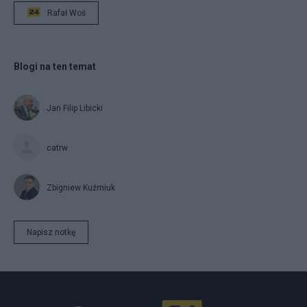
Rafał Woś
Blogi na ten temat
Jan Filip Libicki
catrw
Zbigniew Kuźmiuk
Napisz notkę