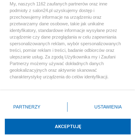
My, naszych 1162 zaufanych partnerów oraz inne
podmioty z salon24.pl uzyskujemy dostęp i
Społeczeństwo
przechowujemy informacje na urządzeniu oraz
przetwarzamy dane osobowe, takie jak unikalne
Kultura
identyfikatory, standardowe informacje wysyłane przez
urządzenie czy dane przeglądania w celu zapewniania
spersonalizowanych reklam, wybór spersonalizowanych
treści, pomiar reklam i treści, badanie odbiorców oraz
ulepszanie usług. Za zgodą Użytkownika my i Zaufani
X
Facebook
Instagram
Youtube
Partnerzy możemy używać dokładnych danych
geolokalizacyjnych oraz aktywnie skanować
charakterystykę urządzenia do celów identyfikacji.
Web Content Media sp. z o. o. © 2022
Ponieważ cenimy Twoją prywatność, prosimy o zgodę na
korzystanie z tych technologii poprzez kliknięcie
„Akceptuję”. Zgoda jest dobrowolna i zawsze możesz ją
Pomoc
O nas
Praca
Reklama
Kontakt
zmienić/wycofać klikając przycisk ustawień prywatności
PARTNERZY
USTAWIENIA
znajdujący się w lewym dolnym rogu strony
. Niektóre
rodzaje przetwarzania danych nie wymagają zgody
użytkownika, ale masz prawo sprzeciwić się takiemu
AKCEPTUJĘ
przetwarzaniu. Preferencje będą miały zastosowania tylko