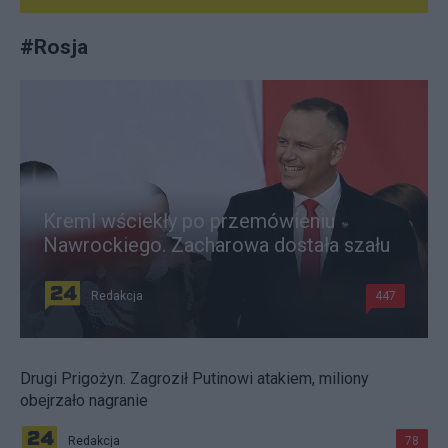
#
Rosja
Kreml wściekły po przemówieniu
Nawrockiego. Zacharowa dostała szału
Redakcja
447
Drugi Prigożyn. Zagroził Putinowi atakiem, miliony
obejrzało nagranie
Redakcja
78