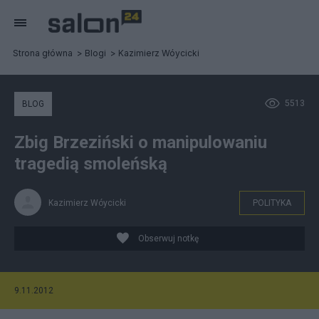
Strona główna
Blogi
Kazimierz Wóycicki
5513
BLOG
Zbig Brzeziński o manipulowaniu
tragedią smoleńską
Kazimierz Wóycicki
POLITYKA
Obserwuj notkę
9.11.2012