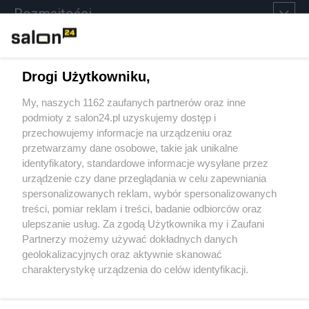
Rozmaitości
Technologie
Drogi Użytkowniku,
Sport
My, naszych 1162 zaufanych partnerów oraz inne
podmioty z salon24.pl uzyskujemy dostęp i
Społeczeństwo
przechowujemy informacje na urządzeniu oraz
przetwarzamy dane osobowe, takie jak unikalne
Kultura
identyfikatory, standardowe informacje wysyłane przez
urządzenie czy dane przeglądania w celu zapewniania
spersonalizowanych reklam, wybór spersonalizowanych
treści, pomiar reklam i treści, badanie odbiorców oraz
ulepszanie usług. Za zgodą Użytkownika my i Zaufani
X
Facebook
Instagram
Youtube
Partnerzy możemy używać dokładnych danych
geolokalizacyjnych oraz aktywnie skanować
charakterystykę urządzenia do celów identyfikacji.
Web Content Media sp. z o. o. © 2022
Ponieważ cenimy Twoją prywatność, prosimy o zgodę na
korzystanie z tych technologii poprzez kliknięcie