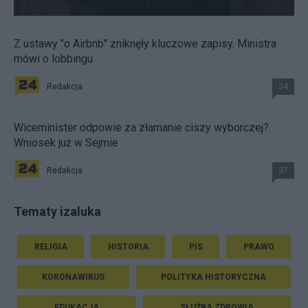
Z ustawy "o Airbnb" zniknęły kluczowe zapisy. Ministra
mówi o lobbingu
Redakcja
34
Wiceminister odpowie za złamanie ciszy wyborczej?
Wniosek już w Sejmie
Redakcja
37
Tematy izaluka
RELIGIA
HISTORIA
PIS
PRAWO
KORONAWIRUS
POLITYKA HISTORYCZNA
EDUKACJA
SŁUŻBA ZDROWIA