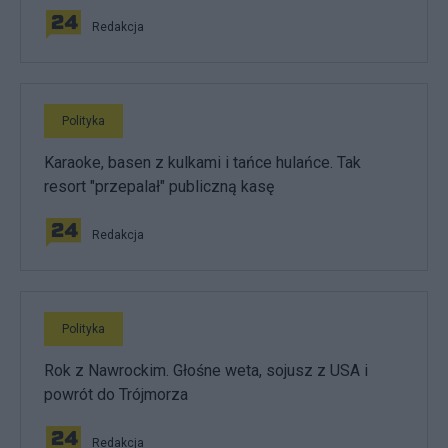
Redakcja
Polityka
Karaoke, basen z kulkami i tańce hulańce. Tak
resort "przepalał" publiczną kasę
Redakcja
Polityka
Rok z Nawrockim. Głośne weta, sojusz z USA i
powrót do Trójmorza
Redakcja