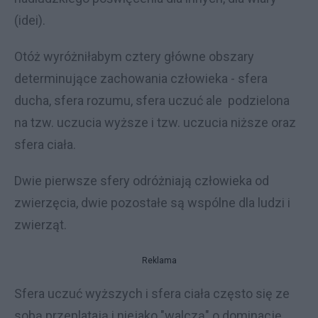
(idei).
Otóż wyróżniłabym cztery główne obszary
determinujące zachowania człowieka - sfera
ducha, sfera rozumu, sfera uczuć ale podzielona
na tzw. uczucia wyższe i tzw. uczucia niższe oraz
sfera ciała.
Dwie pierwsze sfery odróżniają człowieka od
zwierzęcia, dwie pozostałe są wspólne dla ludzi i
zwierząt.
Reklama
Sfera uczuć wyższych i sfera ciała często się ze
sobą przeplatają i niejako "walczą" o dominację.