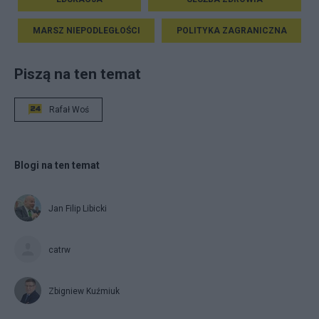
MARSZ NIEPODLEGŁOŚCI
POLITYKA ZAGRANICZNA
Piszą na ten temat
Rafał Woś
Blogi na ten temat
Jan Filip Libicki
catrw
Zbigniew Kuźmiuk