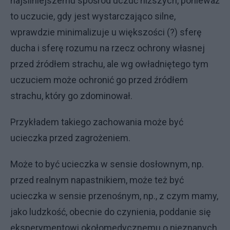
najsilniejszemu spośród uczuć niższych, ponieważ
to uczucie, gdy jest wystarczająco silne,
wprawdzie minimalizuje u większości (?) sferę
ducha i sferę rozumu na rzecz ochrony własnej
przed źródłem strachu, ale wg owładniętego tym
uczuciem może ochronić go przed źródłem
strachu, który go zdominował.
Przykładem takiego zachowania może być
ucieczka przed zagrożeniem.
Może to być ucieczka w sensie dosłownym, np.
przed realnym napastnikiem, może też być
ucieczka w sensie przenośnym, np., z czym mamy,
jako ludzkość, obecnie do czynienia, poddanie się
eksperymentowi okołomedycznemu o nieznanych,