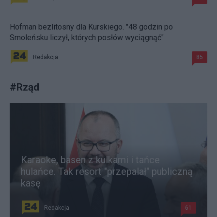
Hofman bezlitosny dla Kurskiego. "48 godzin po
Smoleńsku liczył, których posłów wyciągnąć"
Redakcja
85
#
Rząd
Karaoke, basen z kulkami i tańce
hulańce. Tak resort "przepalał" publiczną
kasę
Redakcja
61