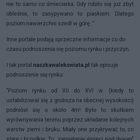
nie to samo co śmieciarka. Gdy robiło się już zbyt
obleśnie, to zasypywano to piaskiem. Dlatego
poziom nawierzchni szedł w górę. "
Inne portale podają sprzeczne informacje co do
czasu podnoszenia się poziomu rynku i przyczyn.
I tak portal
naszkawalekswiata.pl
tak opisuje
podnoszenie się rynku:
"Poziom rynku od XII do XVI w. (kiedy to
ustabilizował się z grubsza na obecnej wysokości)
podniósł się o około 4m! Było to skutkiem
wyrównywania terenu poprzez układanie kolejnych
warstw ziemi i bruku. Miały one przykrywać to, co
stare i brzydkie. To „zamiatanie śmieci pod dywan”