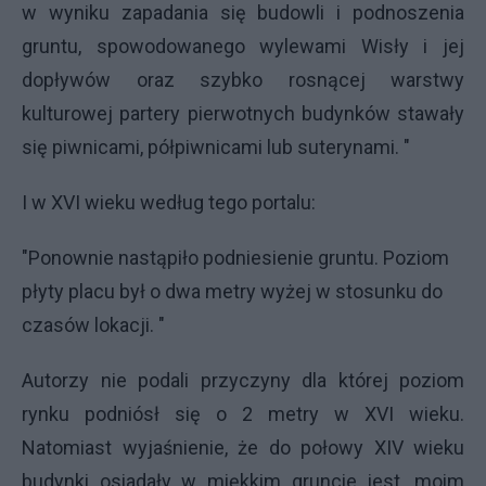
w wyniku zapadania się budowli i podnoszenia
gruntu, spowodowanego wylewami Wisły i jej
dopływów oraz szybko rosnącej warstwy
kulturowej partery pierwotnych budynków stawały
się piwnicami, półpiwnicami lub suterynami. "
I w XVI wieku według tego portalu:
"Ponownie nastąpiło podniesienie gruntu. Poziom
płyty placu był o dwa metry wyżej w stosunku do
czasów lokacji. ​"
Autorzy nie podali przyczyny dla której poziom
rynku podniósł się o 2 metry w XVI wieku.
Natomiast wyjaśnienie, że do połowy XIV wieku
budynki osiadały w miękkim gruncie jest, moim