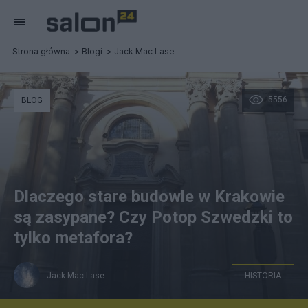
Strona główna
Blogi
Jack Mac Lase
5556
BLOG
Dlaczego stare budowle w Krakowie
są zasypane? Czy Potop Szwedzki to
tylko metafora?
Jack Mac Lase
HISTORIA
Jack Mac Lase