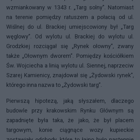
wzmiankowany w 1343 r. „Targ solny”. Natomiast
na terenie pomiędzy ratuszem a połacią od ul.
Wiślnej do ul. Brackiej umiejscowiony był „Targ
węglowy”. Od wylotu ul. Brackiej do wylotu ul.
Grodzkiej rozciągał się „Rynek ołowny”, zwany
także „Ołownym dworem”. Pomiędzy kościółkiem
Św. Wojciecha a linią wylotu ul. Siennej, naprzeciw
Szarej Kamienicy, znajdował się „Żydowski rynek”,
którego inna nazwa to „Żydowski targ”.
Pierwszą hipotezą, jaką słyszałem, dlaczego
budowle przy krakowskim Rynku Głównym są
zapadnięte była taka, że jako, że był placem
targowym, konie ciągnące wozy kupieckie
zostawiały odchody, które to łajno było następnie