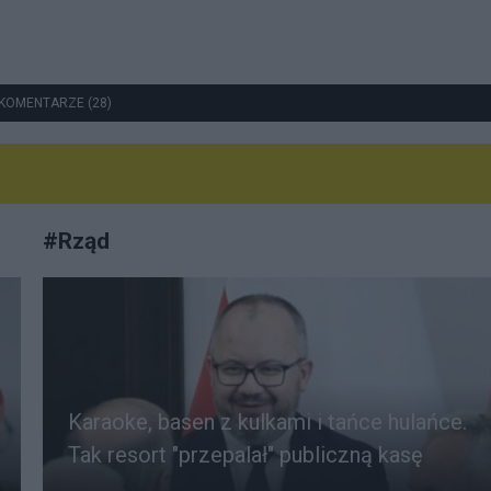
KOMENTARZE (28)
#
Rząd
Karaoke, basen z kulkami i tańce hulańce.
Tak resort "przepalał" publiczną kasę