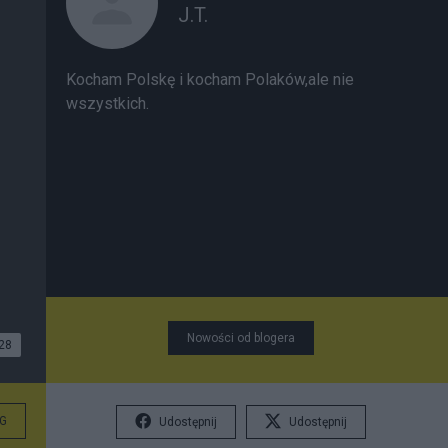
J.T.
Kocham Polskę i kocham Polaków,ale nie
wszystkich.
Nowości od blogera
28
G
Udostępnij
Udostępnij