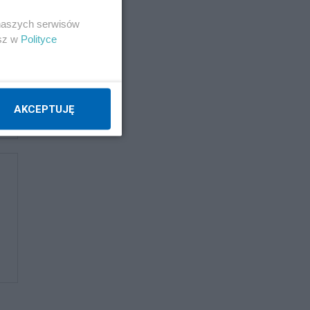
 naszych serwisów
esz w
Polityce
AKCEPTUJĘ