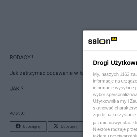
RODACY !
Drogi Użytkow
Jak zatrzymać oddawanie w łapy potomków Hitlera
My, naszych 1162 zau
informacje na urządze
informacje wysyłane 
JAK ?
wybór spersonalizowan
Użytkownika my i Zau
skanować charakterys
Autor: J.T.
zgodę na korzystanie 
ją zmienić/wycofać kl
Udostępnij
Udostępnij
Lubię to!
S
Niektóre rodzaje prz
takiemu przetwarzaniu