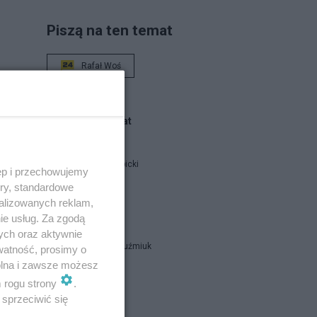
Piszą na ten temat
Rafał Woś
Blogi na ten temat
Jan Filip Libicki
ęp i przechowujemy
ory, standardowe
alizowanych reklam,
catrw
ie usług. Za zgodą
ych oraz aktywnie
Zbigniew Kuźmiuk
watność, prosimy o
wolna i zawsze możesz
m rogu strony
.
Napisz notkę
sprzeciwić się