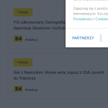
Zapoznaj się z poniż
Polityka
internetowych. Szcze
Prywatności
i
Cookie
PiS odkrywa karty. Demografia, mieszkania, ETS,
deportacje Ukraińców i rozliczenia
PARTNERZY
Redakcja
Polityka
Rok z Nawrockim. Głośne weta, sojusz z USA i powrót
do Trójmorza
Redakcja