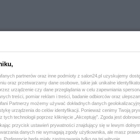
Reklama
niku,
 naszego Niepodleglego Państwa?
fanych partnerów oraz inne podmioty z salon24.pl uzyskujemy dost
niu oraz przetwarzamy dane osobowe, takie jak unikalne identyfikat
przez urządzenie czy dane przeglądania w celu zapewniania sperson
ych treści, pomiar reklam i treści, badanie odbiorców oraz ulepszan
fani Partnerzy możemy używać dokładnych danych geolokalizacyjn
tykę urządzenia do celów identyfikacji. Ponieważ cenimy Twoją pry
z tych technologii poprzez kliknięcie „Akceptuję”. Zgoda jest dobro
ikając przycisk ustawień prywatności znajdujący się w lewym dolny
komentuj
28
Obserwuj notkę
etwarzania danych nie wymagają zgody użytkownika, ale masz prawo 
. Preferencje będą miały zastosowania tylko na tej witrynie.