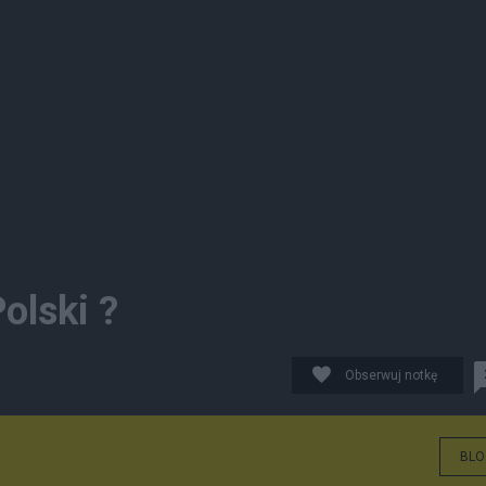
olski ?
Obserwuj notkę
BLO