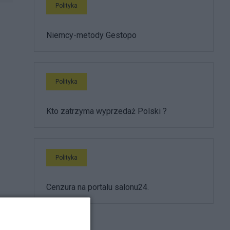
Polityka
Niemcy-metody Gestopo
Polityka
Kto zatrzyma wyprzedaż Polski ?
Polityka
Cenzura na portalu salonu24.