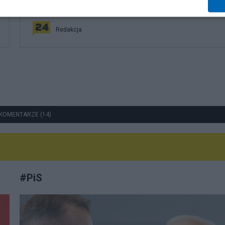
do Trójmorza
Redakcja
KOMENTARZE (14)
#
PiS