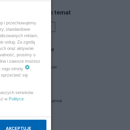
Piszą na ten temat
ęp i przechowujemy
Rafał Woś
ory, standardowe
alizowanych reklam,
ie usług. Za zgodą
ych oraz aktywnie
Blogi na ten temat
watność, prosimy o
wolna i zawsze możesz
Jan Filip Libicki
m rogu strony
.
sprzeciwić się
catrw
 naszych serwisów
esz w
Polityce
Zbigniew Kuźmiuk
Napisz notkę
AKCEPTUJĘ