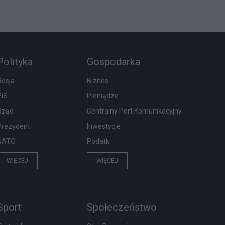
Polityka
Gospodarka
Rosja
Biznes
PiS
Pieniądze
Rząd
Centralny Port Komunikacyjny
Prezydent
Inwestycje
NATO
Podatki
WIĘCEJ
WIĘCEJ
Sport
Społeczeństwo