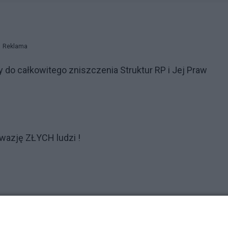
Reklama
y do całkowitego zniszczenia Struktur RP i Jej Praw
nwazję ZŁYCH ludzi !