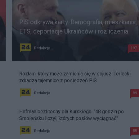
PiS odkrywa karty. Demografia, mieszkania,
ETS, deportacje Ukraińców i rozliczenia
Redakcja
197
Rozłam, który może zamienić się w sojusz. Terlecki
zdradza tajemnice z posiedzeń PiS
Redakcja
89
Hofman bezlitosny dla Kurskiego. "48 godzin po
Smoleńsku liczył, których posłów wyciągnąć"
Redakcja
85