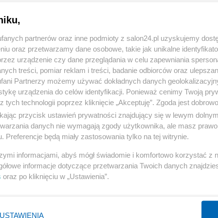
niku,
fanych partnerów oraz inne podmioty z salon24.pl uzyskujemy dost
niu oraz przetwarzamy dane osobowe, takie jak unikalne identyfikat
komentuj
14
Obserwuj notkę
przez urządzenie czy dane przeglądania w celu zapewniania sperson
ych treści, pomiar reklam i treści, badanie odbiorców oraz ulepszan
fani Partnerzy możemy używać dokładnych danych geolokalizacyjn
Polityka
tykę urządzenia do celów identyfikacji. Ponieważ cenimy Twoją pry
z tych technologii poprzez kliknięcie „Akceptuję”. Zgoda jest dobro
PiS odkrywa karty. Demografia, mieszkania, ETS,
ikając przycisk ustawień prywatności znajdujący się w lewym dolny
deportacje Ukraińców i rozliczenia
etwarzania danych nie wymagają zgody użytkownika, ale masz prawo 
. Preferencje będą miały zastosowania tylko na tej witrynie.
Redakcja
szymi informacjami, abyś mógł świadomie i komfortowo korzystać z
gółowe informacje dotyczące przetwarzania Twoich danych znajdzi
s
oraz po kliknięciu w „Ustawienia”.
Polityka
Rok z Nawrockim. Głośne weta, sojusz z USA i powrót
USTAWIENIA