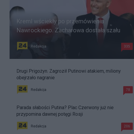
Kreml wściekły po przemówieniu
Nawrockiego. Zacharowa dostała szału
Redakcja
335
Drugi Prigożyn. Zagroził Putinowi atakiem, miliony
obejrzało nagranie
Redakcja
78
Parada słabości Putina? Plac Czerwony już nie
przypomina dawnej potęgi Rosji
Redakcja
206