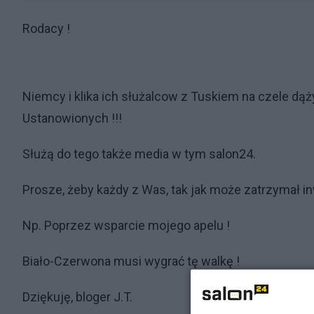
Rodacy !
Niemcy i klika ich służalcow z Tuskiem na czele dąż
Ustanowionych !!!
Służą do tego także media w tym salon24.
Prosze, żeby każdy z Was, tak jak może zatrzymał i
Np. Poprzez wsparcie mojego apelu !
Biało-Czerwona musi wygrać tę walkę !
Dziękuję, bloger J.T.