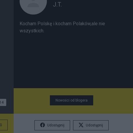
J.T.
Kocham Polskę i kocham Polaków,ale nie
wszystkich.
Nowości od blogera
14
G
Udostępnij
Udostępnij