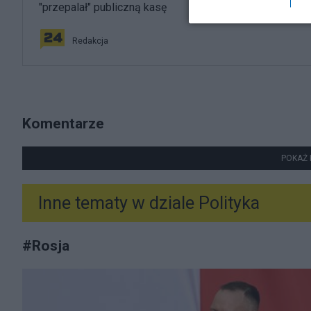
"przepalał" publiczną kasę
Redakcja
Komentarze
POKAŻ 
Inne tematy w dziale
Polityka
#
Rosja