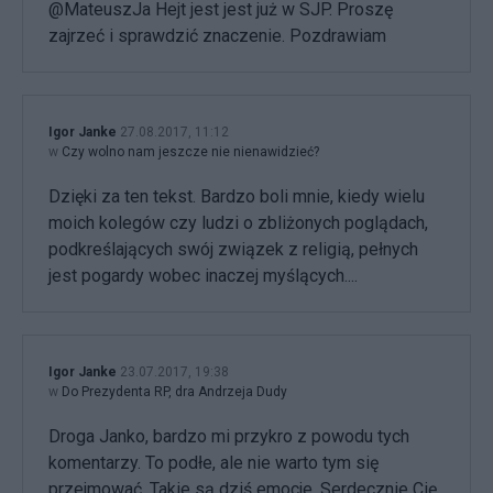
@MateuszJa Hejt jest jest już w SJP. Proszę
zajrzeć i sprawdzić znaczenie. Pozdrawiam
Igor Janke
27.08.2017, 11:12
w
Czy wolno nam jeszcze nie nienawidzieć?
Dzięki za ten tekst. Bardzo boli mnie, kiedy wielu
moich kolegów czy ludzi o zbliżonych poglądach,
podkreślających swój związek z religią, pełnych
jest pogardy wobec inaczej myślących....
Igor Janke
23.07.2017, 19:38
w
Do Prezydenta RP, dra Andrzeja Dudy
Droga Janko, bardzo mi przykro z powodu tych
komentarzy. To podłe, ale nie warto tym się
przejmować. Takie są dziś emocje. Serdecznie Cię