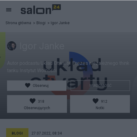
Strona główna
Blogi
Igor Janke
Igor Janke
Autor podcastu Układ Otwarty. Prezes niezależnego think
tanku Instytut Wolności
Obserwuj
WIADOMOŚĆ
318
912
Obserwujących
Notki
BLOGI
27.07.2022, 08:34