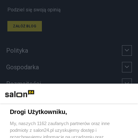
Podziel się swoją opinią
ZAŁÓŻ BLOG
Polityka
Gospodarka
Rozmaitości
Technologie
Drogi Użytkowniku,
Sport
My, naszych 1162 zaufanych partnerów oraz inne
podmioty z salon24.pl uzyskujemy dostęp i
Społeczeństwo
przechowujemy informacje na urządzeniu oraz