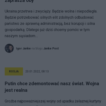
zaprasza oby
Ukraina przetrwa i zwycięży. Będzie wolna i niepodległa.
Będzie potrzebować silnych elit zdolnych odbudować
państwo ze sprawną administracją, bez korupcji i silna
gospodarką. Dlatego już dziś chcemy pomóc w tym
naszym sąsiadom....
Igor Janke
na blogu
Janke Post
ROSJA
20.01.2022, 08:13
Putin chce zdemontować nasz świat. Wojna
jest realna
Groźba najpoważniejszej wojny od upadku żelaznej kurtyny