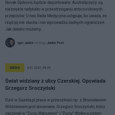
Novak Djokovic będzie deportowany. Australijczycy są
niezwykle radykalni w przestrzeganiu antycovidowych
przepisów. U nas Rada Medyczna ustępuje, bo uważa, że
rząd jej nie słucha i nie wprowadza żadnych ograniczeń.
Jak daleko możemy...
Igor Janke
na blogu
Janke Post
MEDIA
4.01.2022, 08:39
Świat widziany z ulicy Czerskiej. Opowiada
Grzegorz Sroczyński
Dziś w Gazeta.pl praca w przeszłości np. z Bronisławem
Wildsteinem jest doceniana. Grzegorz Sroczyński, który
zaczynał w "Życiu Warszawy" i "Życiu" Wołka a potem