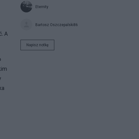
Eternity
Bartosz Oszczepalski86
ć. A
Napisz notkę
o
kim
y
ka