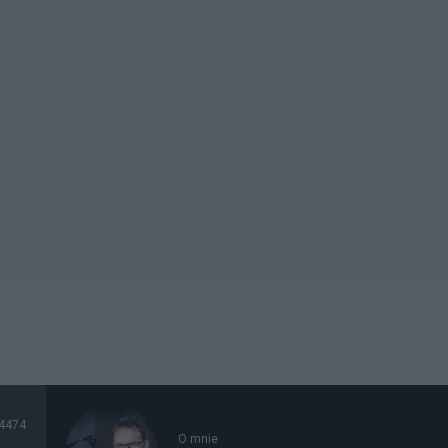
4474
O mnie