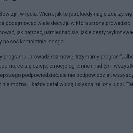
Reklama
izji i w radiu. Wiem, jak to jest, kiedy nagle zdarzy się
ę podejmować wiele decyzji: w która stronę prowadzić
chować, jak patrzeć, uśmiechać się, jakie gesty wykonywa
ny na coś kompletnie innego.
cy programu „prowadź rozmowę, trzymamy program”, alb
wiadomo, co się dzieje, emocje ogromne i nad tym wszyst
epszego podpowiedzieć, ale nie podpowiedział, wszysc
ie można. I każdy detal widzą i słyszą miliony ludzi. Ta