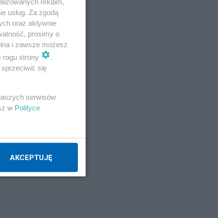
nia
alizowanych reklam,
ie usług. Za zgodą
ym
ych oraz aktywnie
watność, prosimy o
wolna i zawsze możesz
m rogu strony
.
sprzeciwić się
 naszych serwisów
esz w
Polityce
i
AKCEPTUJĘ
óry