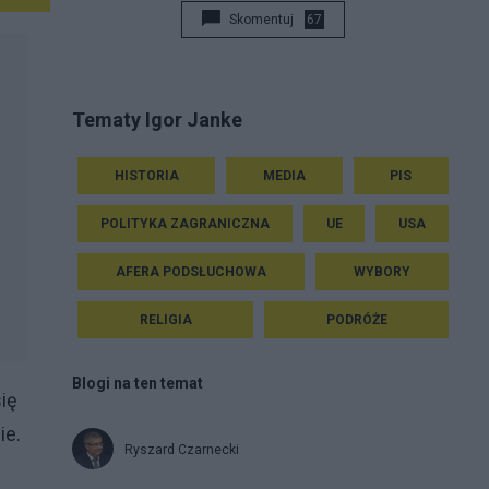
Skomentuj
67
Tematy Igor Janke
HISTORIA
MEDIA
PIS
POLITYKA ZAGRANICZNA
UE
USA
AFERA PODSŁUCHOWA
WYBORY
RELIGIA
PODRÓŻE
Blogi na ten temat
się
ie.
Ryszard Czarnecki