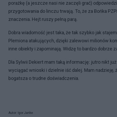
porażkę (a jeszcze nasi nie zaczęli grać) odpowiedz
przygotowania do linczu trwają. To, że za Bońka PZPN
znaczenia. Hejt ruszy pełną parą.
Dobra wiadomość jest taka, że tak szybko jak stajem
Plemiona atakujących, dzięki zalewowi milionów k
inne obiekty i zapominają. Widzę to bardzo dobrze
Dla Sylwii Dekiert mam taką informację: jutro nikt j
wyciągać wnioski i dzielnie iść dalej. Mam nadzieję
bogatsza o trudne doświadczenia.
Autor: Igor Janke