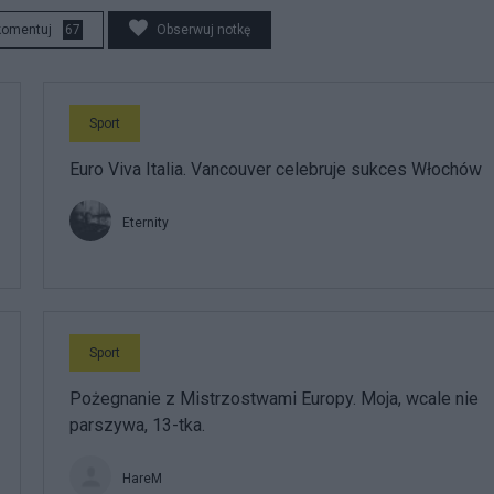
komentuj
67
Obserwuj notkę
Sport
Euro Viva Italia. Vancouver celebruje sukces Włochów
Eternity
Sport
Pożegnanie z Mistrzostwami Europy. Moja, wcale nie
parszywa, 13-tka.
HareM