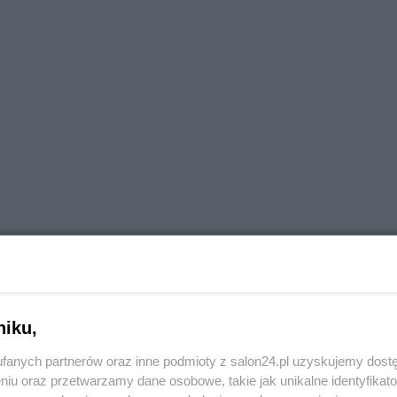
niku,
fanych partnerów oraz inne podmioty z salon24.pl uzyskujemy dost
mocjonalnego. Media społecznościowe prowokują do
niu oraz przetwarzamy dane osobowe, takie jak unikalne identyfikat