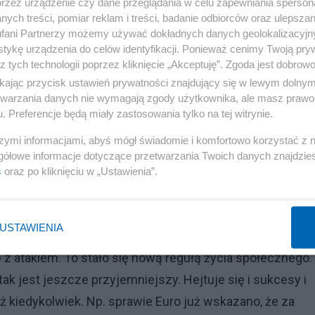
j sprawie, do ferowania łatwych ocen, potępiania, miesza
przez urządzenie czy dane przeglądania w celu zapewniania sperson
ych treści, pomiar reklam i treści, badanie odbiorców oraz ulepszan
ocniej przyładujemy, zwłaszcza z pozycji „moralnych”, t
fani Partnerzy możemy używać dokładnych danych geolokalizacyjn
wa chwilę, bo za chwilę ktoś inny już zdobędzie więcej
tykę urządzenia do celów identyfikacji. Ponieważ cenimy Twoją pry
z tych technologii poprzez kliknięcie „Akceptuję”. Zgoda jest dobro
ego. Za chwilę też kto inny będzie kozłem ofiarnym.
ikając przycisk ustawień prywatności znajdujący się w lewym dolny
etwarzania danych nie wymagają zgody użytkownika, ale masz prawo 
zi często do bardzo niemoralnych zachowań. Poniżanie,
. Preferencje będą miały zastosowania tylko na tej witrynie.
szymi informacjami, abyś mógł świadomie i komfortowo korzystać z
gółowe informacje dotyczące przetwarzania Twoich danych znajdzi
Reklama
s
oraz po kliknięciu w „Ustawienia”.
omnej polaryzacji rośnie. Rozmawiam czasem z osobam
zmianę w życiu i dziś ich pierwszym problemem jest: jak
USTAWIENIA
nie za odwagę, ale atak. Jeśli coś ci się uda, idziesz do g
) z atakiem. To stało się nową regułą życia społecznego.
ak jest jeszcze przyjemniejszy. Hejtuje się i sukcesy i
niż kiedykolwiek. Np. sprawie Euro już wskazano, że za