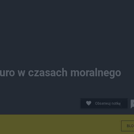
 Euro w czasach moralnego
Obserwuj notkę
BLO