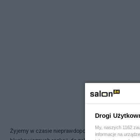
Drogi Użytkow
My, naszych 1162 zau
Żyjemy w czasie nieprawdopodobnego wzmożenia e
informacje na urządze