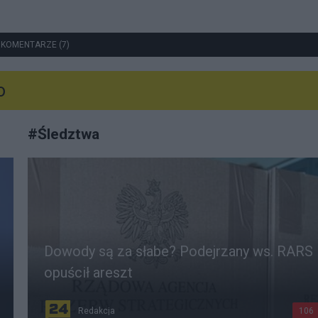
 KOMENTARZE (7)
o
#
Śledztwa
Dowody są za słabe? Podejrzany ws. RARS
opuścił areszt
Redakcja
106