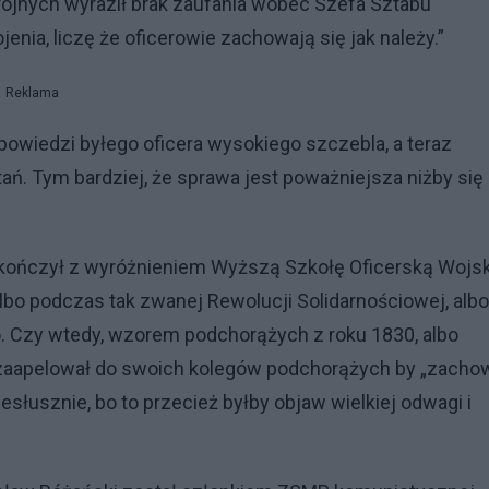
brojnych wyraził brak zaufania wobec Szefa Sztabu
nia, liczę że oficerowie zachowają się jak należy.”
Reklama
powiedzi byłego oficera wysokiego szczebla, a teraz
ń. Tym bardziej, że sprawa jest poważniejsza niżby się
skończył z wyróżnieniem Wyższą Szkołę Oficerską Wojs
bo podczas tak zwanej Rewolucji Solidarnościowej, albo
. Czy wtedy, wzorem podchorążych z roku 1830, albo
 zaapelował do swoich kolegów podchorążych by „zachow
iesłusznie, bo to przecież byłby objaw wielkiej odwagi i