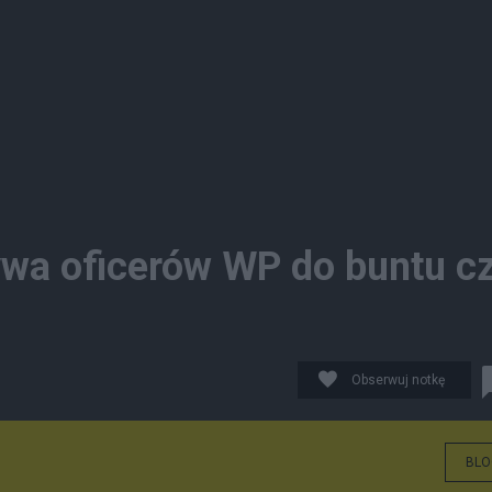
ywa oficerów WP do buntu c
Obserwuj notkę
BLO