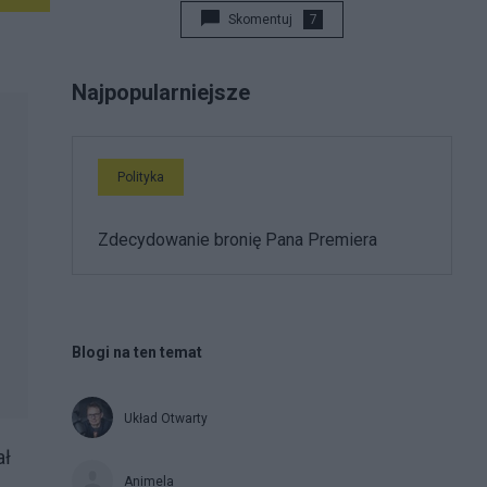
Skomentuj
7
Najpopularniejsze
Polityka
Zdecydowanie bronię Pana Premiera
Blogi na ten temat
Układ Otwarty
ał
Animela