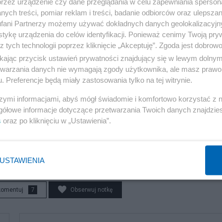
przez urządzenie czy dane przeglądania w celu zapewniania sperson
ych treści, pomiar reklam i treści, badanie odbiorców oraz ulepszan
fani Partnerzy możemy używać dokładnych danych geolokalizacyjn
rał, ma na tyle odwagi cywilnej, powtarzam – cywilnej, 
tykę urządzenia do celów identyfikacji. Ponieważ cenimy Twoją pry
ywa do buntu oficerów, czy też wzywa do poparcia decy
z tych technologii poprzez kliknięcie „Akceptuję”. Zgoda jest dobro
obie prawnik w procesie z Art. Przestępstwa przeciwko
ikając przycisk ustawień prywatności znajdujący się w lewym dolny
etwarzania danych nie wymagają zgody użytkownika, ale masz prawo 
e oficerowie zachowają się jak należy” może przedstawić
. Preferencje będą miały zastosowania tylko na tej witrynie.
 raz jeszcze - odwagi cywilnej panie senatorze! Niech pa
szymi informacjami, abyś mógł świadomie i komfortowo korzystać z
łań wzywa pan oficerów Wojska Polskiego.
gółowe informacje dotyczące przetwarzania Twoich danych znajdzi
s
oraz po kliknięciu w „Ustawienia”.
Reklama
USTAWIENIA
komentuj
7
Obserwuj notkę