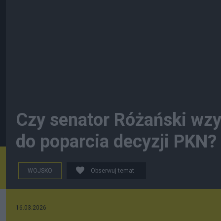
Czy senator Różański wz
do poparcia decyzji PKN?
WOJSKO
Obserwuj temat
16.03.2026