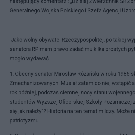
następujący komentarz : „Dzisiaj Zwierzchnik Sił Z
Generalnego Wojska Polskiego i Szefa Agencji Uzbroje
Jako wolny obywatel Rzeczypospolitej, po takiej wy
senatora RP mam prawo zadać mu kilka prostych pyta
mogło wydawać.
1. Obecny senator Mirosław Różański w roku 1986 
Zmechanizowanych. Musiał zatem do niej wstąpić al
rok później, podczas ciemnej nocy stanu wojennego
studentów Wyższej Oficerskiej Szkoły Pożarniczej
się jak należy”? Historia na ten temat milczy. Może n
patriotyzmu.