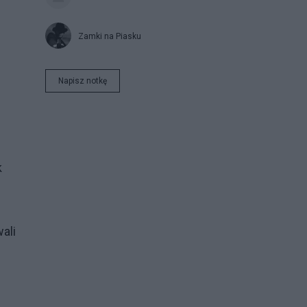
Zamki na Piasku
Napisz notkę
k
ali