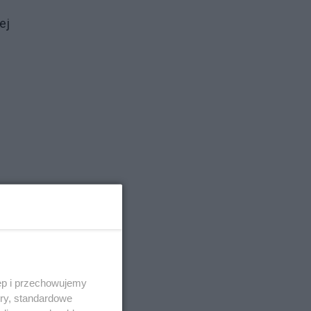
ej
en
ęp i przechowujemy
ory, standardowe