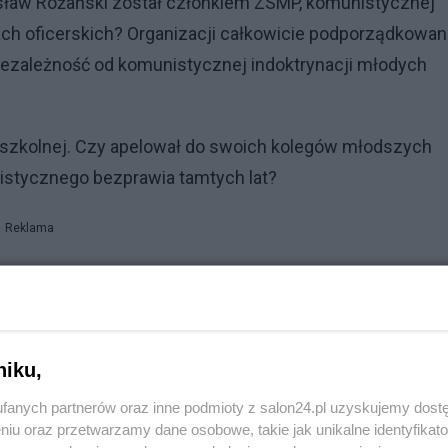
sław Różański został członkiem ZSMP, komunistycznej
ach oficerskich? Organizacji całkowicie podporządkowan
niezależność od komunistycznej indoktrynacji młodych
 szkolnej. Czy apelował do swoich kolegów młodszych
nistycznego bezprawia tamtych lat?
Reklama
iwiał się utworzeniu stałej bazy w Polsce dla
aża? A jeżeli nie to czy kiedykolwiek uznał publicznie t
niku,
westionował zdecydowanie potrzebę utworzenia Wojsk
fanych partnerów oraz inne podmioty z salon24.pl uzyskujemy dost
 tych wojsk za błąd? A jeżeli nie, to czy kiedykolwiek
niu oraz przetwarzamy dane osobowe, takie jak unikalne identyfikat