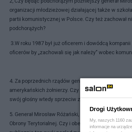
2, Czy będąc podchorążym późniejszy generał Miro
organizacji młodzieżowej działającej także w szkoł
partii komunistycznej w Polsce. Czy też zachował 
podchorążych?
3.W roku 1987 był już oficerem i dowódcą kompanii
oficerów by „zachowali się jak należy” wobec komu
4. Za poprzednich rządów generał M. Różański sprzec
amerykańskich żołnierzy. Czy w dalszym ciągu tak uw
swój głośny wtedy sprzeciw za niewłaściwy?
Drogi Użytkow
5. Generał Mirosław Różański, mówiąc łagodnie, k
My, naszych 1160 zau
Obrony Terytorialnej. Czy i obecnie uważa utworzenie
informacje na urządze