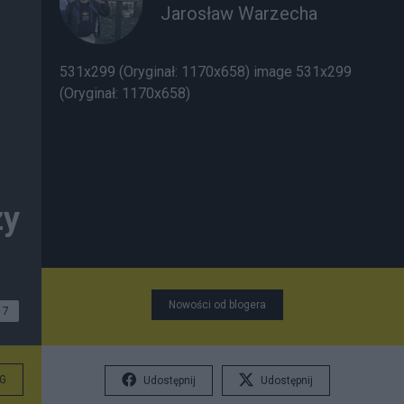
Jarosław Warzecha
531x299 (Oryginał: 1170x658) image 531x299
(Oryginał: 1170x658)
zy
Nowości od blogera
7
G
Udostępnij
Udostępnij