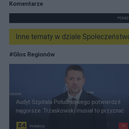
Komentarze
POKAŻ
Inne tematy w dziale
Społeczeństw
#
Głos Regionów
Audyt Szpitala Południowego potwierdził
najgorsze. Trzaskowski musiał to przyznać
Redakcja
79