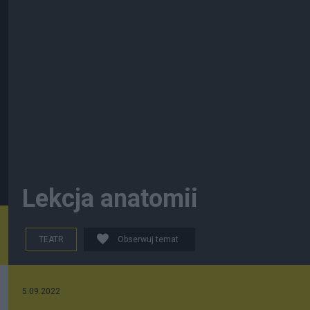
Lekcja anatomii
TEATR
Obserwuj temat
5.09.2022