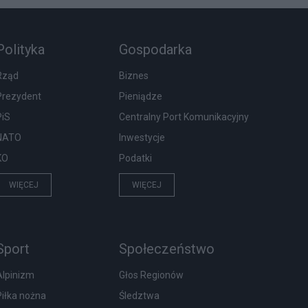
Polityka
Gospodarka
Rząd
Biznes
Prezydent
Pieniądze
PiS
Centralny Port Komunikacyjny
NATO
Inwestycje
KO
Podatki
WIĘCEJ
WIĘCEJ
Sport
Społeczeństwo
Alpinizm
Głos Regionów
Piłka nożna
Śledztwa