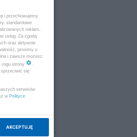
ęp i przechowujemy
ory, standardowe
alizowanych reklam,
ie usług. Za zgodą
ych oraz aktywnie
watność, prosimy o
wolna i zawsze możesz
m rogu strony
.
sprzeciwić się
 naszych serwisów
esz w
Polityce
AKCEPTUJĘ