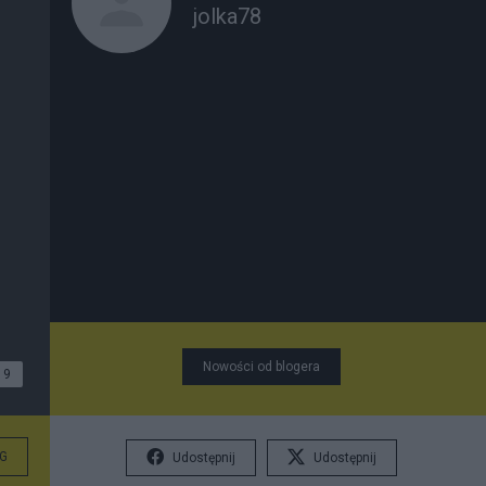
jolka78
Nowości od blogera
9
G
Udostępnij
Udostępnij