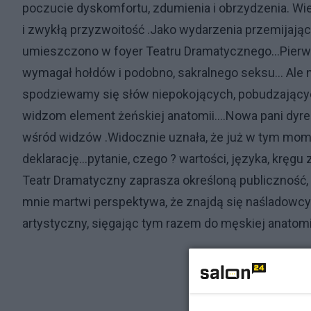
poczucie dyskomfortu, zdumienia i obrzydzenia. Wiem,
i zwykłą przyzwoitość .Jako wydarzenia przemijające,
umieszczono w foyer Teatru Dramatycznego...Pierws
wymagał hołdów i podobno, sakralnego seksu... Ale ni
spodziewamy się słów niepokojących, pobudzający
widzom element żeńskiej anatomii....Nowa pani dyre
wśród widzów .Widocznie uznała, że już w tym mom
deklarację...pytanie, czego ? wartości, języka, kręg
Teatr Dramatyczny zaprasza określoną publiczność, 
mnie martwi perspektywa, że znajdą się naśladowcy t
artystyczny, sięgając tym razem do męskiej anatomii