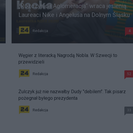
„Rozczytana Aglomeracja” wraca jesienią.
Laureaci Nike i Angelusa na Dolnym Śląsku
Redakcja
4
Węgier z literacką Nagrodą Nobla. W Szwecji to
przewidzieli
Redakcja
52
Żulczyk już nie nazwałby Dudy "debilem". Tak pisarz
pożegnał byłego prezydenta
Redakcja
33