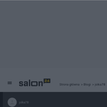
Strona główna
Blogi
jolka78
jolka78