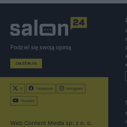
Podziel się swoją opinią
ZAŁÓŻ BLOG
X
Facebook
Instagram
Youtube
Web Content Media sp. z o. o.