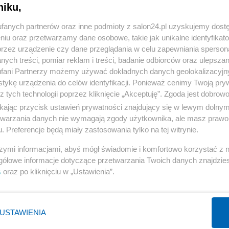
niku,
komentuj
9
Obserwuj notkę
fanych partnerów oraz inne podmioty z salon24.pl uzyskujemy dost
niu oraz przetwarzamy dane osobowe, takie jak unikalne identyfikat
przez urządzenie czy dane przeglądania w celu zapewniania sperson
ych treści, pomiar reklam i treści, badanie odbiorców oraz ulepszan
Kultura
fani Partnerzy możemy używać dokładnych danych geolokalizacyjn
tykę urządzenia do celów identyfikacji. Ponieważ cenimy Twoją pry
Pan Tadeusz na deskach Teatru Słowackiego.
z tych technologii poprzez kliknięcie „Akceptuję”. Zgoda jest dobro
Zakonnica miażdży adaptację Klemma
ikając przycisk ustawień prywatności znajdujący się w lewym dolny
etwarzania danych nie wymagają zgody użytkownika, ale masz prawo 
Redakcja
. Preferencje będą miały zastosowania tylko na tej witrynie.
szymi informacjami, abyś mógł świadomie i komfortowo korzystać z
gółowe informacje dotyczące przetwarzania Twoich danych znajdzi
s
oraz po kliknięciu w „Ustawienia”.
Kultura
Słynny aktor zabrał głos w sprawie KPO. Jego teatr
załapał się na dotację
USTAWIENIA