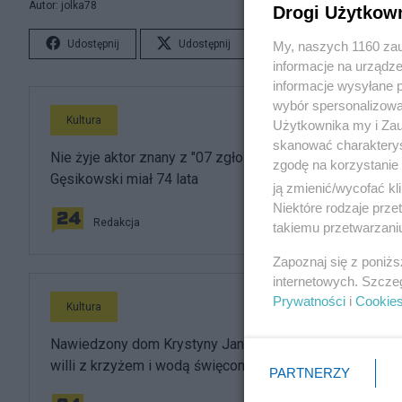
Autor: jolka78
Drogi Użytkow
Udostępnij
Udostępnij
Lubię to!
S
My, naszych 1160 zau
informacje na urządze
informacje wysyłane 
wybór spersonalizowan
Kultura
Użytkownika my i Zau
skanować charakterys
Nie żyje aktor znany z "07 zgłoś się". Henryk
zgodę na korzystanie 
Gęsikowski miał 74 lata
ją zmienić/wycofać kl
Niektóre rodzaje prz
Redakcja
takiemu przetwarzaniu
Zapoznaj się z poniż
internetowych. Szcze
Prywatności
i
Cookie
Kultura
Nawiedzony dom Krystyny Jandy. Artystka biegała po
willi z krzyżem i wodą święconą
PARTNERZY