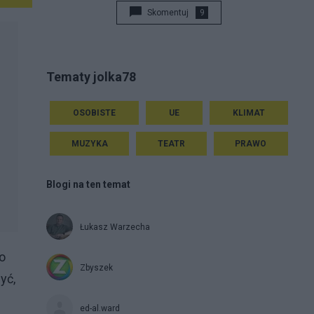
Skomentuj
9
Tematy jolka78
OSOBISTE
UE
KLIMAT
MUZYKA
TEATR
PRAWO
Blogi na ten temat
Łukasz Warzecha
o
Zbyszek
yć,
ed-al.ward