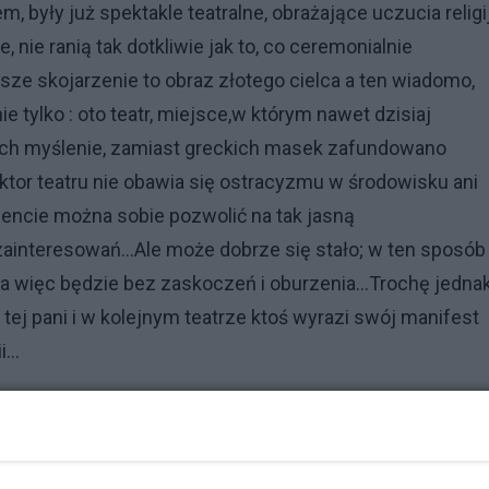
 były już spektakle teatralne, obrażające uczucia religi
 nie ranią tak dotkliwie jak to, co ceremonialnie
ze skojarzenie to obraz złotego cielca a ten wiadomo,
e tylko : oto teatr, miejsce,w którym nawet dzisiaj
ch myślenie, zamiast greckich masek zafundowano
ktor teatru nie obawia się ostracyzmu w środowisku ani
encie można sobie pozwolić na tak jasną
u zainteresowań...Ale może dobrze się stało; w ten sposób
a więc będzie bez zaskoczeń i oburzenia...Trochę jedna
ej pani i w kolejnym teatrze ktoś wyrazi swój manifest
...