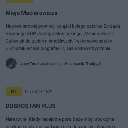
Misje Macierewicza
Na premierowej promocji książki byłego członka Zarządu
Głównego SDP Jerzego Kłosińskiego „Macierewicz –
Człowiek do zadań niemożliwych, “reklamowanej jako
„<<niezakłamana biografia>>”, salka Stowarzyszenia...
Jerzy Terpiłowski
na blogu
Miesięcznik "Tradycja"
PIS
17.09.2019, 16:01
DOBROSTAN PLUS
Nareszcie! Kiedy nadejdzie pora, będę mógł spokojnie
zamknąć oczy, nie martwiąc się o los moich i Waszych