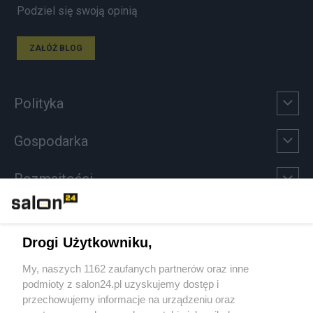
Podziel się swoją opinią
ZAŁÓŻ BLOG
Polityka
Gospodarka
Rozmaitości
Technologie
Drogi Użytkowniku,
Sport
My, naszych 1162 zaufanych partnerów oraz inne
podmioty z salon24.pl uzyskujemy dostęp i
Społeczeństwo
przechowujemy informacje na urządzeniu oraz