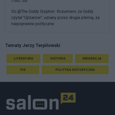
w
Moc Jedi
Do @The Giddy Gryphon Rozumiem, że Giddy
czytał "Ujrzanów", uznany przez drugie plemię, za
niepoprawne polityczne
Tematy Jerzy Terpiłowski
LITERATURA
HISTORIA
EMIGRACJA
PIS
POLITYKA HISTORYCZNA