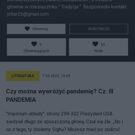
głównie w miesięczniku " Tradycja ". Bezpośredni kontakt:
jotter26@gmail.com
Obserwuj
WIADOMOŚĆ
0
33
Obserwujących
Notki
LITERATURA
7.03.2020, 19:09
Czy można wywróżyć pandemię? Cz. III
PANDEMIA
"Imperium obłudy": strony 299-302 Prezydent USA
siedział długo ze spuszczoną głową. Czuł się źle. ,,No i
co z tego, ty cholerny Sighu? Możesz mieć po stokroć