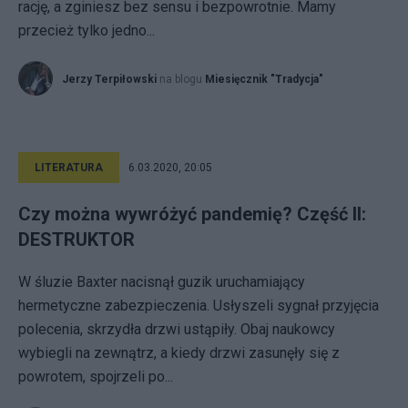
rację, a zginiesz bez sensu i bezpowrotnie. Mamy
przecież tylko jedno...
Jerzy Terpiłowski
na blogu
Miesięcznik "Tradycja"
LITERATURA
6.03.2020, 20:05
Czy można wywróżyć pandemię? Część II:
DESTRUKTOR
W śluzie Baxter nacisnął guzik uruchamiający
hermetyczne zabezpieczenia. Usłyszeli sygnał przyjęcia
polecenia, skrzydła drzwi ustąpiły. Obaj naukowcy
wybiegli na zewnątrz, a kiedy drzwi zasunęły się z
powrotem, spojrzeli po...