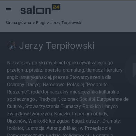
Strona główna
Blogi
Jerzy Terpiłowski
Jerzy Terpiłowski
Niezależny polski myśliciel epoki cywilizacyjnego
przełomu, pisarz, eseista, dramaturg, tłumacz literatury
anglo-amerykańskiej, prezes Stowarzyszenia dla
Ochrony Tradycji Narodowej Polskiej “Pospolite
Ruszenie”, redaktor naczelny miesięcznika kulturalno-
społecznego „ Tradycja ”, członek Société Européenne de
Culture , Stowarzyszenia Tłumaczy Polskich i innych
związków twórczych. Książki: Imperium obłudy,
Ujrzanów, Wielkość lub zguba, Bagaż duszy . Dramaty:
Izolator, Lustracja. Autor publikacji w Przeglądzie
Demokratycznym, Ładzie, Solidarności , a ostatnio