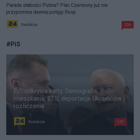
Parada słabości Putina? Plac Czerwony już nie
przypomina dawnej potęgi Rosji
Redakcja
206
#
PiS
PiS odkrywa karty. Demografia,
mieszkania, ETS, deportacje Ukraińców i
rozliczenia
Redakcja
197