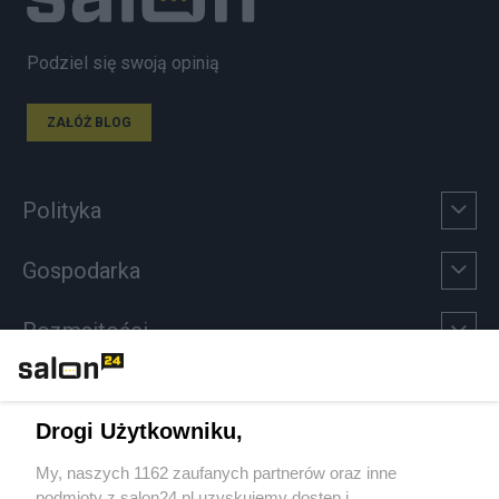
Podziel się swoją opinią
ZAŁÓŻ BLOG
Polityka
Gospodarka
Rozmaitości
Technologie
Drogi Użytkowniku,
Sport
My, naszych 1162 zaufanych partnerów oraz inne
podmioty z salon24.pl uzyskujemy dostęp i