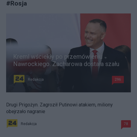
#
Rosja
Kreml wściekły po przemówieniu
Nawrockiego. Zacharowa dostała szału
Redakcja
296
Drugi Prigożyn. Zagroził Putinowi atakiem, miliony
obejrzało nagranie
Redakcja
78