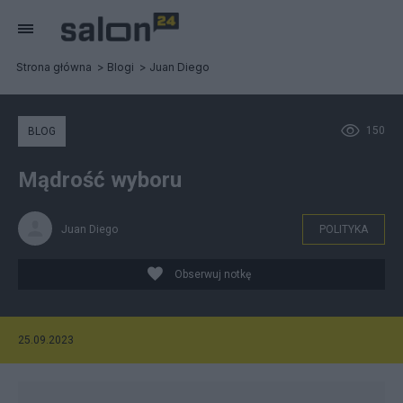
Strona główna
Blogi
Juan Diego
150
BLOG
Mądrość wyboru
Juan Diego
POLITYKA
Obserwuj notkę
25.09.2023