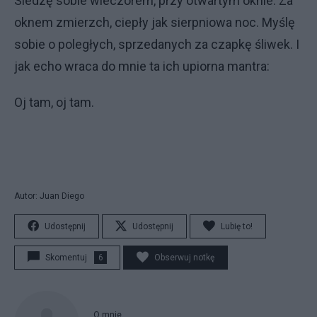
Siedzę sobie wieczorem, przy otwartym oknie. Za
oknem zmierzch, ciepły jak sierpniowa noc. Myślę
sobie o poległych, sprzedanych za czapkę śliwek. I
jak echo wraca do mnie ta ich upiorna mantra:
Oj tam, oj tam.
Autor: Juan Diego
Udostępnij
Udostępnij
Lubię to!
Skomentuj
6
Obserwuj notkę
O mnie