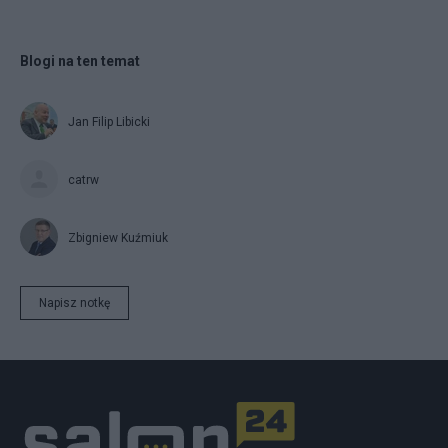
Blogi na ten temat
Jan Filip Libicki
catrw
Zbigniew Kuźmiuk
Napisz notkę