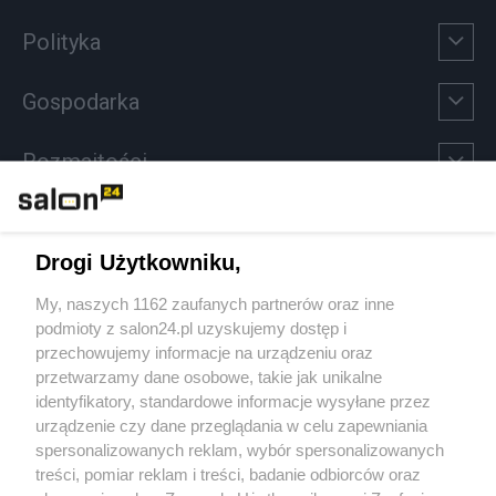
Polityka
Gospodarka
Rozmaitości
Technologie
Drogi Użytkowniku,
Sport
My, naszych 1162 zaufanych partnerów oraz inne
podmioty z salon24.pl uzyskujemy dostęp i
Społeczeństwo
przechowujemy informacje na urządzeniu oraz
przetwarzamy dane osobowe, takie jak unikalne
Kultura
identyfikatory, standardowe informacje wysyłane przez
urządzenie czy dane przeglądania w celu zapewniania
spersonalizowanych reklam, wybór spersonalizowanych
treści, pomiar reklam i treści, badanie odbiorców oraz