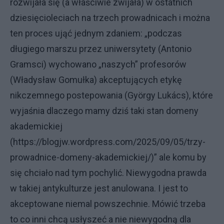
rozwijała się (a właściwie zwijała) w ostatnich
dziesięcioleciach na trzech prowadnicach i można
ten proces ująć jednym zdaniem: „podczas
długiego marszu przez uniwersytety (Antonio
Gramsci) wychowano „naszych” profesorów
(Władysław Gomułka) akceptujących etykę
nikczemnego postepowania (György Lukács), które
wyjaśnia dlaczego mamy dziś taki stan domeny
akademickiej
(https://blogjw.wordpress.com/2025/09/05/trzy-
prowadnice-domeny-akademickiej/)” ale komu by
się chciało nad tym pochylić. Niewygodna prawda
w takiej antykulturze jest anulowana. I jest to
akceptowane niemal powszechnie. Mówić trzeba
to co inni chcą usłyszeć a nie niewygodną dla