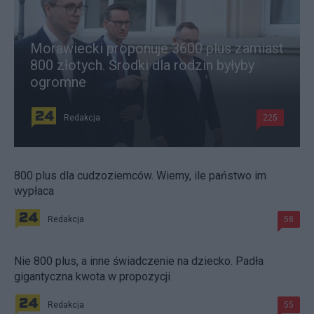
Morawiecki proponuje 3600 plus zamiast
800 złotych. Środki dla rodzin byłyby
ogromne
Redakcja
225
800 plus dla cudzoziemców. Wiemy, ile państwo im
wypłaca
Redakcja
58
Nie 800 plus, a inne świadczenie na dziecko. Padła
gigantyczna kwota w propozycji
Redakcja
55