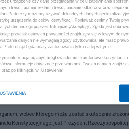
przez urządzenie czy dane przeglądania w celu zapewniania sperson
ych treści, pomiar reklam i treści, badanie odbiorców oraz ulepszan
fani Partnerzy możemy używać dokładnych danych geolokalizacyjn
tykę urządzenia do celów identyfikacji. Ponieważ cenimy Twoją pry
ust. 1 ustawy z dnia 30 listopada 2016 r. o statusie
z tych technologii poprzez kliknięcie „Akceptuję”. Zgoda jest dobro
dnienia wyroku Trybunału Konstytucyjnego z dnia 3 gru
ikając przycisk ustawień prywatności znajdujący się w lewym dolny
etwarzania danych nie wymagają zgody użytkownika, ale masz prawo 
. Preferencje będą miały zastosowania tylko na tej witrynie.
 statusie sędziów Trybunału Konstytucyjnego stanowi:
szymi informacjami, abyś mógł świadomie i komfortowo korzystać z
 składa wobec Prezydenta Rzeczypospolitej Polskiej
gółowe informacje dotyczące przetwarzania Twoich danych znajdzi
s
oraz po kliknięciu w „Ustawienia”.
ście przy wykonywaniu powierzonych mi obowiązków
e Narodowi, stać na straży Konstytucji, a powierzone 
tarannością”. Ślubowanie może być złożone z dodaniem
USTAWIENIA
 organem, wobec którego może zostać skutecznie złożon
nału Konstytucyjnego, jest Prezydent Rzeczypospolitej