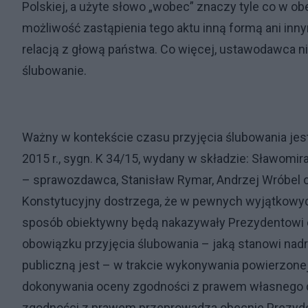
Polskiej, a użyte słowo „wobec” znaczy tyle co w ob
możliwość zastąpienia tego aktu inną formą ani in
relacją z głową państwa. Co więcej, ustawodawca ni
ślubowanie.
Ważny w kontekście czasu przyjęcia ślubowania jest
2015 r., sygn. K 34/15, wydany w składzie: Sławom
– sprawozdawca, Stanisław Rymar, Andrzej Wróbel 
Konstytucyjny dostrzega, że w pewnych wyjątkowych
sposób obiektywny będą nakazywały Prezydentowi c
obowiązku przyjęcia ślubowania – jaką stanowi nad
publiczną jest – w trakcie wykonywania powierzon
dokonywania oceny zgodności z prawem własnego dz
zgodności z prawem przeprowadza obecnie Prezyde