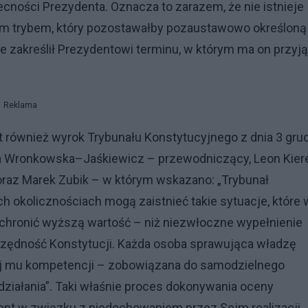
ecności Prezydenta. Oznacza to zarazem, że nie istnieje
nym trybem, który pozostawałby pozaustawowo określoną
e zakreślił Prezydentowi terminu, w którym ma on przyj
Reklama
 również wyrok Trybunału Konstytucyjnego z dnia 3 gru
ira Wronkowska–Jaśkiewicz – przewodniczący, Leon Kier
oraz Marek Zubik – w którym wskazano: „Trybunał
 okolicznościach mogą zaistnieć takie sytuacje, które 
hronić wyższą wartość – niż niezwłoczne wypełnienie
rzędność Konstytucji. Każda osoba sprawująca władzę
ej mu kompetencji – zobowiązana do samodzielnego
iałania”. Taki właśnie proces dokonywania oceny
nt w związku z niedochowaniem przez Sejm realizacji