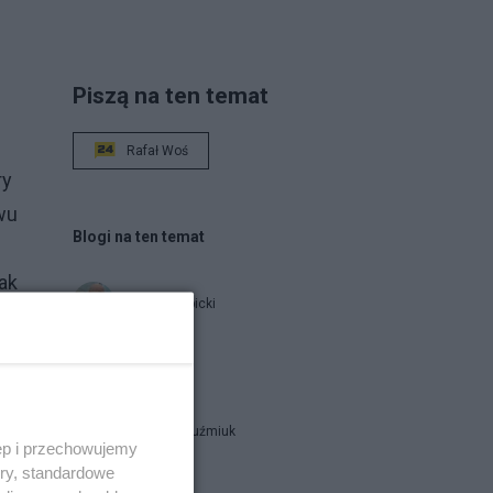
Piszą na ten temat
Rafał Woś
ry
wu
Blogi na ten temat
ak
Jan Filip Libicki
nie
kim
catrw
Zbigniew Kuźmiuk
ęp i przechowujemy
ory, standardowe