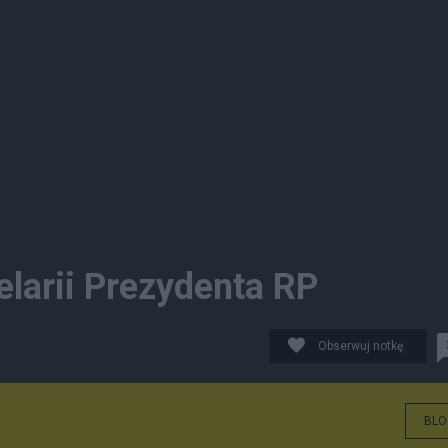
larii Prezydenta RP
Obserwuj notkę
BLO