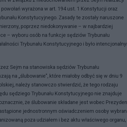
 powołań wyrażona w art. 194 ust. 1 Konstytucji oraz
ybunału Konstytucyjnego. Zasady te zostały naruszone
erzony, poprzez niedokonywanie – w najbardziej
iące – wyboru osób na funkcje sędziów Trybunału
ałalności Trybunału Konstytucyjnego i było intencjonaln
rzez Sejm na stanowiska sędziów Trybunału
ają na „ślubowanie”, które miałoby odbyć się w dniu 9
lskiej, należy stanowczo stwierdzić, że tego rodzaju
zędu sędziego Trybunału Konstytucyjnego nie znajduje
znacznie, że ślubowanie składane jest wobec Prezyden
 zastąpione jednostronnym oświadczeniem osoby wybran
ganizowaną poza udziałem i bez aktu właściwego organu,