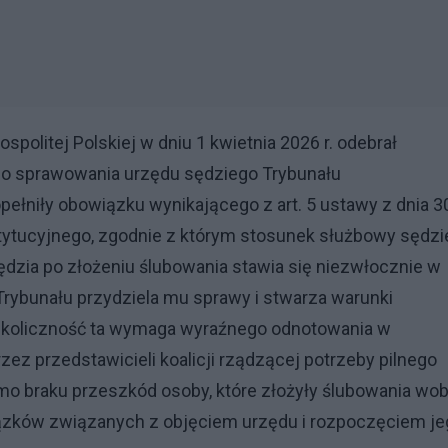
politej Polskiej w dniu 1 kwietnia 2026 r. odebrał
o sprawowania urzędu sędziego Trybunału
pełniły obowiązku wynikającego z art. 5 ustawy z dnia 3
stytucyjnego, zgodnie z którym stosunek służbowy sędz
sędzia po złożeniu ślubowania stawia się niezwłocznie w
Trybunału przydziela mu sprawy i stwarza warunki
Okoliczność ta wymaga wyraźnego odnotowania w
ez przedstawicieli koalicji rządzącej potrzeby pilnego
mo braku przeszkód osoby, które złożyły ślubowania wo
iązków związanych z objęciem urzędu i rozpoczęciem je