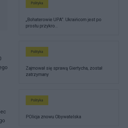
Polityka
„Bohaterowie UPA”. Ukraińcom jest po
prostu przykro…
Polityka
0
iego
Zajmował się sprawą Giertycha, został
zatrzymany
Polityka
bec
POlicja znowu Obywatelska
go