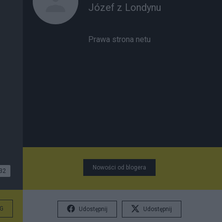
Józef z Londynu
Prawa strona netu
Nowości od blogera
32
G
Udostępnij
Udostępnij