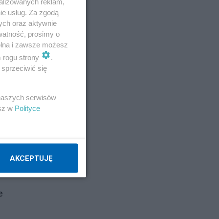
alizowanych reklam,
Napisz notkę
ie usług. Za zgodą
ych oraz aktywnie
watność, prosimy o
wolna i zawsze możesz
dnia
m rogu strony
.
sprzeciwić się
 naszych serwisów
esz w
Polityce
mi
AKCEPTUJĘ
e