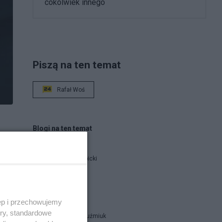
cokolwiek innego
Piszą na ten temat
Rafał Woś
Blogi na ten temat
Jan Filip Libicki
h
catrw
ęp i przechowujemy
ory, standardowe
Zbigniew Kuźmiuk