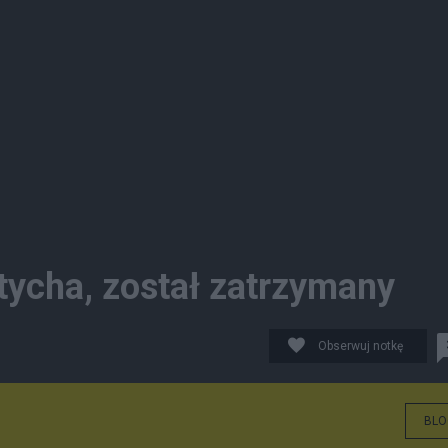
tycha, został zatrzymany
Obserwuj notkę
BLO