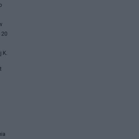
o
w
 20
j K.
t
nia