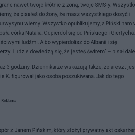
rane nawet twoje kłótnie z żoną, twoje SMS-y. Wszystk
iemy, że pisałeś do żony, że masz wszystkiego dosyć i
urwysynu wiemy. Wszystko opublikujemy, a Piński nam 
 córka Natalia. Odpierdol się od Pińskiego i Giertycha.
łaściwymi ludźmi. Albo wypierdolisz do Albanii i się
erzy. Ludzie dowiedzą się, że jesteś świrem" – pisał dale
i aż 3 godziny. Dziennikarze wskazują także, że areszt jes
ie K. figurował jako osoba poszukiwana. Jak do tego
Reklama
spór z Janem Pińskim, który złożył prywatny akt oskarże