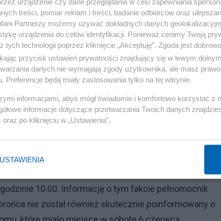
przez urządzenie czy dane przeglądania w celu zapewniania sperson
rą prowadził wobec posła Koalicji Obywatelskiej Romana
ych treści, pomiar reklam i treści, badanie odbiorców oraz ulepszan
ełnione wobec spółki Polnord i krytykował umorzenie
fani Partnerzy możemy używać dokładnych danych geolokalizacyjn
tykę urządzenia do celów identyfikacji. Ponieważ cenimy Twoją pry
z tych technologii poprzez kliknięcie „Akceptuję”. Zgoda jest dobro
ikając przycisk ustawień prywatności znajdujący się w lewym dolny
owanie tymczasowego aresztowania. We wtorek sąd w
etwarzania danych nie wymagają zgody użytkownika, ale masz prawo 
zy.
. Preferencje będą miały zastosowania tylko na tej witrynie.
szymi informacjami, abyś mógł świadomie i komfortowo korzystać z
Reklama
gółowe informacje dotyczące przetwarzania Twoich danych znajdzi
s
oraz po kliknięciu w „Ustawienia”.
 się wątpliwości. Obrońca dziennikarza miał mieć utrudni
USTAWIENIA
.
godzinie 10.00. Informację o tym fakcie pełnomocnik
Obrońca nie został również skutecznie poinformowany o
domu, które miało miejsce w sobotę 6 czerwca.