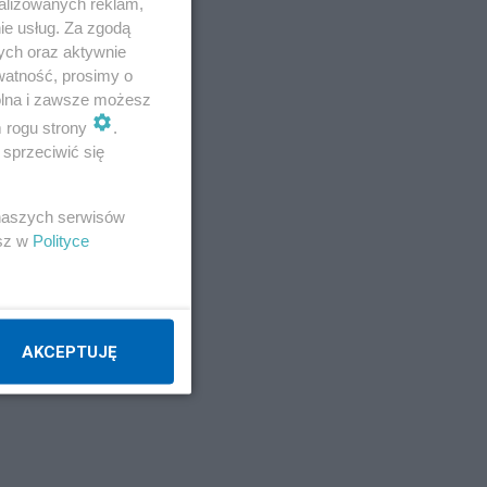
alizowanych reklam,
ie usług. Za zgodą
ych oraz aktywnie
Napisz notkę
watność, prosimy o
wolna i zawsze możesz
m rogu strony
.
sprzeciwić się
 naszych serwisów
esz w
Polityce
ony
AKCEPTUJĘ