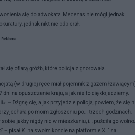
zwonienia się do adwokata. Mecenas nie mógł jednak
kuratury, jednak nikt nie odbierał.
Reklama
 się ofiarą gróźb, które policja zignorowała.
cjatą (w drugiej ręce miał pojemnik z gazem łzawiącym)
dni na opuszczenie kraju, a jak nie to cię dojedziemy.
». – Dźgnę cię, a jak przyjedzie policja, powiem, że się n
a przyjechała po moim zgłoszeniu po... trzech godzinach.
ł sobie jakby nigdy nic w mieszkaniu, i... puściła go wolno
o" – pisał K. na swoim koncie na platformie X. " na