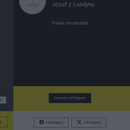
Józef z Londynu
Prawa strona netu
Nowości od blogera
31
G
Udostępnij
Udostępnij