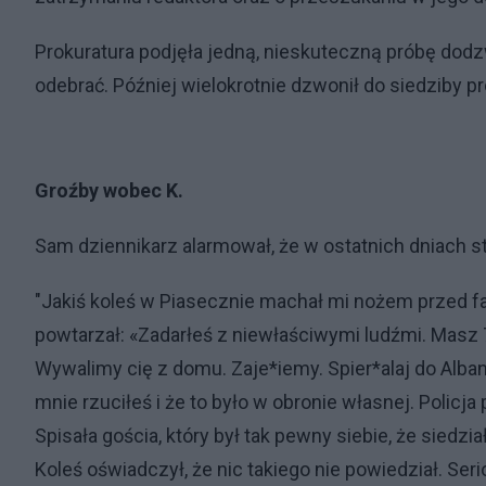
Prokuratura podjęła jedną, nieskuteczną próbę dod
odebrać. Później wielokrotnie dzwonił do siedziby pro
Groźby wobec K.
Sam dziennikarz alarmował, że w ostatnich dniach stał
"Jakiś koleś w Piasecznie machał mi nożem przed fa
powtarzał: «Zadarłeś z niewłaściwymi ludźmi. Masz 7 
Wywalimy cię z domu. Zaje*iemy. Spier*alaj do Albanii
mnie rzuciłeś i że to było w obronie własnej. Policj
Spisała gościa, który był tak pewny siebie, że siedzia
Koleś oświadczył, że nic takiego nie powiedział. Seri