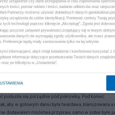
przez urządzenie czy dane przeglądania w celu zapewniania sperson
ych treści, pomiar reklam i treści, badanie odbiorców oraz ulepszan
Reklama
fani Partnerzy możemy używać dokładnych danych geolokalizacyjn
tykę urządzenia do celów identyfikacji. Ponieważ cenimy Twoją pry
 kawałek świeżego imbiru, taki mniej-więcej kciukowiec.
z tych technologii poprzez kliknięcie „Akceptuję”. Zgoda jest dobro
kości.
ikając przycisk ustawień prywatności znajdujący się w lewym dolny
etwarzania danych nie wymagają zgody użytkownika, ale masz prawo 
. Preferencje będą miały zastosowania tylko na tej witrynie.
m, NIE Tao-Tao!), bazylią, estragonem, majerankiem,
szymi informacjami, abyś mógł świadomie i komfortowo korzystać z
gółowe informacje dotyczące przetwarzania Twoich danych znajdzi
s
oraz po kliknięciu w „Ustawienia”.
ze Szwecją - jadłem to i owo w tamtejszych barach i na
o się z resztek - ryby pieczonej w piekarniku poprzednieg
snkiem i estragonem - i jakiegoś starego ryżu na risotto. 
USTAWIENIA
em białym do odparowania, zalałem wrzątkiem. W to
ść podusiła się porządnie pod pokrywką. Pod koniec
ak, aby w gotowym daniu była twardawa, blanszowana a 
 nie dodawałem mnóstwa przypraw, samo w sobie było j