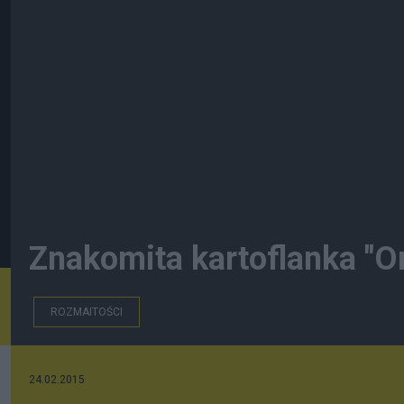
Znakomita kartoflanka "Or
ROZMAITOŚCI
24.02.2015