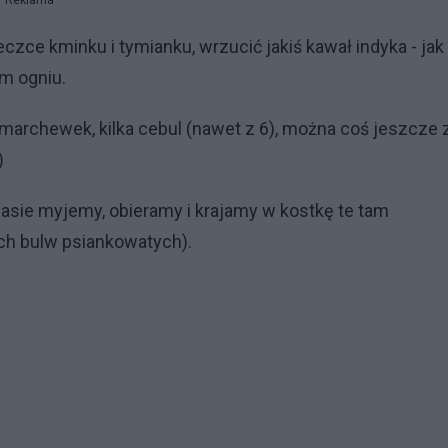
Reklama
eczce kminku i tymianku, wrzucić jakiś kawał indyka - jak
m ogniu.
a marchewek, kilka cebul (nawet z 6), można coś jeszcze 
)
asie myjemy, obieramy i krajamy w kostkę te tam
ch bulw psiankowatych).