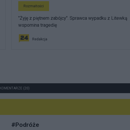
Rozmaitości
"Żyję z piętnem zabójcy". Sprawca wypadku z Litewką
wspomina tragedię
Redakcja
KOMENTARZE (20)
#
Podróże