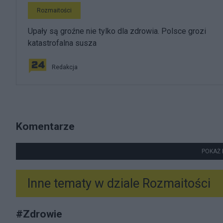
Rozmaitości
Upały są groźne nie tylko dla zdrowia. Polsce grozi
katastrofalna susza
Redakcja
Komentarze
POKAŻ 
Inne tematy w dziale
Rozmaitości
#
Zdrowie