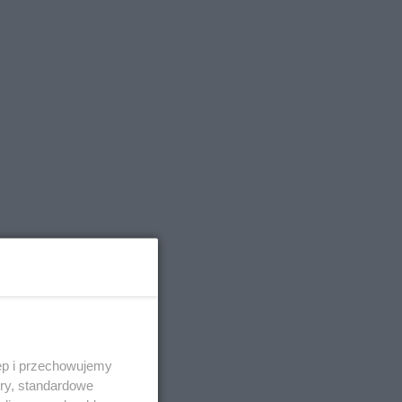
i
ęp i przechowujemy
ory, standardowe