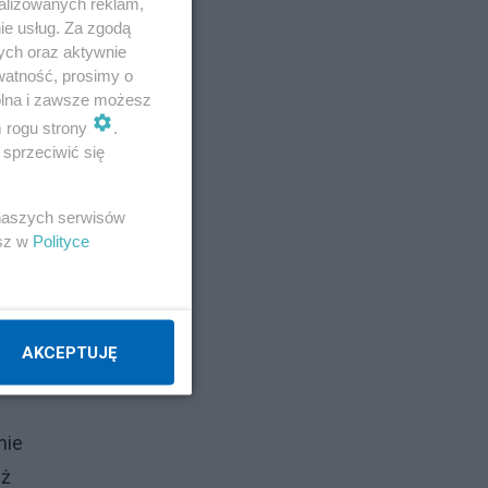
alizowanych reklam,
ie usług. Za zgodą
ych oraz aktywnie
watność, prosimy o
wolna i zawsze możesz
m rogu strony
.
sprzeciwić się
 naszych serwisów
esz w
Polityce
o
Ryż
AKCEPTUJĘ
nie
uż