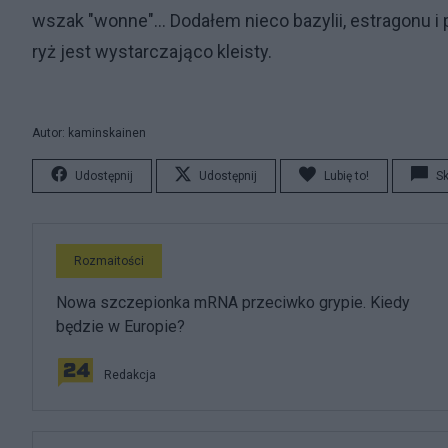
wszak "wonne"... Dodałem nieco bazylii, estragonu i 
ryż jest wystarczająco kleisty.
Autor: kaminskainen
Udostępnij
Udostępnij
Lubię to!
S
Rozmaitości
Nowa szczepionka mRNA przeciwko grypie. Kiedy
będzie w Europie?
Redakcja