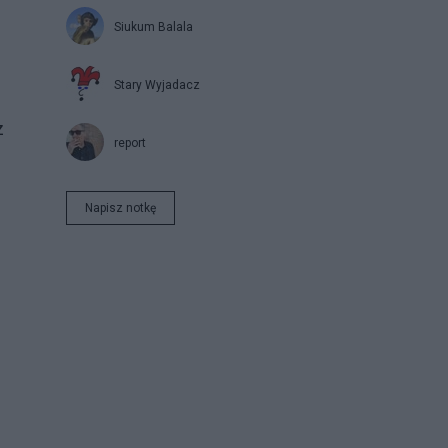
Siukum Balala
Stary Wyjadacz
z
report
Napisz notkę