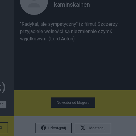
kaminskainen
"Radykał, ale sympatyczny" (z filmu) Szczerzy
przyjaciele wolności są niezmiennie czymś
wyjątkowym. (Lord Acton)
:)
Nowości od blogera
20
G
Udostępnij
Udostępnij