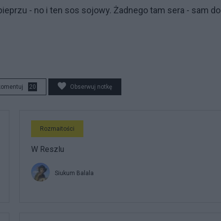
pieprzu - no i ten sos sojowy. Żadnego tam sera - sam do
komentuj
20
Obserwuj notkę
Rozmaitości
W Reszlu
Siukum Balala