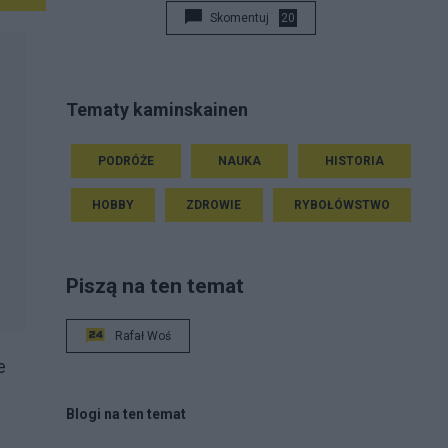
Skomentuj
20
Tematy kaminskainen
PODRÓŻE
NAUKA
HISTORIA
HOBBY
ZDROWIE
RYBOŁÓWSTWO
Piszą na ten temat
Rafał Woś
e
Blogi na ten temat