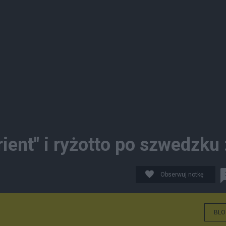
ient" i ryżotto po szwedzku 
Obserwuj notkę
BLO