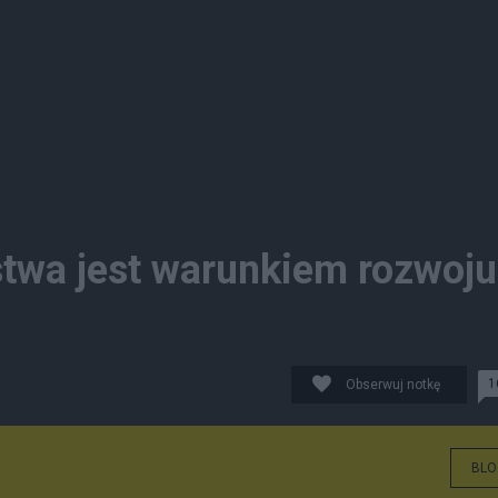
stwa jest warunkiem rozwoju
1
Obserwuj notkę
BLO