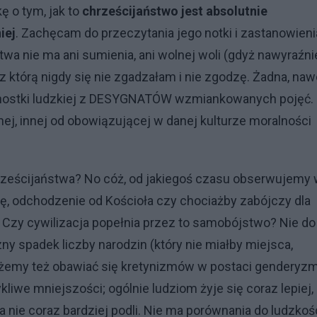
ę o tym, jak to
chrześcijaństwo jest absolutnie
iej
. Zachęcam do przeczytania jego notki i zastanowieni
twa nie ma ani sumienia, ani wolnej woli (gdyż nawyraźni
 z którą nigdy się nie zgadzałam i nie zgodzę. Żadna, naw
jednostki ludzkiej z DESYGNATÓW wzmiankowanych pojęć.
ej, innej od obowiązującej w danej kulturze moralności
hrześcijaństwa? No cóż, od jakiegoś czasu obserwujemy
 odchodzenie od Kościoła czy chociażby zabójczy dla
”. Czy cywilizacja popełnia przez to samobójstwo? Nie do
padek liczby narodzin (który nie miałby miejsca,
żemy też obawiać się kretynizmów w postaci genderyzm
liwe mniejszości; ogólnie ludziom żyje się coraz lepiej,
 a nie coraz bardziej podli. Nie ma porównania do ludzkoś