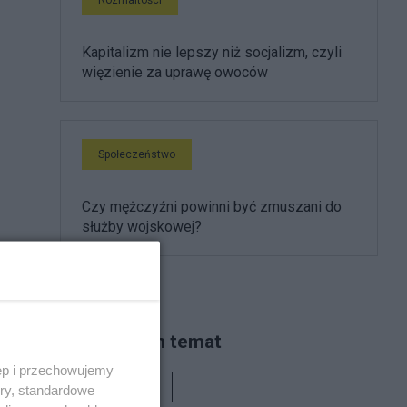
Kapitalizm nie lepszy niż socjalizm, czyli
więzienie za uprawę owoców
Społeczeństwo
Czy mężczyźni powinni być zmuszani do
służby wojskowej?
Piszą na ten temat
ęp i przechowujemy
Rafał Woś
ory, standardowe