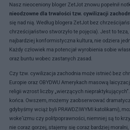
Nasz nieoceniony bloger ZetJot znowu popełnił notk
nieodzowne dla trwałości tzw. cywilizacji zachodn
się nad nią. Według blogera ZetJot bez chrześcijańs
chrześcijaństwo stworzyło te pojęcia). Jest to teza,
najbardziej konformistyczna kultura, nie odziera 
Każdy człowiek ma potencjał wyrobienia sobie własn
oraz buntu wobec zastanych zasad.
Czy tzw. cywilizacja zachodnia może istnieć bez c
Europie oraz OBYDWU Amerykach masową laicyzację,
religii wzrost liczby „wierzących niepraktykujących
końca. Owszem, możemy zaobserwować dramatyczny s
gdybyśmy wciąż byli PRAWDZIWYMI katolikami), mo
woke'izmu czy politpoprawności, niemniej są to krzyk
nie coraz gorzej, stajemy się coraz bardziej moralni,