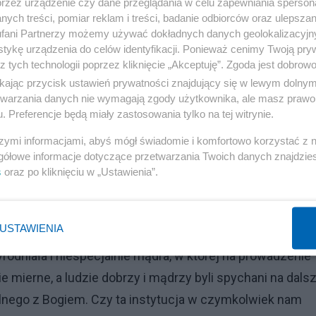
przez urządzenie czy dane przeglądania w celu zapewniania sperson
ych treści, pomiar reklam i treści, badanie odbiorców oraz ulepszan
fani Partnerzy możemy używać dokładnych danych geolokalizacyjn
tykę urządzenia do celów identyfikacji. Ponieważ cenimy Twoją pry
z tych technologii poprzez kliknięcie „Akceptuję”. Zgoda jest dobro
ikając przycisk ustawień prywatności znajdujący się w lewym dolny
etwarzania danych nie wymagają zgody użytkownika, ale masz prawo 
erzyć jego wpływem na kulturę, cywilizację, ludzkość?
. Preferencje będą miały zastosowania tylko na tej witrynie.
rozwój, lecz prowadzenie JEDNOSTKI do zbawienia
szymi informacjami, abyś mógł świadomie i komfortowo korzystać z
e (tylko) chrześcijaństwo prowadzi Boga, to po co je
gółowe informacje dotyczące przetwarzania Twoich danych znajdzi
s
oraz po kliknięciu w „Ustawienia”.
ę i suwerenne sumienie. Dlaczego ktokolwiek miałby by
nych przez Kościół nie wiązałoby się z błogą
USTAWIENIA
yrodniała i niespecjalnie mądra, w której na prowadzenie
ie mierne, a ludzie dobrzy i mądrzy byli spychani na dals
ólnego z Bogiem. Czy ta instytucja w czymkolwiek nam