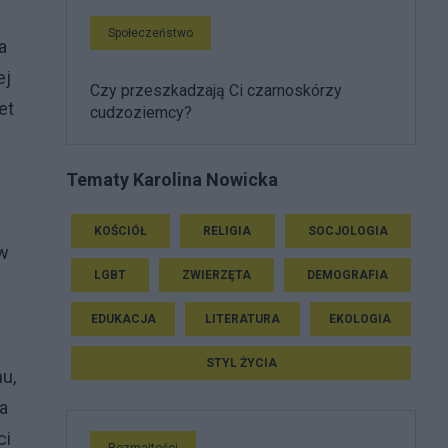
Społeczeństwo
a
ej
Czy przeszkadzają Ci czarnoskórzy
et
cudzoziemcy?
Tematy Karolina Nowicka
KOŚCIÓŁ
RELIGIA
SOCJOLOGIA
 w
LGBT
ZWIERZĘTA
DEMOGRAFIA
EDUKACJA
LITERATURA
EKOLOGIA
STYL ŻYCIA
u,
 a
ci
Rozmaitości