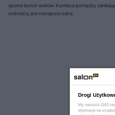
sprzed dwóch wieków. Korelacja pomiędzy zanikającą
wolnością jest niezaprzeczalna.
Drogi Użytkow
My, naszych 1162 zau
informacje na urządze