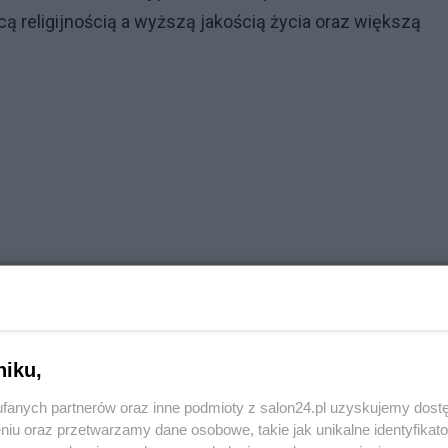
 religijnością a wyższą jakością życia oraz większą
niku,
fanych partnerów oraz inne podmioty z salon24.pl uzyskujemy dost
niu oraz przetwarzamy dane osobowe, takie jak unikalne identyfikat