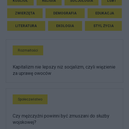
KOŚCIÓŁ
RELIGIA
SOCJOLOGIA
LGBT
ZWIERZĘTA
DEMOGRAFIA
EDUKACJA
LITERATURA
EKOLOGIA
STYL ŻYCIA
Rozmaitości
Kapitalizm nie lepszy niż socjalizm, czyli więzienie
za uprawę owoców
Społeczeństwo
Czy mężczyźni powinni być zmuszani do służby
wojskowej?