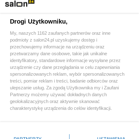
Technologie
Drogi Użytkowniku,
Sport
My, naszych 1162 zaufanych partnerów oraz inne
podmioty z salon24.pl uzyskujemy dostęp i
Społeczeństwo
przechowujemy informacje na urządzeniu oraz
przetwarzamy dane osobowe, takie jak unikalne
Kultura
identyfikatory, standardowe informacje wysyłane przez
urządzenie czy dane przeglądania w celu zapewniania
spersonalizowanych reklam, wybór spersonalizowanych
treści, pomiar reklam i treści, badanie odbiorców oraz
ulepszanie usług. Za zgodą Użytkownika my i Zaufani
X
Facebook
Instagram
Youtube
Partnerzy możemy używać dokładnych danych
geolokalizacyjnych oraz aktywnie skanować
charakterystykę urządzenia do celów identyfikacji.
Web Content Media sp. z o. o. © 2022
Ponieważ cenimy Twoją prywatność, prosimy o zgodę na
korzystanie z tych technologii poprzez kliknięcie
„Akceptuję”. Zgoda jest dobrowolna i zawsze możesz ją
Pomoc
O nas
Praca
Reklama
Kontakt
zmienić/wycofać klikając przycisk ustawień prywatności
PARTNERZY
USTAWIENIA