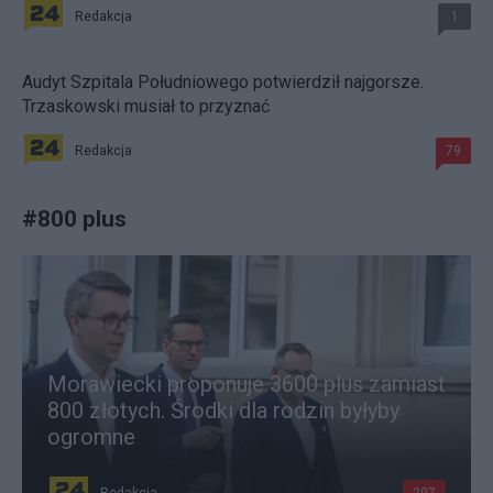
Redakcja
1
Audyt Szpitala Południowego potwierdził najgorsze.
Trzaskowski musiał to przyznać
Redakcja
79
#
800 plus
Morawiecki proponuje 3600 plus zamiast
800 złotych. Środki dla rodzin byłyby
ogromne
Redakcja
207