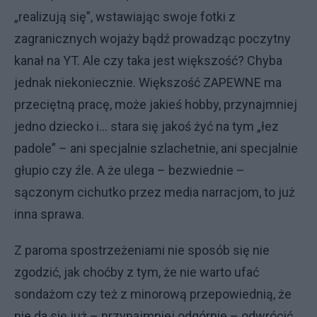
„realizują się”, wstawiając swoje fotki z
zagranicznych wojaży bądź prowadząc poczytny
kanał na YT. Ale czy taka jest większość? Chyba
jednak niekoniecznie. Większość ZAPEWNE ma
przeciętną pracę, może jakieś hobby, przynajmniej
jedno dziecko i... stara się jakoś żyć na tym „łez
padole” – ani specjalnie szlachetnie, ani specjalnie
głupio czy źle. A że ulega – bezwiednie –
sączonym cichutko przez media narracjom, to już
inna sprawa.
Z paroma spostrzeżeniami nie sposób się nie
zgodzić, jak choćby z tym, że nie warto ufać
sondażom czy też z minorową przepowiednią, że
nie da się już – przynajmniej odgórnie – odwrócić