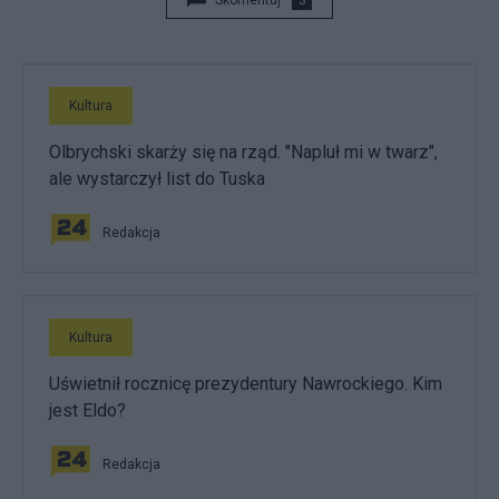
Skomentuj
3
Kultura
Olbrychski skarży się na rząd. "Napluł mi w twarz",
ale wystarczył list do Tuska
Redakcja
Kultura
Uświetnił rocznicę prezydentury Nawrockiego. Kim
jest Eldo?
Redakcja