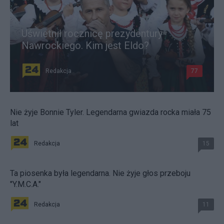
Uświetnił rocznicę prezydentury
Nawrockiego. Kim jest Eldo?
Redakcja
77
Nie żyje Bonnie Tyler. Legendarna gwiazda rocka miała 75
lat
Redakcja
15
Ta piosenka była legendarna. Nie żyje głos przeboju
"Y.M.C.A."
Redakcja
11