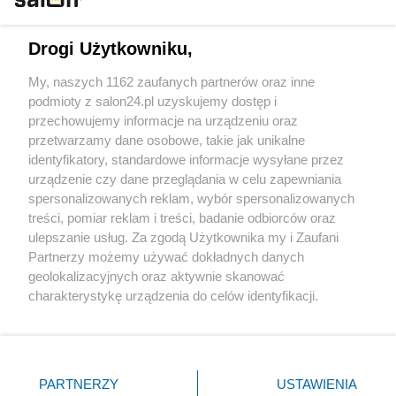
Technologie
Drogi Użytkowniku,
Sport
My, naszych 1162 zaufanych partnerów oraz inne
podmioty z salon24.pl uzyskujemy dostęp i
Społeczeństwo
przechowujemy informacje na urządzeniu oraz
przetwarzamy dane osobowe, takie jak unikalne
Kultura
identyfikatory, standardowe informacje wysyłane przez
urządzenie czy dane przeglądania w celu zapewniania
spersonalizowanych reklam, wybór spersonalizowanych
treści, pomiar reklam i treści, badanie odbiorców oraz
ulepszanie usług. Za zgodą Użytkownika my i Zaufani
X
Facebook
Instagram
Youtube
Partnerzy możemy używać dokładnych danych
geolokalizacyjnych oraz aktywnie skanować
charakterystykę urządzenia do celów identyfikacji.
Web Content Media sp. z o. o. © 2022
Ponieważ cenimy Twoją prywatność, prosimy o zgodę na
korzystanie z tych technologii poprzez kliknięcie
„Akceptuję”. Zgoda jest dobrowolna i zawsze możesz ją
Pomoc
O nas
Praca
Reklama
Kontakt
zmienić/wycofać klikając przycisk ustawień prywatności
PARTNERZY
USTAWIENIA