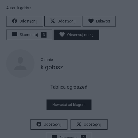
Autor: k.gobisz
Udostępnij
Udostępnij
Lubię to!
Skomentuj
3
Obserwuj notkę
O mnie
k.gobisz
Tablica ogłoszeń
Nowości od blogera
Udostępnij
Udostępnij