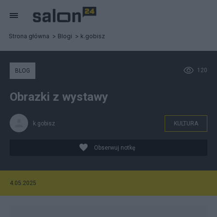
Strona główna
Blogi
k.gobisz
120
BLOG
Obrazki z wystawy
k.gobisz
KULTURA
Obserwuj notkę
4.05.2025