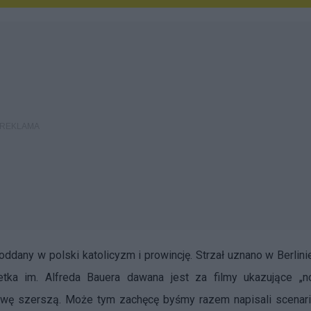
 oddany w polski katolicyzm i prowincję. Strzał uznano w Berlini
uetka im. Alfreda Bauera dawana jest za filmy ukazujące „
ywę szerszą. Może tym zachęcę byśmy razem napisali scenar