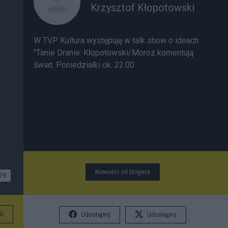
Krzysztof Kłopotowski
W TVP Kultura występuję w talk show o ideach
"Tanie Dranie: Kłopotowski/Moroz komentują
świat. Poniedziałki ok. 22.00
Nowości od blogera
79
G
Udostępnij
Udostępnij