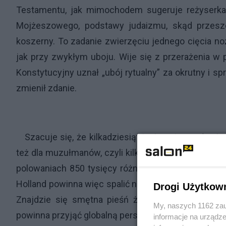
Testamentu, jak mimochodem sugeruje reżyserka.
Mojżeszowego, podstawy judaizmu, skąd przesze
koszerny. To zadanie zwierzęciu jednego cięcia noż
jak przy zwykłym uboju. Wije się z przerażenia w 
Konstytucyjny uznał „ubój rytualny” za okrutny i sp
zmienił zdanie.
Szacuje się, że kilkadziesiąt tysięcy ton wołowi
też dla muzułmanów, czyli kilkaset tysięcy wołów i 
polowaniach 850 tysięcy różnych zwierząt. Myślist
Holland powinna więc spalić nie tylko kościół z k
Drogi Użytkow
Znajdzie się smętna pieśń żydowska do ilustracj
My, naszych 1162 zau
powinna przyjąć globalną perspektywę.
informacje na urządze