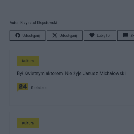
Autor: Krzysztof Kłopotowski
Udostępnij
Udostępnij
Lubię to!
S
Kultura
Był świetnym aktorem. Nie żyje Janusz Michałowski
Redakcja
Kultura