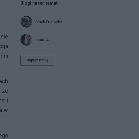
Blogi na ten temat
Smok Eustachy
enie
maia14
Boga
inni
Napisz notkę
iach
 że
ne i
ga w
ego