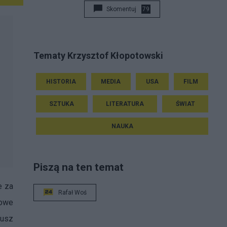
Skomentuj
79
Tematy Krzysztof Kłopotowski
HISTORIA
MEDIA
USA
FILM
SZTUKA
LITERATURA
ŚWIAT
NAUKA
Piszą na ten temat
e za
Rafał Woś
nowe
iusz