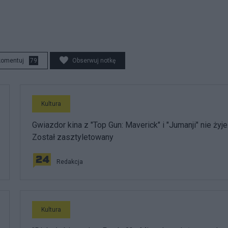
komentuj
79
Obserwuj notkę
Kultura
Gwiazdor kina z "Top Gun: Maverick" i "Jumanji" nie żyje
Został zasztyletowany
Redakcja
Kultura