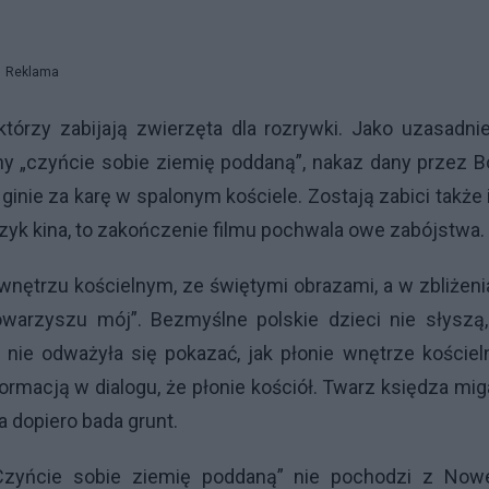
Reklama
tórzy zabijają zwierzęta dla rozrywki. Jako uzasadni
ny „czyńcie sobie ziemię poddaną”, nakaz dany przez 
inie za karę w spalonym kościele. Zostają zabici także 
język kina, to zakończenie filmu pochwala owe zabójstwa.
nętrzu kościelnym, ze świętymi obrazami, a w zbliżen
warzyszu mój”. Bezmyślne polskie dzieci nie słyszą,
nie odważyła się pokazać, jak płonie wnętrze kościel
formacją w dialogu, że płonie kościół. Twarz księdza mi
a dopiero bada grunt.
Czyńcie sobie ziemię poddaną” nie pochodzi z Now