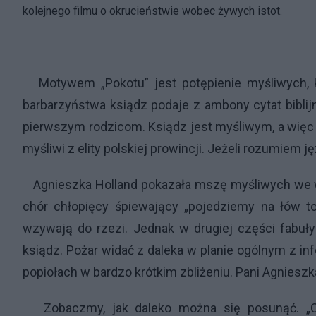
kolejnego filmu o okrucieństwie wobec żywych istot.
Motywem „Pokotu” jest potępienie myśliwych, k
barbarzyństwa ksiądz podaje z ambony cytat biblij
pierwszym rodzicom. Ksiądz jest myśliwym, a więc g
myśliwi z elity polskiej prowincji. Jeżeli rozumiem 
Agnieszka Holland pokazała mszę myśliwych we w
chór chłopięcy śpiewający „pojedziemy na łów to
wzywają do rzezi. Jednak w drugiej części fabuły 
ksiądz. Pożar widać z daleka w planie ogólnym z in
popiołach w bardzo krótkim zbliżeniu. Pani Agnieszk
Zobaczmy, jak daleko można się posunąć. „