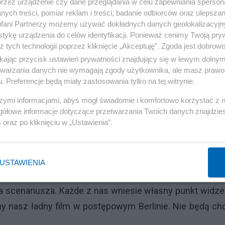
przez urządzenie czy dane przeglądania w celu zapewniania sperson
ych treści, pomiar reklam i treści, badanie odbiorców oraz ulepszan
walki z okrucieństwem? Najważniejsze w judaizmie świ
fani Partnerzy możemy używać dokładnych danych geolokalizacyjn
ierworodnych dzieci Egipcjan, aby zmusić faraona
tykę urządzenia do celów identyfikacji. Ponieważ cenimy Twoją pry
est tak wstrętne, że Ridley Scott w filmie o Mojżeszu u
z tych technologii poprzez kliknięcie „Akceptuję”. Zgoda jest dobro
ikając przycisk ustawień prywatności znajdujący się w lewym dolny
nia faraona. To jest materiał dla naszej artystki moralis
etwarzania danych nie wymagają zgody użytkownika, ale masz prawo 
sięcy lat czczącego takie wydarzenie.
. Preferencje będą miały zastosowania tylko na tej witrynie.
szymi informacjami, abyś mógł świadomie i komfortowo korzystać z
ej materiału do rewizji moralnej. Święto Purim wspom
gółowe informacje dotyczące przetwarzania Twoich danych znajdzi
 dla Żydów ujawniła mężowi, że jest Żydówką i wypros
s
oraz po kliknięciu w „Ustawienia”.
a zabicie prewencyjne 75 tysięcy podejrzewanych o wr
wrogom. Jest tu także podskórny przekaz, by uważa
USTAWIENIA
o mają postawionych rodaków i przyjaciół.
ia scenariusza. Każde z nas wniesie własny punkt widze
żmy nasz ładny film w postępowym Berlinie. Nie będą chc