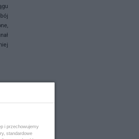
ągu
bój
one,
unał
niej
nego
e na
szka
em.
awy
ęp i przechowujemy
ory, standardowe