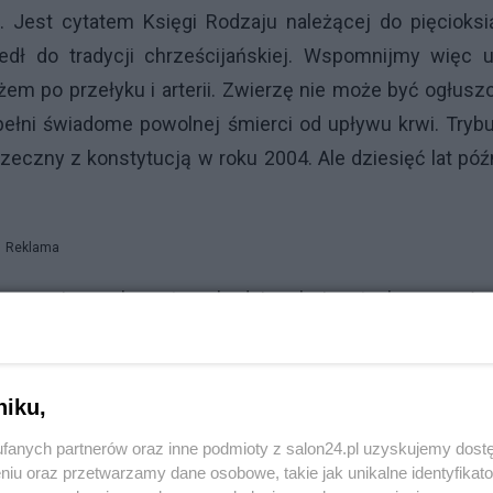
 Jest cytatem Księgi Rodzaju należącej do pięcioksi
dł do tradycji chrześcijańskiej. Wspomnijmy więc u
em po przełyku i arterii. Zwierzę nie może być ogłusz
pełni świadome powolnej śmierci od upływu krwi. Tryb
rzeczny z konstytucją w roku 2004. Ale dziesięć lat póź
Reklama
ny rocznie na eksport pochodzi z uboju rytualnego waż
krów. A Polski Związek Łowiecki podaje, że rocznie gini
wo i ubój rytualny mają ten sam rząd wielkości. Agnie
siędzem ale również meczet z imamem i synagogę z rabin
niku,
i muzycznej. Nasza artystka moralistka światowej sł
fanych partnerów oraz inne podmioty z salon24.pl uzyskujemy dost
niu oraz przetwarzamy dane osobowe, takie jak unikalne identyfikat