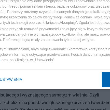
przez urządzenie czy dane przeglądania w celu zapewniania sperson
ych treści, pomiar reklam i treści, badanie odbiorców oraz ulepszan
łynął niedawno twierdzeniem, że...
fani Partnerzy możemy używać dokładnych danych geolokalizacyjn
tykę urządzenia do celów identyfikacji. Ponieważ cenimy Twoją pry
z tych technologii poprzez kliknięcie „Akceptuję”. Zgoda jest dobro
ikając przycisk ustawień prywatności znajdujący się w lewym dolny
pozostałości sarmatyzmu zostały zakazane na równi z
etwarzania danych nie wymagają zgody użytkownika, ale masz prawo 
. Preferencje będą miały zastosowania tylko na tej witrynie.
undowana na niewolnictwie, a więc zbrodni przeciw
tając toto, w świetle mych wynurzeń o tym, że sarmatyz
szymi informacjami, abyś mógł świadomie i komfortowo korzystać z
gółowe informacje dotyczące przetwarzania Twoich danych znajdzi
 nie posądzi. Naiwny byłem i w błedzie, bo właśnie ostatn
s
oraz po kliknięciu w „Ustawienia”.
nej przed dekadą) ksiażki o Sarmacji, w której piszę, że
 nazbyt obelżywy i mylący
[5]
USTAWIENIA
opisujacego i wyznającego sarmatyzm właśnie. Czyli
alkoholizm na podstawie głoszonego przezeń twierdzen