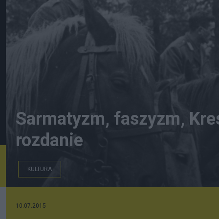
Sarmatyzm, faszyzm, Kres
rozdanie
KULTURA
Ułani ze Zgrupowania Stołpecko-Nalibockiego AK, wiosna
10.07.2015