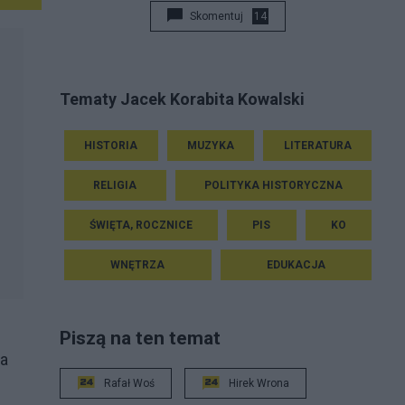
Skomentuj
14
Tematy Jacek Korabita Kowalski
HISTORIA
MUZYKA
LITERATURA
RELIGIA
POLITYKA HISTORYCZNA
ŚWIĘTA, ROCZNICE
PIS
KO
WNĘTRZA
EDUKACJA
Piszą na ten temat
ka
Rafał Woś
Hirek Wrona