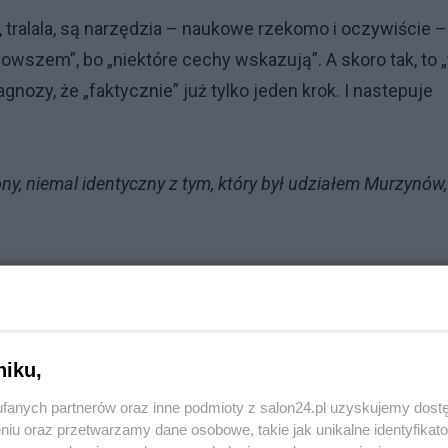
 tralala, są narzędzia – naukowe rzekomo i oczywiście –
szem”, bo „niektóre cechy wskazują”. A skoro tak, to „
agnozy, że „faktycznie” już tylko jeden krok. I nastepuje
ony, niemal identyczny z tym, który był udziałem Murzynów,
Oto już mamy nowe pola walki dla Reduty Dobrego Imienia,
eż diagnoza czyniąca z Ukraińców – Murzynów podparta
 publikacji Daniela Beauvois i Jana Sowy.
niku,
lem Beauvois i Janem Sową, piszę obszerniej dziś na
fanych partnerów oraz inne podmioty z salon24.pl uzyskujemy dost
niu oraz przetwarzamy dane osobowe, takie jak unikalne identyfikat
a-kolonia-,36878,i.html