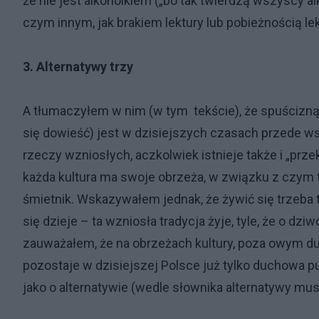
że nie jest alkoholkiem („bo tak twierdzą wszyscy a
czym innym, jak brakiem lektury lub pobieżnością le
3. Alternatywy trzy
A tłumaczyłem w nim (w tym tekście), że spuścizną 
się dowieść) jest w dzisiejszych czasach przede w
rzeczy wzniosłych, aczkolwiek istnieje także i „prz
każda kultura ma swoje obrzeża, w związku z czym 
śmietnik. Wskazywałem jednak, że żywić się trzeba ty
się dzieje – ta wzniosła tradycja żyje, tyle, że o dziw
zauważałem, że na obrzeżach kultury, poza owym du
pozostaje w dzisiejszej Polsce już tylko duchowa pu
jako o alternatywie (wedle słownika alternatywy muszą