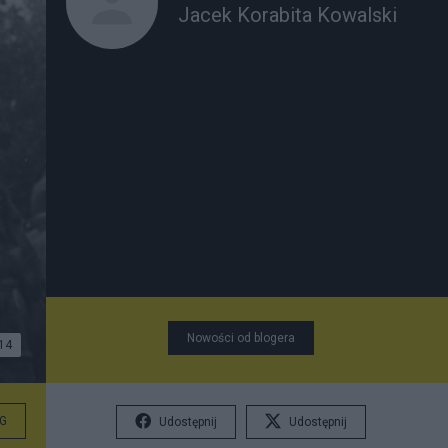
Jacek Korabita Kowalski
Nowości od blogera
14
G
Udostępnij
Udostępnij