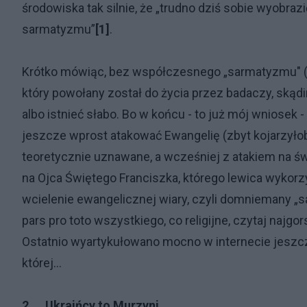
środowiska tak silnie, że „trudno dziś sobie wyobraz
sarmatyzmu”
[1]
.
Krótko mówiąc, bez współczesnego „sarmatyzmu" (
który powołany został do życia przez badaczy, ską
albo istnieć słabo. Bo w końcu - to już mój wniosek 
jeszcze wprost atakować Ewangelię (zbyt kojarzyłob
teoretycznie uznawane, a wcześniej z atakiem na św
na Ojca Świętego Franciszka, którego lewica wykorzy
wcielenie ewangelicznej wiary, czyli domniemany „s
pars pro toto wszystkiego, co religijne, czytaj najgor
Ostatnio wyartykułowano mocno w internecie jeszcz
której...
2. ...Ukraińcy to Murzyni…