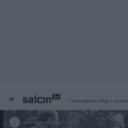
Strona główna
Blogi
Jacek Ko
Jacek Korabita Kowalski