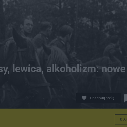
y, lewica, alkoholizm: nowe
Obserwuj notkę
-lato 1944 r. FOT. zbiory rodzinne autora.
BLO