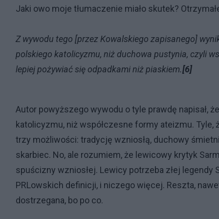
Jaki owo moje tłumaczenie miało skutek? Otrzyma
Z wywodu tego [przez Kowalskiego zapisanego] wynik
polskiego katolicyzmu, niż duchowa pustynia, czyli 
lepiej pożywiać się odpadkami niż piaskiem.
[6]
Autor powyższego wywodu o tyle prawdę napisał, że
katolicyzmu, niż współczesne formy ateizmu. Tyle, 
trzy możliwości: tradycję wzniosłą, duchowy śmietn
skarbiec. No, ale rozumiem, że lewicowy krytyk Sarma
spuścizny wzniosłej. Lewicy potrzeba złej legendy S
PRLowskich definicji, i niczego więcej. Reszta, nawet j
dostrzegana, bo po co.