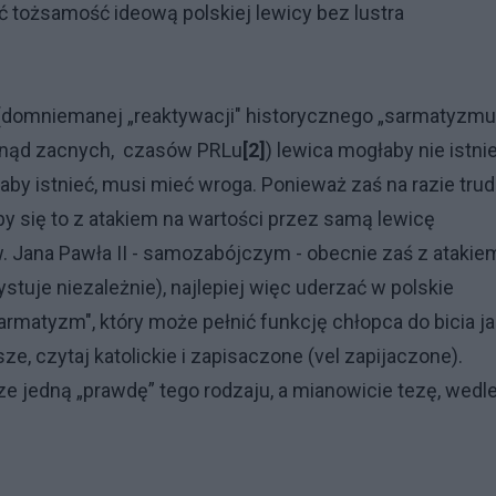
ić tożsamość ideową polskiej lewicy bez lustra
domniemanej „reaktywacji" historycznego „sarmatyzmu
dinąd zacnych, czasów PRLu
[2]
) lewica mogłaby nie istnie
- aby istnieć, musi mieć wroga. Ponieważ zaś na razie tru
y się to z atakiem na wartości przez samą lewicę
. Jana Pawła II - samozabójczym - obecnie zaś z atakie
stuje niezależnie), najlepiej więc uderzać w polskie
armatyzm", który może pełnić funkcję chłopca do bicia j
sze, czytaj katolickie i zapisaczone (vel zapijaczone).
e jedną „prawdę” tego rodzaju, a mianowicie tezę, wedl