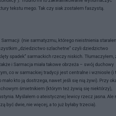
lkoholicy”). Trudno mi to zakwalifikowanie wytłumaczyć
ktury tekstu mego. Tak czy siak zostałem faszystą.
Sarmacji (nie sarmatyzmu, którego nieistnienia starałe
szystkim „dziedzictwo szlachetne” czyli dziedzictwo
eklęty spadek” sarmackich rzeczy niskich. Tłumaczyłem, 
także i Sarmacja miała takowe obrzeża – swój duchowy
m, co w sarmackiej tradycji jest centralne i wzniosłe (i 
o mało kto ją dostrzega, nawet jeśli się nią żywi). Przy ok
chowym śmietnikiem (którym też żywią się niektórzy),
stynia. Myślałem o ateistycznej lewicy rzecz jasna. Ale 
 być dwie, nie więcej, a to już byłaby trzecia).