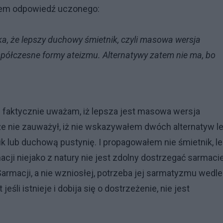
łem odpowiedź uczonego:
a, że lepszy duchowy śmietnik, czyli masowa wersja
współczesne formy ateizmu. Alternatywy zatem nie ma, bo
 faktycznie uważam, iż lepsza jest masowa wersja
że nie zauważył, iż nie wskazywałem dwóch alternatyw l
ik lub duchową pustynię. I propagowałem nie śmietnik, l
cji niejako z natury nie jest zdolny dostrzegać sarmacie
armacji, a nie wzniosłej, potrzeba jej sarmatyzmu wedle
eśli istnieje i dobija się o dostrzeżenie, nie jest