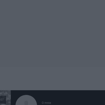
107
O mnie