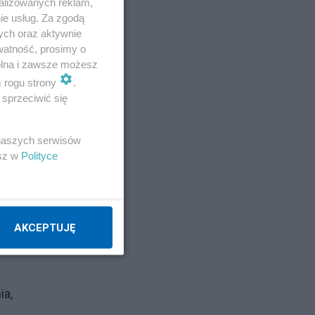
alizowanych reklam,
ie usług. Za zgodą
ych oraz aktywnie
watność, prosimy o
wolna i zawsze możesz
m rogu strony
.
sprzeciwić się
m
 naszych serwisów
esz w
Polityce
io
AKCEPTUJĘ
ia,