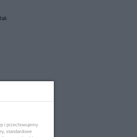
tak
ęp i przechowujemy
ory, standardowe