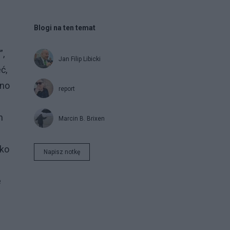
Blogi na ten temat
”,
Jan Filip Libicki
ć,
dno
report
m
Marcin B. Brixen
ako
Napisz notkę
e