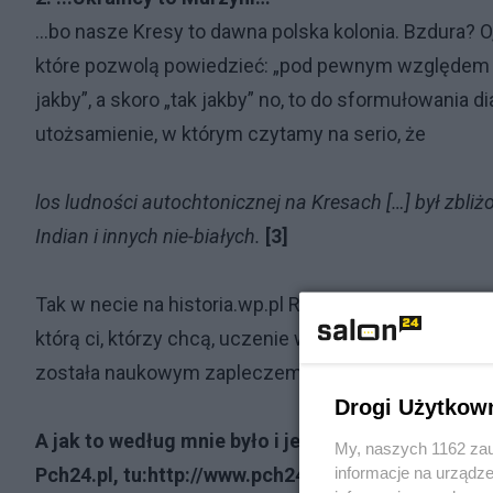
…bo nasze Kresy to dawna polska kolonia. Bzdura? O,
które pozwolą powiedzieć: „pod pewnym względem ow
jakby”, a skoro „tak jakby” no, to do sformułowania di
utożsamienie, w którym czytamy na serio, że
los ludności autochtonicznej na Kresach […] był zbliż
Indian i innych nie-białych.
[3]
Tak w necie na historia.wp.pl Robert Jurszo pisze. 
którą ci, którzy chcą, uczenie wyśmieją, bo przeci
została naukowym zapleczem w postaci, na przykład,
Drogi Użytkow
A jak to według mnie było i jest z Kresami, Danie
My, naszych 1162 zau
informacje na urządze
Pch24.pl, tu:
http://www.pch24.pl/kresy-jako-krwaw