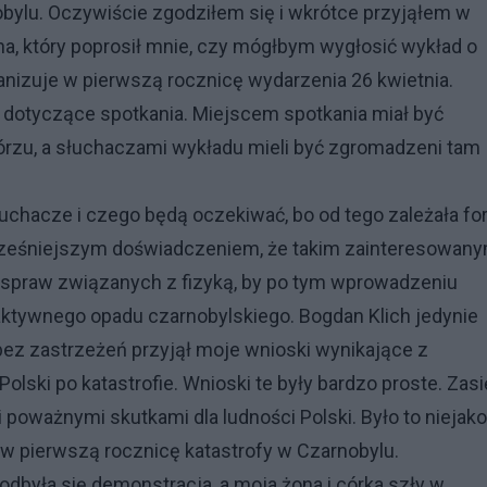
bylu. Oczywiście zgodziłem się i wkrótce przyjąłem w
, który poprosił mnie, czy mógłbym wygłosić wykład o
rganizuje w pierwszą rocznicę wydarzenia 26 kwietnia.
 dotyczące spotkania. Miejscem spotkania miał być
órzu, a słuchaczami wykładu mieli być zgromadzeni tam
hacze i czego będą oczekiwać, bo od tego zależała f
wcześniejszym doświadczeniem, że takim zainteresowan
 spraw związanych z fizyką, by po tym wprowadzeniu
tywnego opadu czarnobylskiego. Bogdan Klich jedynie
bez zastrzeżeń przyjął moje wnioski wynikające z
olski po katastrofie. Wnioski te były bardzo proste. Zas
 poważnymi skutkami dla ludności Polski. Było to niejak
ć w pierwszą rocznicę katastrofy w Czarnobylu.
odbyła się demonstracja, a moja żona i córka szły w