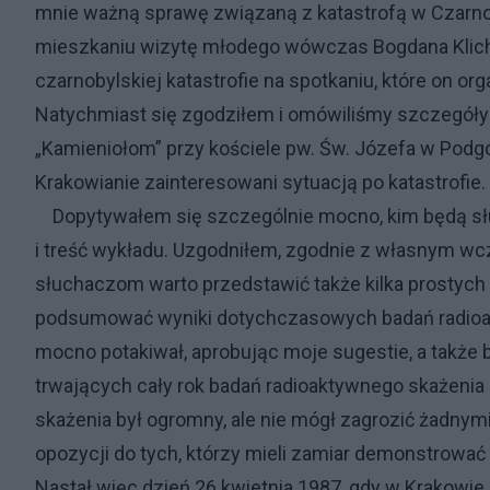
mnie ważną sprawę związaną z katastrofą w Czarno
mieszkaniu wizytę młodego wówczas Bogdana Klicha
czarnobylskiej katastrofie na spotkaniu, które on o
Natychmiast się zgodziłem i omówiliśmy szczegóły
„Kamieniołom” przy kościele pw. Św. Józefa w Podg
Krakowianie zainteresowani sytuacją po katastrofie.
Dopytywałem się szczególnie mocno, kim będą słuc
i treść wykładu. Uzgodniłem, zgodnie z własnym 
słuchaczom warto przedstawić także kilka prostych
podsumować wyniki dotychczasowych badań radioak
mocno potakiwał, aprobując moje sugestie, a także 
trwających cały rok badań radioaktywnego skażenia P
skażenia był ogromny, ale nie mógł zagrozić żadnymi
opozycji do tych, którzy mieli zamiar demonstrowa
Nastał więc dzień 26 kwietnia 1987, gdy w Krakowie 