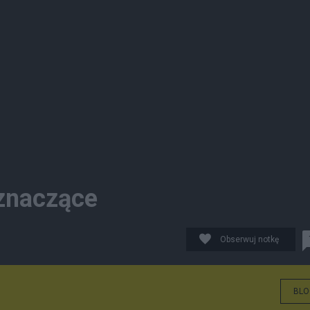
znaczące
Obserwuj notkę
BLO