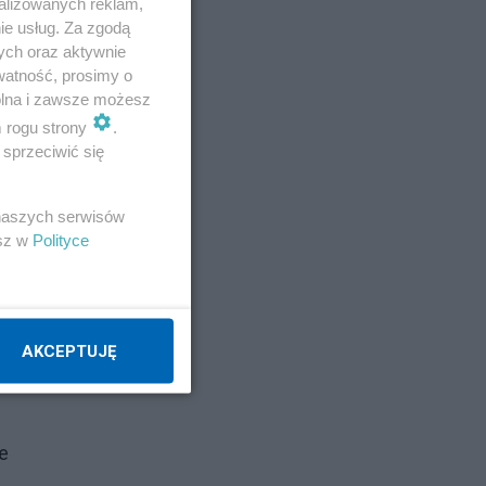
alizowanych reklam,
 a
ie usług. Za zgodą
ych oraz aktywnie
watność, prosimy o
,
wolna i zawsze możesz
m rogu strony
.
sprzeciwić się
tych
 naszych serwisów
esz w
Polityce
z
AKCEPTUJĘ
e