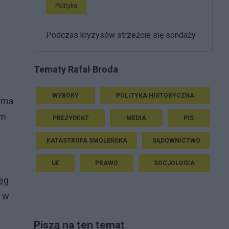
Polityka
Podczas kryzysów strzeżcie się sondaży
Tematy Rafał Broda
WYBORY
POLITYKA HISTORYCZNA
orma
ym
PREZYDENT
MEDIA
PIS
KATASTROFA SMOLEŃSKA
SĄDOWNICTWO
UE
PRAWO
SOCJOLOGIA
ięg
o w
Piszą na ten temat