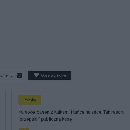
komentuj
17
Obserwuj notkę
Polityka
Karaoke, basen z kulkami i tańce hulańce. Tak resort
"przepalał" publiczną kasę