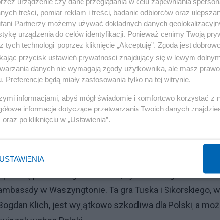
przez urządzenie czy dane przeglądania w celu zapewniania sperson
spotkaniach w ramach młodzieżówki Unii Demokratycznej,
ych treści, pomiar reklam i treści, badanie odbiorców oraz ulepszan
nych sobie karierowiczów, zawsze przeciw Polsce. W
fani Partnerzy możemy używać dokładnych danych geolokalizacyjn
tykę urządzenia do celów identyfikacji. Ponieważ cenimy Twoją pry
y JPII głośno wołał: „Polska potrzebuje ludzi sumienia!”
z tych technologii poprzez kliknięcie „Akceptuję”. Zgoda jest dobro
. Wreszcie zobaczyliśmy psychiatrę Klicha na czele
ikając przycisk ustawień prywatności znajdujący się w lewym dolny
tce stanęła w polu widzenia wszystkich Polaków. Ginęli
etwarzania danych nie wymagają zgody użytkownika, ale masz prawo 
. Preferencje będą miały zastosowania tylko na tej witrynie.
obrony na linii Wisły zwiastowały kolejny rozbiór Polski.
acje Polski z USA. Nie może nie wiedzieć, jak ważna dla 
szymi informacjami, abyś mógł świadomie i komfortowo korzystać z
gółowe informacje dotyczące przetwarzania Twoich danych znajdzi
ie i jak bardzo szkodliwe jest blokowanie stanowiska
s
oraz po kliknięciu w „Ustawienia”.
zaakceptowany, ani przez polskiego Prezydenta, ani prze
USTAWIENIA
ponurą postać Bogdana Klicha, by wezwać go do
ambasady w Waszyngtonie. Ta gra Tuska i Sikorskiego, w
Bogdan Klich, jest wyjątkowo szkodliwa dla Polski, a moż