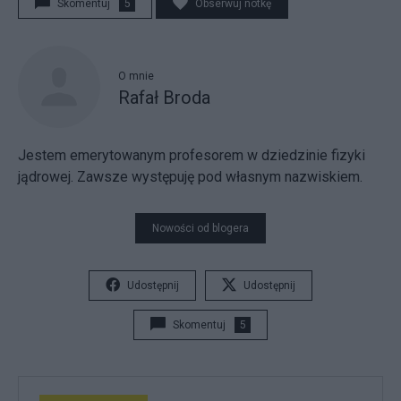
Skomentuj
5
Obserwuj notkę
O mnie
Rafał Broda
Jestem emerytowanym profesorem w dziedzinie fizyki
jądrowej. Zawsze występuję pod własnym nazwiskiem.
Nowości od blogera
Udostępnij
Udostępnij
Skomentuj
5