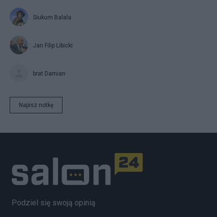
Siukum Balala
Jan Filip Libicki
brat Damian
Napisz notkę
Podziel się swoją opinią