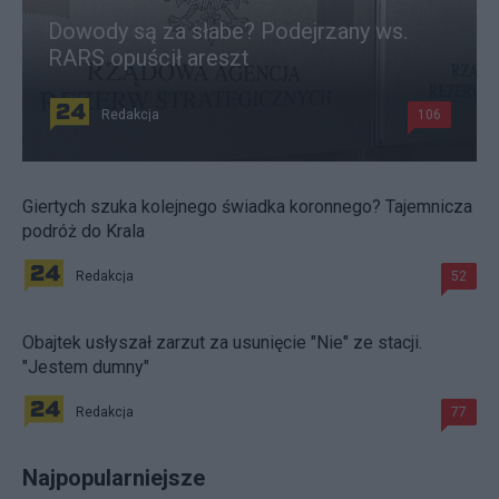
Dowody są za słabe? Podejrzany ws.
RARS opuścił areszt
Redakcja
106
Giertych szuka kolejnego świadka koronnego? Tajemnicza
podróż do Krala
Redakcja
52
Obajtek usłyszał zarzut za usunięcie "Nie" ze stacji.
"Jestem dumny"
Redakcja
77
Najpopularniejsze