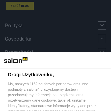
ZAŁÓŻ BLOG
Polityka
Gospodarka
Rozmaitości
Technologie
Drogi Użytkowniku,
Sport
My, naszych 1162 zaufanych partnerów oraz inne
podmioty z salon24.pl uzyskujemy dostęp i
Społeczeństwo
przechowujemy informacje na urządzeniu oraz
przetwarzamy dane osobowe, takie jak unikalne
Kultura
identyfikatory, standardowe informacje wysyłane przez