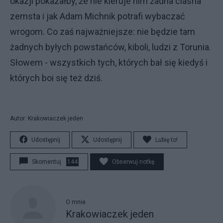
okazji pokazałby, że nie kieruje nim żadna ciasna
zemsta i jak Adam Michnik potrafi wybaczać
wrogom. Co zaś najważniejsze: nie będzie tam
żadnych byłych powstańców, kiboli, ludzi z Torunia.
Słowem - wszystkich tych, których bał się kiedyś i
których boi się też dziś.
Autor: Krakowiaczek jeden
Udostępnij
Udostępnij
Lubię to!
Skomentuj
144
Obserwuj notkę
O mnie
Krakowiaczek jeden