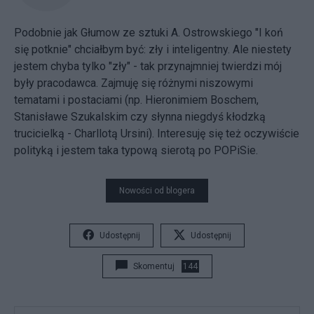
Podobnie jak Głumow ze sztuki A. Ostrowskiego "I koń
się potknie" chciałbym być: zły i inteligentny. Ale niestety
jestem chyba tylko "zły" - tak przynajmniej twierdzi mój
były pracodawca. Zajmuję się różnymi niszowymi
tematami i postaciami (np. Hieronimiem Boschem,
Stanisławe Szukalskim czy słynna niegdyś kłodzką
trucicielką - Charllotą Ursini). Interesuję się też oczywiście
polityką i jestem taka typową sierotą po POPiSie.
Nowości od blogera
Udostępnij
Udostępnij
Skomentuj
144