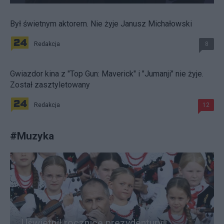
Był świetnym aktorem. Nie żyje Janusz Michałowski
Redakcja
8
Gwiazdor kina z "Top Gun: Maverick" i "Jumanji" nie żyje.
Został zasztyletowany
Redakcja
12
#
Muzyka
Uświetnił rocznicę prezydentury