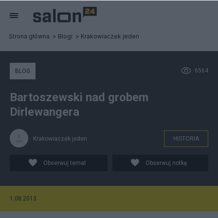
Strona główna
Blogi
Krakowiaczek jeden
6564
BLOG
Bartoszewski nad grobem
Dirlewangera
Krakowiaczek jeden
HISTORIA
Obserwuj temat
Obserwuj notkę
1.08.2013