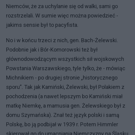
Niemców, że za uchylanie się od walki, sami go
rozstrzelali. W sumie więc można powiedzieć -
jakims sensie był to pacyfista.
No i w końcu trzeci z nich, gen. Bach-Żelewski.
Podobnie jak i Bór-Komorowski też był
głównodowodzącym wszystkich sił wojskowych
Powstania Warszawskiego, tyle tylko, że - mówiąc
Michnikiem - po drugiej stronie „historycznego
sporu”. Tak jak Kamiński, Żelewski, był Polakiem z
pochodzenia (a nawet lepszym bo Kamiński miał
matkę Niemkę, a mamusia gen. Żelewskiego był z
domu Szymańska). Znał też język polski i samą
Polskę, bo ją podbijał w 1939 r. Potem Himmler
skierował go do umacniania Niemczyzny na Śląsku