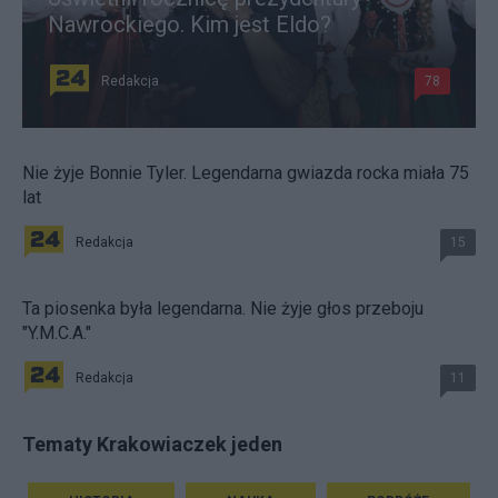
Nawrockiego. Kim jest Eldo?
Redakcja
78
Nie żyje Bonnie Tyler. Legendarna gwiazda rocka miała 75
lat
Redakcja
15
Ta piosenka była legendarna. Nie żyje głos przeboju
"Y.M.C.A."
Redakcja
11
Tematy Krakowiaczek jeden