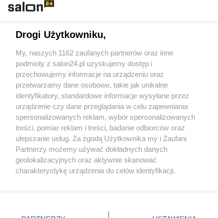
Technologie
Drogi Użytkowniku,
Sport
My, naszych 1162 zaufanych partnerów oraz inne
podmioty z salon24.pl uzyskujemy dostęp i
Społeczeństwo
przechowujemy informacje na urządzeniu oraz
przetwarzamy dane osobowe, takie jak unikalne
Kultura
identyfikatory, standardowe informacje wysyłane przez
urządzenie czy dane przeglądania w celu zapewniania
spersonalizowanych reklam, wybór spersonalizowanych
treści, pomiar reklam i treści, badanie odbiorców oraz
ulepszanie usług. Za zgodą Użytkownika my i Zaufani
X
Facebook
Instagram
Youtube
Partnerzy możemy używać dokładnych danych
geolokalizacyjnych oraz aktywnie skanować
charakterystykę urządzenia do celów identyfikacji.
Web Content Media sp. z o. o. © 2022
Ponieważ cenimy Twoją prywatność, prosimy o zgodę na
korzystanie z tych technologii poprzez kliknięcie
„Akceptuję”. Zgoda jest dobrowolna i zawsze możesz ją
Pomoc
O nas
Praca
Reklama
Kontakt
zmienić/wycofać klikając przycisk ustawień prywatności