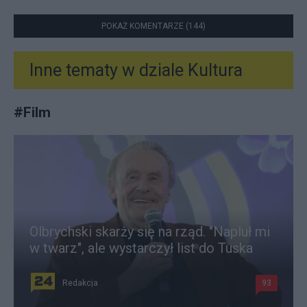
POKAŻ KOMENTARZE (144)
Inne tematy w dziale
Kultura
#
Film
Olbrychski skarży się na rząd. "Napluł mi
w twarz", ale wystarczył list do Tuska
Redakcja
93