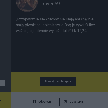
raven59
„Przypatrzcie się krukom: nie sieją ani żną; nie
mają piwnic ani spichlerzy, a Bóg je żywi. O ileż
ważniejsi jesteście wy niż ptaki!" Łk 12,24
Nowości od blogera
3
G
Udostępnij
Udostępnij