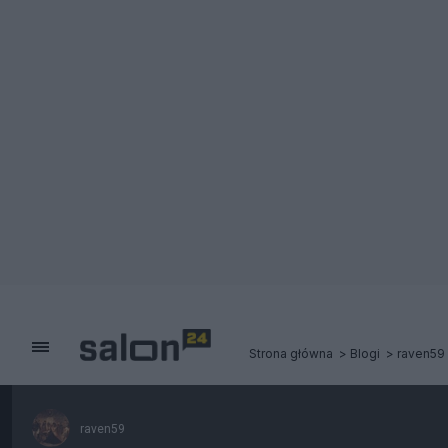
Strona główna
Blogi
raven59
raven59