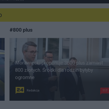
o
#
800 plus
Morawiecki proponuje 3600 plus zamiast
800 złotych. Środki dla rodzin byłyby
ogromne
Redakcja
117