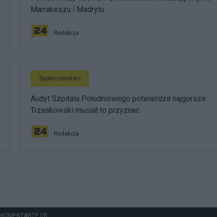
Marrakeszu i Madrytu
Redakcja
Społeczeństwo
Audyt Szpitala Południowego potwierdził najgorsze.
Trzaskowski musiał to przyznać
Redakcja
 KOMENTARZE (3)