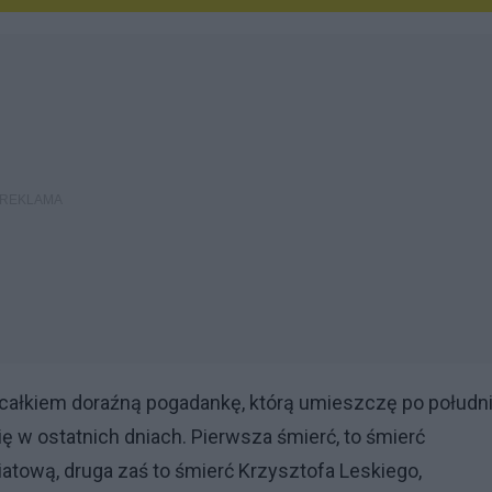
 całkiem doraźną pogadankę, którą umieszczę po połudn
ię w ostatnich dniach. Pierwsza śmierć, to śmierć
atową, druga zaś to śmierć Krzysztofa Leskiego,