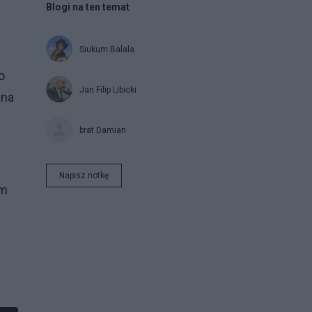
Blogi na ten temat
Siukum Balala
o
Jan Filip Libicki
 na
brat Damian
Napisz notkę
em