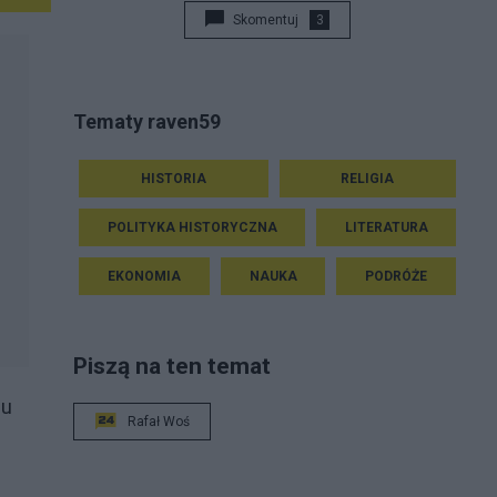
Skomentuj
3
Tematy raven59
HISTORIA
RELIGIA
POLITYKA HISTORYCZNA
LITERATURA
EKONOMIA
NAUKA
PODRÓŻE
Piszą na ten temat
iu
Rafał Woś