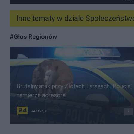
Inne tematy w dziale
Społeczeństw
#
Głos Regionów
Brutalny atak przy Złotych Tarasach. Policja
namierza agresora
Redakcja
7