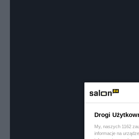
Drogi Użytkow
My, naszych 1162 zau
informacje na urządze