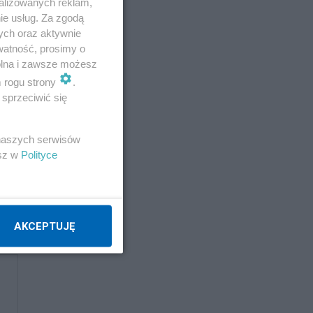
alizowanych reklam,
ie usług. Za zgodą
ych oraz aktywnie
watność, prosimy o
wolna i zawsze możesz
m rogu strony
.
sprzeciwić się
 naszych serwisów
esz w
Polityce
AKCEPTUJĘ