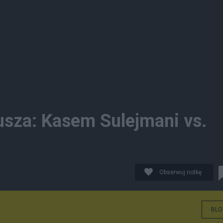
usza: Kasem Sulejmani vs.
Obserwuj notkę
BLO