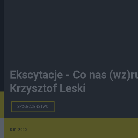
Ekscytacje - Co nas (wz)r
Krzysztof Leski
SPOŁECZEŃSTWO
8.01.2020