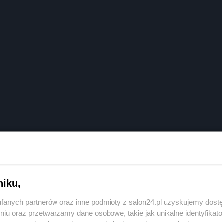
niku,
fanych partnerów oraz inne podmioty z salon24.pl uzyskujemy dost
niu oraz przetwarzamy dane osobowe, takie jak unikalne identyfikat