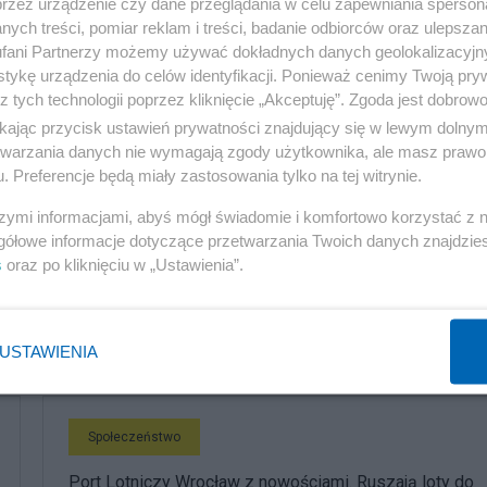
przez urządzenie czy dane przeglądania w celu zapewniania sperson
ych treści, pomiar reklam i treści, badanie odbiorców oraz ulepszan
fani Partnerzy możemy używać dokładnych danych geolokalizacyjn
tykę urządzenia do celów identyfikacji. Ponieważ cenimy Twoją pry
z tych technologii poprzez kliknięcie „Akceptuję”. Zgoda jest dobro
ikając przycisk ustawień prywatności znajdujący się w lewym dolny
etwarzania danych nie wymagają zgody użytkownika, ale masz prawo 
. Preferencje będą miały zastosowania tylko na tej witrynie.
szymi informacjami, abyś mógł świadomie i komfortowo korzystać z
gółowe informacje dotyczące przetwarzania Twoich danych znajdzi
s
oraz po kliknięciu w „Ustawienia”.
komentuj
3
Obserwuj notkę
USTAWIENIA
Społeczeństwo
Port Lotniczy Wrocław z nowościami. Ruszają loty do