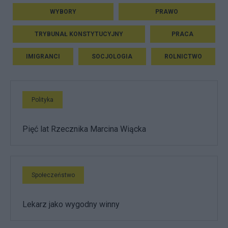
WYBORY
PRAWO
TRYBUNAŁ KONSTYTUCYJNY
PRACA
IMIGRANCI
SOCJOLOGIA
ROLNICTWO
Polityka
Pięć lat Rzecznika Marcina Wiącka
Społeczeństwo
Lekarz jako wygodny winny