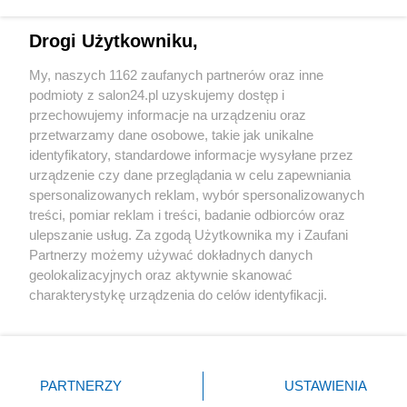
Technologie
Drogi Użytkowniku,
Sport
My, naszych 1162 zaufanych partnerów oraz inne
podmioty z salon24.pl uzyskujemy dostęp i
Społeczeństwo
przechowujemy informacje na urządzeniu oraz
przetwarzamy dane osobowe, takie jak unikalne
Kultura
identyfikatory, standardowe informacje wysyłane przez
urządzenie czy dane przeglądania w celu zapewniania
spersonalizowanych reklam, wybór spersonalizowanych
treści, pomiar reklam i treści, badanie odbiorców oraz
ulepszanie usług. Za zgodą Użytkownika my i Zaufani
X
Facebook
Instagram
Youtube
Partnerzy możemy używać dokładnych danych
geolokalizacyjnych oraz aktywnie skanować
charakterystykę urządzenia do celów identyfikacji.
Web Content Media sp. z o. o. © 2022
Ponieważ cenimy Twoją prywatność, prosimy o zgodę na
korzystanie z tych technologii poprzez kliknięcie
„Akceptuję”. Zgoda jest dobrowolna i zawsze możesz ją
Pomoc
O nas
Praca
Reklama
Kontakt
zmienić/wycofać klikając przycisk ustawień prywatności
PARTNERZY
USTAWIENIA
znajdujący się w lewym dolnym rogu strony
. Niektóre