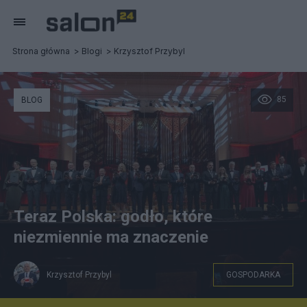
Strona główna
Blogi
Krzysztof Przybyl
85
BLOG
Teraz Polska: godło, które
niezmiennie ma znaczenie
Krzysztof Przybyl
GOSPODARKA
Fot. Teraz Polska