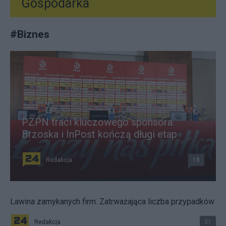
Gospodarka
#
Biznes
PZPN traci kluczowego sponsora.
Brzoska i InPost kończą długi etap
Redakcja
18
Lawina zamykanych firm. Zatrważająca liczba przypadków
Redakcja
31