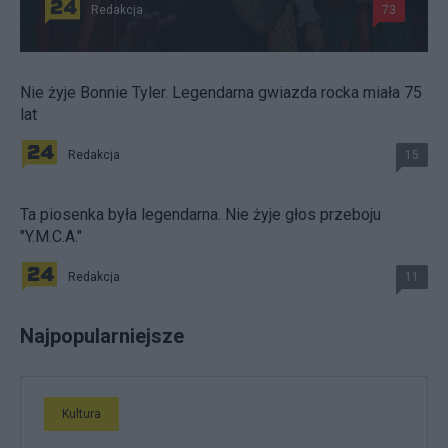
Redakcja
73
Nie żyje Bonnie Tyler. Legendarna gwiazda rocka miała 75
lat
Redakcja
15
Ta piosenka była legendarna. Nie żyje głos przeboju
"Y.M.C.A."
Redakcja
11
Najpopularniejsze
Kultura