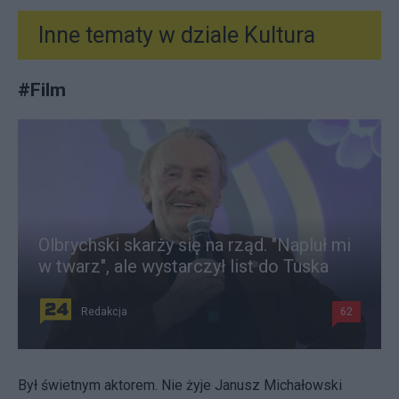
Inne tematy w dziale
Kultura
#
Film
Olbrychski skarży się na rząd. "Napluł mi
w twarz", ale wystarczył list do Tuska
Redakcja
62
Był świetnym aktorem. Nie żyje Janusz Michałowski