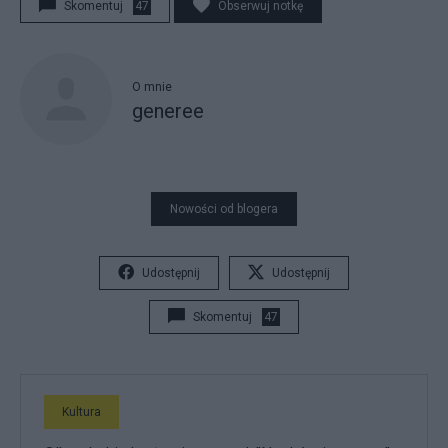
Skomentuj
47
Obserwuj notkę
O mnie
generee
Nowości od blogera
Udostępnij
Udostępnij
Skomentuj
47
Kultura