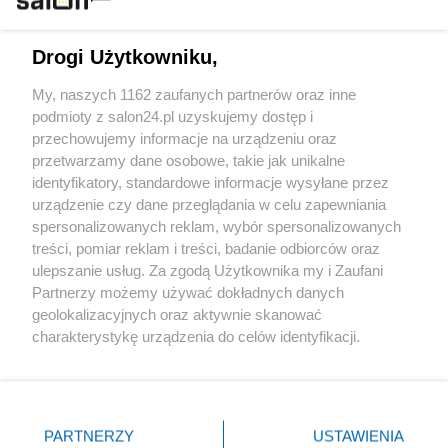
Technologie
Drogi Użytkowniku,
Sport
My, naszych 1162 zaufanych partnerów oraz inne
podmioty z salon24.pl uzyskujemy dostęp i
Społeczeństwo
przechowujemy informacje na urządzeniu oraz
przetwarzamy dane osobowe, takie jak unikalne
Kultura
identyfikatory, standardowe informacje wysyłane przez
urządzenie czy dane przeglądania w celu zapewniania
spersonalizowanych reklam, wybór spersonalizowanych
treści, pomiar reklam i treści, badanie odbiorców oraz
ulepszanie usług. Za zgodą Użytkownika my i Zaufani
X
Facebook
Instagram
Youtube
Partnerzy możemy używać dokładnych danych
geolokalizacyjnych oraz aktywnie skanować
charakterystykę urządzenia do celów identyfikacji.
Web Content Media sp. z o. o. © 2022
Ponieważ cenimy Twoją prywatność, prosimy o zgodę na
korzystanie z tych technologii poprzez kliknięcie
„Akceptuję”. Zgoda jest dobrowolna i zawsze możesz ją
Pomoc
O nas
Praca
Reklama
Kontakt
zmienić/wycofać klikając przycisk ustawień prywatności
PARTNERZY
USTAWIENIA