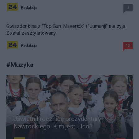
Redakcja
8
Gwiazdor kina z "Top Gun: Maverick" i "Jumanji" nie żyje.
Został zasztyletowany
Redakcja
12
#
Muzyka
Uświetnił rocznicę prezydentury
Nawrockiego. Kim jest Eldo?