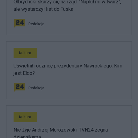
Olbrychski skarży się na rząd. "Napluł mi w twarz",
ale wystarczył list do Tuska
Redakcja
Kultura
Uświetnił rocznicę prezydentury Nawrockiego. Kim
jest Eldo?
Redakcja
Kultura
Nie żyje Andrzej Morozowski. TVN24 żegna
dziennikarza