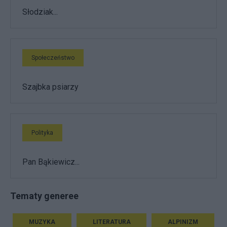
Słodziak...
Społeczeństwo
Szajbka psiarzy
Polityka
Pan Bąkiewicz...
Tematy generee
MUZYKA
LITERATURA
ALPINIZM