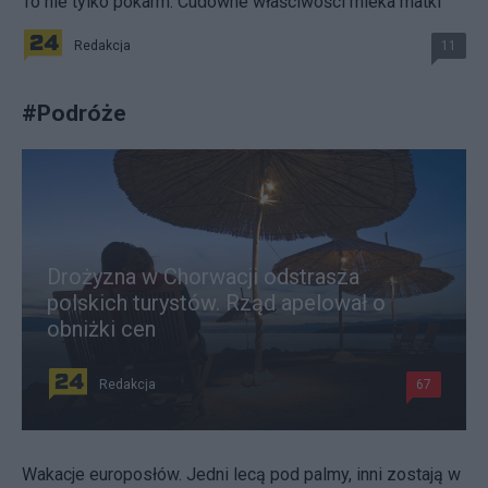
To nie tylko pokarm. Cudowne właściwości mleka matki
Redakcja
11
#
Podróże
Drożyzna w Chorwacji odstrasza
polskich turystów. Rząd apelował o
obniżki cen
Redakcja
67
Wakacje europosłów. Jedni lecą pod palmy, inni zostają w