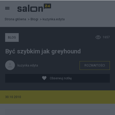
Strona główna
Blogi
kuzynka.edyta
1657
BLOG
Być szybkim jak greyhound
kuzynka.edyta
ROZMAITOŚCI
Obserwuj notkę
30.10.2010