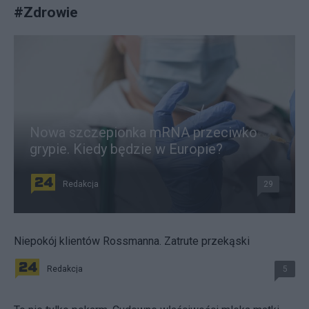
#
Zdrowie
Nowa szczepionka mRNA przeciwko
grypie. Kiedy będzie w Europie?
Redakcja
29
Niepokój klientów Rossmanna. Zatrute przekąski
Redakcja
5