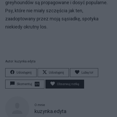
greyhoundów są propagowane i dosyć popularne.
Psy, które nie miały szczęścia jak ten,
zaadoptowany przez moją sąsiadkę, spotyka
niekiedy okrutny los.
Autor: kuzynka.edyta
Udostępnij
Udostępnij
Lubię to!
Skomentuj
69
Obserwuj notkę
O mnie
kuzynka.edyta