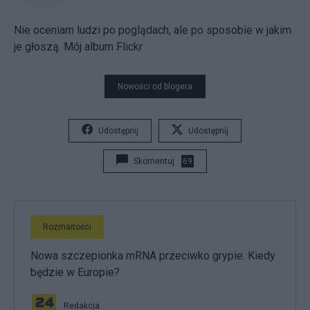
Nie oceniam ludzi po poglądach, ale po sposobie w jakim
je głoszą.
Mój album Flickr
Nowości od blogera
Udostępnij
Udostępnij
Skomentuj
69
Rozmaitości
Nowa szczepionka mRNA przeciwko grypie. Kiedy
będzie w Europie?
Redakcja