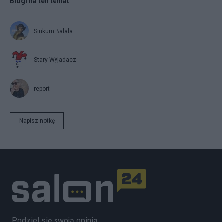
Blogi na ten temat
Siukum Balala
Stary Wyjadacz
report
Napisz notkę
Podziel się swoją opinią