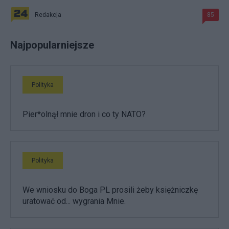
Redakcja
85
Najpopularniejsze
Polityka
Pier*olnął mnie dron i co ty NATO?
Polityka
We wniosku do Boga PL prosili żeby księżniczkę
uratować od... wygrania Mnie.