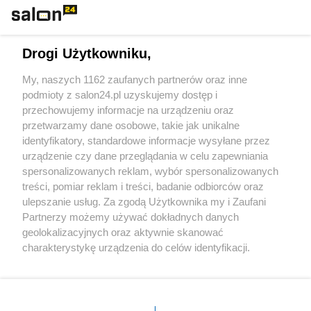
Technologie
Drogi Użytkowniku,
Sport
My, naszych 1162 zaufanych partnerów oraz inne
podmioty z salon24.pl uzyskujemy dostęp i
Społeczeństwo
przechowujemy informacje na urządzeniu oraz
przetwarzamy dane osobowe, takie jak unikalne
Kultura
identyfikatory, standardowe informacje wysyłane przez
urządzenie czy dane przeglądania w celu zapewniania
spersonalizowanych reklam, wybór spersonalizowanych
treści, pomiar reklam i treści, badanie odbiorców oraz
ulepszanie usług. Za zgodą Użytkownika my i Zaufani
X
Facebook
Instagram
Youtube
Partnerzy możemy używać dokładnych danych
geolokalizacyjnych oraz aktywnie skanować
charakterystykę urządzenia do celów identyfikacji.
Web Content Media sp. z o. o. © 2022
Ponieważ cenimy Twoją prywatność, prosimy o zgodę na
korzystanie z tych technologii poprzez kliknięcie
„Akceptuję”. Zgoda jest dobrowolna i zawsze możesz ją
Pomoc
O nas
Praca
Reklama
Kontakt
zmienić/wycofać klikając przycisk ustawień prywatności