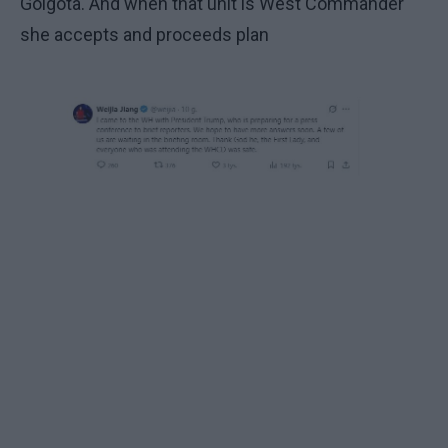
Golgota. And when that unit is West Commander
she accepts and proceeds plan