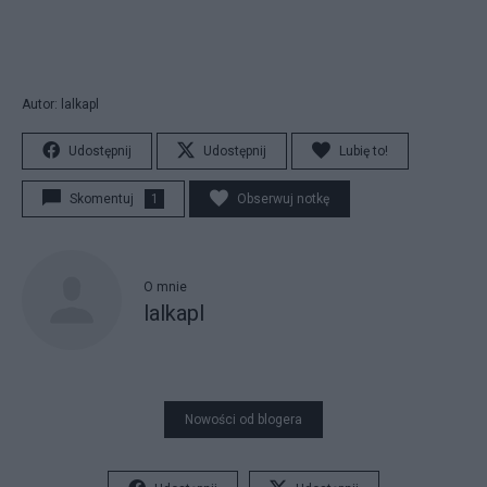
Autor: lalkapl
Udostępnij
Udostępnij
Lubię to!
Skomentuj
1
Obserwuj notkę
O mnie
lalkapl
Nowości od blogera