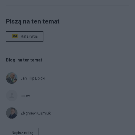
Piszą na ten temat
Rafał Woś
Blogi na ten temat
Jan Filip Libicki
catrw
Zbigniew Kuźmiuk
Napisz notkę