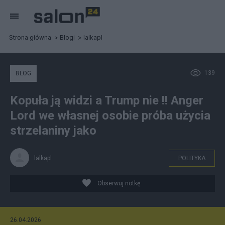
Strona główna
Blogi
lalkapl
139
BLOG
Kopuła ją widzi a Trump nie !! Anger
Lord we własnej osobie próba użycia
strzelaniny jako
lalkapl
POLITYKA
Obserwuj notkę
26.04.2026