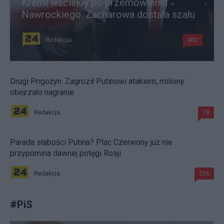
Kreml wściekły po przemówieniu
Nawrockiego. Zacharowa dostała szału
Redakcja
402
Drugi Prigożyn. Zagroził Putinowi atakiem, miliony
obejrzało nagranie
Redakcja
78
Parada słabości Putina? Plac Czerwony już nie
przypomina dawnej potęgi Rosji
Redakcja
206
#
PiS