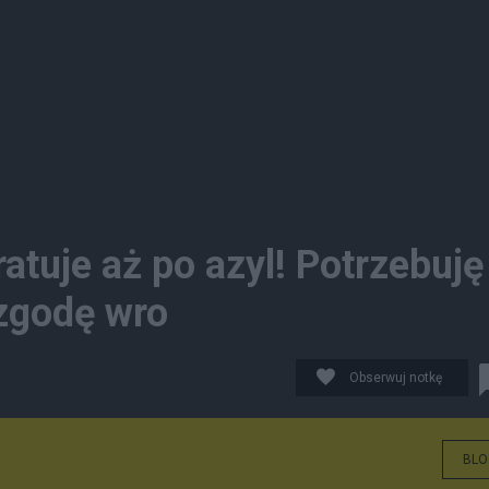
atuje aż po azyl! Potrzebuję
 zgodę wro
Obserwuj notkę
BLO