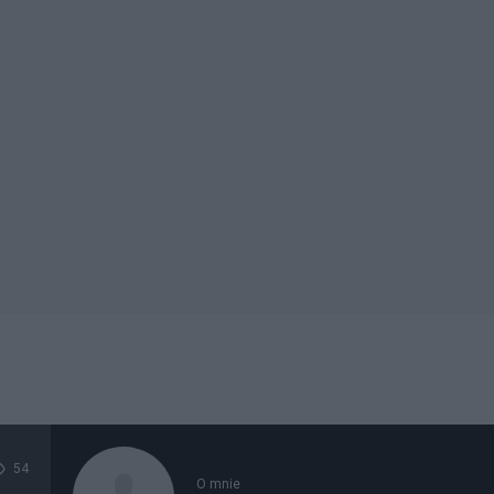
54
O mnie