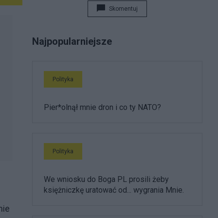
Skomentuj
Najpopularniejsze
Polityka
Pier*olnął mnie dron i co ty NATO?
Polityka
We wniosku do Boga PL prosili żeby
księżniczkę uratować od... wygrania Mnie.
nie