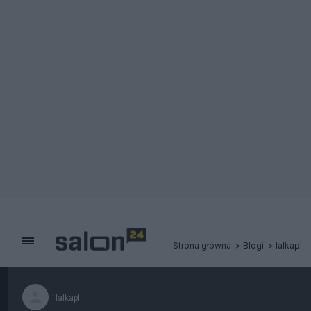
Strona główna
Blogi
lalkapl
lalkapl