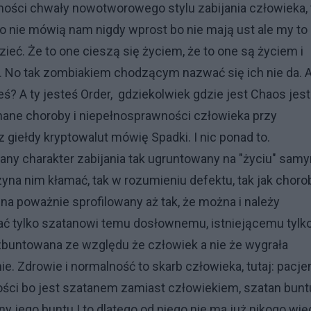
ności chwały nowotworowego stylu zabijania człowieka, 
go nie mówią nam nigdy wprost bo nie mają ust ale my to
eć. Że to one cieszą się życiem, że to one są życiem i
 one. No tak zombiakiem chodzącym nazwać się ich nie da. 
łeś? A ty jesteś Order, gdziekolwiek gdzie jest Chaos jes
nane choroby i niepełnosprawności człowieka przy
z giełdy kryptowalut mówię Spadki. I nic ponad to.
any charakter zabijania tak ugruntowany na "życiu" sam
yna nim kłamać, tak w rozumieniu defektu, tak jak chorob
na poważnie sprofilowany aż tak, że można i należy
ać tylko szatanowi temu dosłownemu, istniejącemu tylk
, zbuntowana ze względu że człowiek a nie że wygrała
ie. Zdrowie i normalność to skarb człowieka, tutaj: pacjen
ności bo jest szatanem zamiast człowiekiem, szatan bunt
y jego buntu.I to dlatego od niego nie ma już nikogo wię