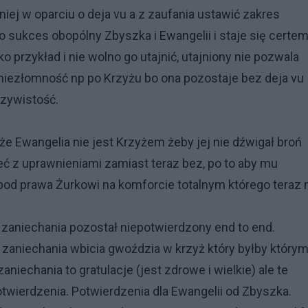
niej w oparciu o deja vu a z zaufania ustawić zakres
to sukces obopólny Zbyszka i Ewangelii i staje się certe
 przykład i nie wolno go utajnić, utajniony nie pozwala
ć niezłomność np po Krzyżu bo ona pozostaje bez deja vu
oczywistość.
e Ewangelia nie jest Krzyżem żeby jej nie dźwigał broń
eć z uprawnieniami zamiast teraz bez, po to aby mu
d prawa Żurkowi na komforcie totalnym którego teraz 
zaniechania pozostał niepotwierdzony end to end.
 zaniechania wbicia gwoździa w krzyż który byłby którym
 zaniechania to gratulacje (jest zdrowe i wielkie) ale te
otwierdzenia. Potwierdzenia dla Ewangelii od Zbyszka.