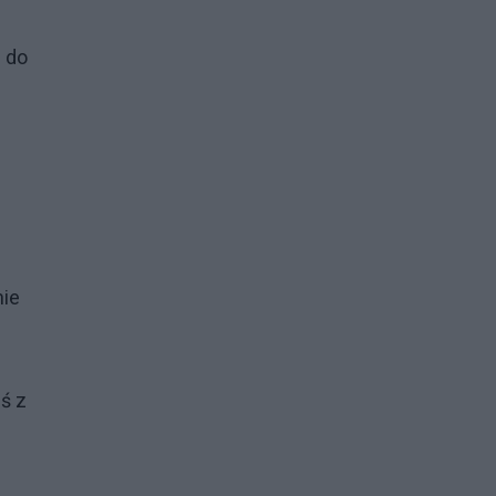
m do
nie
ś z