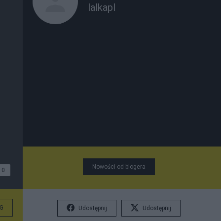
lalkapl
Nowości od blogera
0
G
Udostępnij
Udostępnij