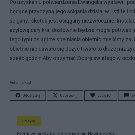
Po uzyskaniu potwierdzenia Ewangelia wystawi i pod
będące przyczyną jego ścigania dzisiaj w 1stlife i 
ścigany, skutek jest osiągany niezwłocznie. Insta
azylową cały kraj dosłownie będzie mogła potrwać 
tego typu osiągi ze spełniania obietnic mieliśmy za
obietnic nie dawało się dożyć trwało to dłużej niż ż
sześć godzin.Aby otrzymać Ziobrę świętego w oczka
Autor: lalkapl
Udostępnij
Udostępnij
Lubię to!
S
Polityka
Kreml wściekły po przemówieniu Nawrockiego.