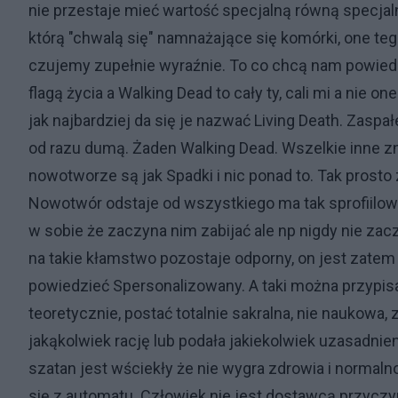
nie przestaje mieć wartość specjalną równą specjal
którą "chwalą się" namnażające się komórki, one te
czujemy zupełnie wyraźnie. To co chcą nam powiedzi
flagą życia a Walking Dead to cały ty, cali mi a nie
jak najbardziej da się je nazwać Living Death. Zaspa
od razu dumą. Żaden Walking Dead. Wszelkie inne z
nowotworze są jak Spadki i nic ponad to. Tak prosto 
Nowotwór odstaje od wszystkiego ma tak sprofiilow
w sobie że zaczyna nim zabijać ale np nigdy nie zacz
na takie kłamstwo pozostaje odporny, on jest zatem 
powiedzieć Spersonalizowany. A taki można przypis
teoretycznie, postać totalnie sakralna, nie naukowa
jakąkolwiek rację lub podała jakiekolwiek uzasadnien
szatan jest wściekły że nie wygra zdrowia i normal
się z automatu. Człowiek nie jest dostawcą przyczyn