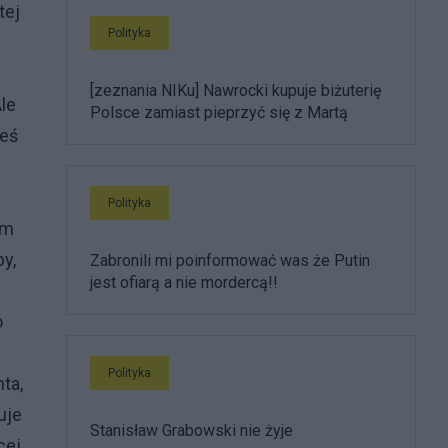
tej
Polityka
[zeznania NIKu] Nawrocki kupuje biżuterię
Ale
Polsce zamiast pieprzyć się z Martą
teś
Polityka
ym
y,
Zabronili mi poinformować was że Putin
jest ofiarą a nie mordercą!!
o
Polityka
ta,
uje
Stanisław Grabowski nie żyje
cej