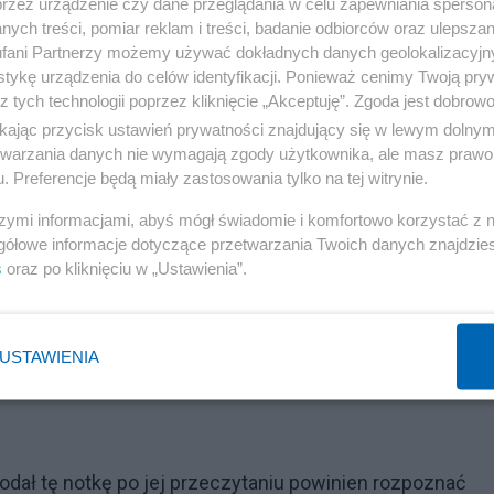
przez urządzenie czy dane przeglądania w celu zapewniania sperson
owieka. Potrzebny jest zamiast człowieka anioł który
ych treści, pomiar reklam i treści, badanie odbiorców oraz ulepszan
 może być możliwe nie rozpoznaje jako powodu do
fani Partnerzy możemy używać dokładnych danych geolokalizacyjn
tykę urządzenia do celów identyfikacji. Ponieważ cenimy Twoją pry
st wiadomo jak coś jest możliwe to oznacza to że w tym
z tych technologii poprzez kliknięcie „Akceptuję”. Zgoda jest dobro
prostu. I on nigdy nie stracił komfortu personalnego napo
ikając przycisk ustawień prywatności znajdujący się w lewym dolny
ie klęskę. Księgę genesis nowotworu medycznego otwier
etwarzania danych nie wymagają zgody użytkownika, ale masz prawo 
. Preferencje będą miały zastosowania tylko na tej witrynie.
untowe zamiast boże, tak twierdzi nasza wreszcie uzyska
 jej refund która nie może zawieźć tzn zaniechać dodania
szymi informacjami, abyś mógł świadomie i komfortowo korzystać z
gółowe informacje dotyczące przetwarzania Twoich danych znajdzi
alnych. To dodanie zasługuje na powagę totalną a u
s
oraz po kliknięciu w „Ustawienia”.
yszek nie może tu za chwilę zawieść tak człowieczo, ta
 a dodatkowych warunków koniecznych do spełnienia ab
obra nowina. A ten tekst jest po prostu po to, żeby mógł
USTAWIENIA
dał tę notkę po jej przeczytaniu powinien rozpoznać