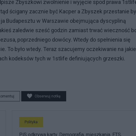
pisze Zbyszkowi zwolnienie i wyjęcie spod prawa 1stlif
odtąd ścigany zacznie być Kacper a Zbyszek przestanie b
lacja Budapesztu w Warszawie obejmująca dyscypliną
jakieś zaledwie sześć godzin zamiast trwać wieczność b
 Jezusa, poprzedniego dowócy. Wtedy do spełnienia się
ycie. To było wtedy. Teraz szacujemy oczekiwanie na jaki
ch kodeksów tych w 1stlife definiujących grzeszki.
komentuj
Obserwuj notkę
Polityka
PiS odkrywa karty. Demografia, mieszkania, ETS,