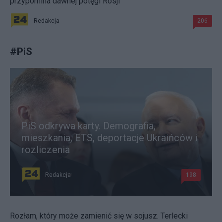
przypomina dawnej potęgi Rosji
Redakcja
206
#
PiS
PiS odkrywa karty. Demografia,
mieszkania, ETS, deportacje Ukraińców i
rozliczenia
Redakcja
198
Rozłam, który może zamienić się w sojusz. Terlecki