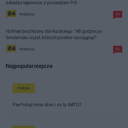
zdradza tajemnice z posiedzeń PiS
Redakcja
89
Hofman bezlitosny dla Kurskiego. "48 godzin po
Smoleńsku liczył, których posłów wyciągnąć"
Redakcja
85
Najpopularniejsze
Polityka
Pier*olnął mnie dron i co ty NATO?