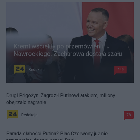
Kreml wściekły po przemówieniu
Nawrockiego. Zacharowa dostała szału
Redakcja
449
Drugi Prigożyn. Zagroził Putinowi atakiem, miliony
obejrzało nagranie
Redakcja
78
Parada słabości Putina? Plac Czerwony już nie