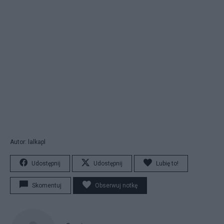
Autor: lalkapl
Udostępnij
Udostępnij
Lubię to!
Skomentuj
Obserwuj notkę