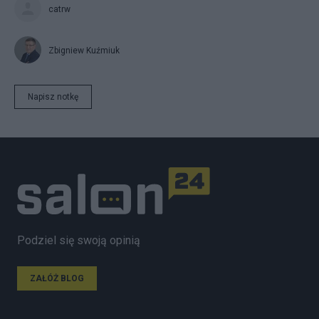
catrw
Zbigniew Kuźmiuk
Napisz notkę
Podziel się swoją opinią
ZAŁÓŻ BLOG