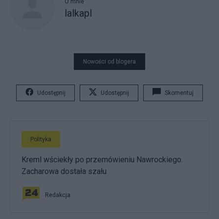
O mnie
lalkapl
Nowości od blogera
Udostępnij
Udostępnij
Skomentuj
Polityka
Kreml wściekły po przemówieniu Nawrockiego.
Zacharowa dostała szału
Redakcja