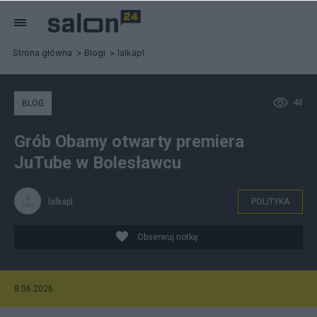
Strona główna
Blogi
lalkapl
48
BLOG
Grób Obamy otwarty premiera
JuTube w Bolesławcu
lalkapl
POLITYKA
Obserwuj notkę
8.06.2026