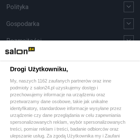
Polityka
Gospodarka
Rozmaitości
Technologie
Drogi Użytkowniku,
Sport
My, naszych 1162 zaufanych partnerów oraz inne
podmioty z salon24.pl uzyskujemy dostęp i
Społeczeństwo
przechowujemy informacje na urządzeniu oraz
przetwarzamy dane osobowe, takie jak unikalne
Kultura
identyfikatory, standardowe informacje wysyłane przez
urządzenie czy dane przeglądania w celu zapewniania
spersonalizowanych reklam, wybór spersonalizowanych
treści, pomiar reklam i treści, badanie odbiorców oraz
ulepszanie usług. Za zgodą Użytkownika my i Zaufani
X
Facebook
Instagram
Youtube