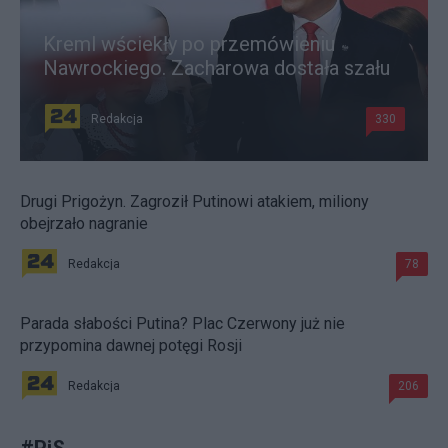
Kreml wściekły po przemówieniu
Nawrockiego. Zacharowa dostała szału
Redakcja
330
Drugi Prigożyn. Zagroził Putinowi atakiem, miliony
obejrzało nagranie
Redakcja
78
Parada słabości Putina? Plac Czerwony już nie
przypomina dawnej potęgi Rosji
Redakcja
206
#
PiS