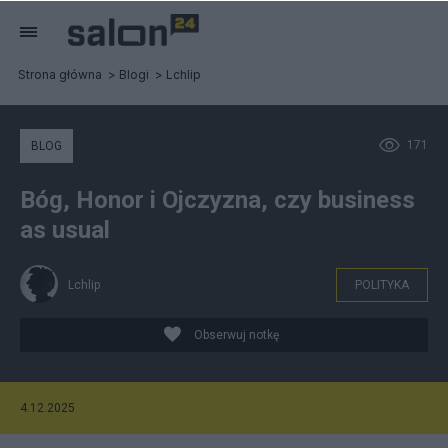
Strona główna
Blogi
Lchlip
171
BLOG
Bóg, Honor i Ojczyzna, czy business
as usual
Lchlip
POLITYKA
Obserwuj notkę
4.12.2025