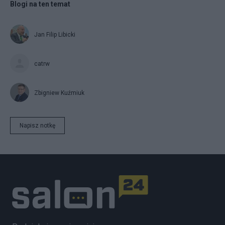
Blogi na ten temat
Jan Filip Libicki
catrw
Zbigniew Kuźmiuk
Napisz notkę