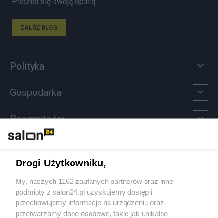
Podziel się swoją opinią
ZAŁÓŻ BLOG
Polityka
Gospodarka
Rozmaitości
Technologie
Drogi Użytkowniku,
Sport
My, naszych 1162 zaufanych partnerów oraz inne
podmioty z salon24.pl uzyskujemy dostęp i
Społeczeństwo
przechowujemy informacje na urządzeniu oraz
przetwarzamy dane osobowe, takie jak unikalne