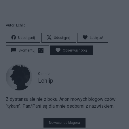
Autor: Lchlip
Udostępnij
Udostępnij
Lubię to!
Skomentuj
17
Obserwuj notkę
O mnie
Lchlip
Z dystansu ale nie z boku. Anonimowych blogowiczów
"tykam". Pan/Pani są dla mnie osobami z nazwiskiem.
Nowości od blogera