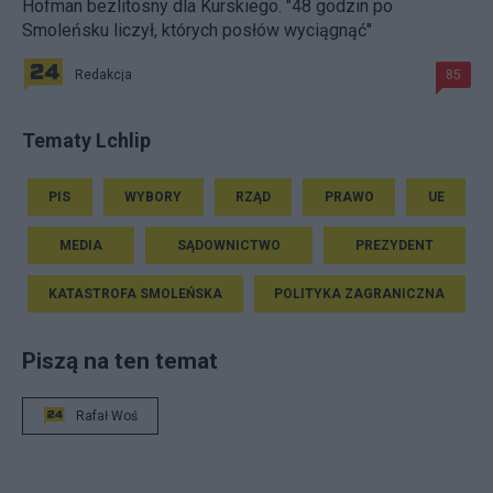
Hofman bezlitosny dla Kurskiego. "48 godzin po
Smoleńsku liczył, których posłów wyciągnąć"
Redakcja
85
Tematy Lchlip
PIS
WYBORY
RZĄD
PRAWO
UE
MEDIA
SĄDOWNICTWO
PREZYDENT
KATASTROFA SMOLEŃSKA
POLITYKA ZAGRANICZNA
Piszą na ten temat
Rafał Woś