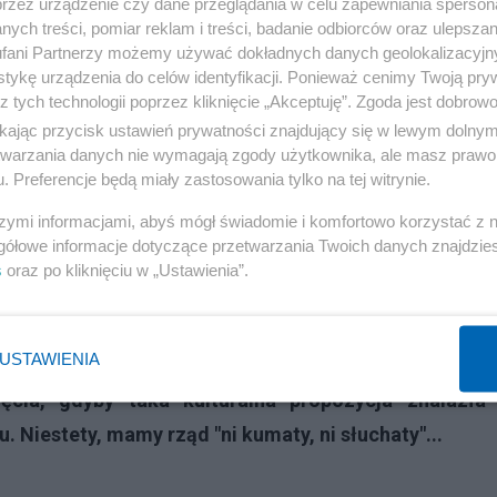
przez urządzenie czy dane przeglądania w celu zapewniania sperson
i kombatantów w mundurach oraz zawsze obecne
ych treści, pomiar reklam i treści, badanie odbiorców oraz ulepszan
fani Partnerzy możemy używać dokładnych danych geolokalizacyjn
cie z prezydentem-elektem, robi na mnie niesamow
tykę urządzenia do celów identyfikacji. Ponieważ cenimy Twoją pry
aków powoduje, że serce rośnie a oczy wilgotnieją. M
z tych technologii poprzez kliknięcie „Akceptuję”. Zgoda jest dobro
ba unikalnego we współczesnej Europie. Podczas nas
ikając przycisk ustawień prywatności znajdujący się w lewym dolny
etwarzania danych nie wymagają zgody użytkownika, ale masz prawo 
y Europejski Kongres Kultury we Wrocławiu. Czemu 
. Preferencje będą miały zastosowania tylko na tej witrynie.
awie dla uświetnienia ostatniej prezydencji? Na 
szymi informacjami, abyś mógł świadomie i komfortowo korzystać z
cznicy Powstania Warszawskiego nie widziałem ważn
gółowe informacje dotyczące przetwarzania Twoich danych znajdzi
ni skalą, treścią i atmosferą wydarzenia decyde
s
oraz po kliknięciu w „Ustawienia”.
com i mediom. Przetłumaczone na języki obce tek
h zachwycałyby gości, doszkalając ich z naszej hist
USTAWIENIA
zna prezydencja Polski dobiegła końca przed roczn
ęcia, gdyby taka kulturalna propozycja znalazła 
 Niestety, mamy rząd "ni kumaty, ni słuchaty"...