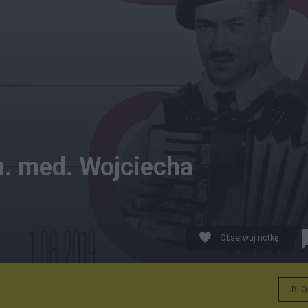
. n. med. Wojciecha
Obserwuj notkę
azane piosenki".
BLO