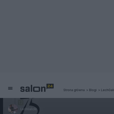
Strona główna
Blogi
LechGali
LechGalicki