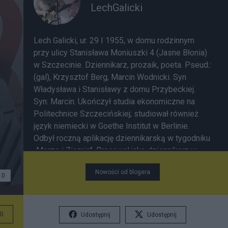
LechGalicki
Lech Galicki, ur. 29 I 1955, w domu rodzinnym
przy ulicy Stanisława Moniuszki 4 (Jasne Błonia)
w Szczecinie. Dziennikarz, prozaik, poeta. Pseud.:
(gal), Krzysztof Berg, Marcin Wodnicki. Syn
Władysława i Stanisławy z domu Przybeckiej.
Syn: Marcin. Ukończył studia ekonomiczne na
Politechnice Szczecińskiej; studiował również
język niemiecki w Goethe Institut w Berlinie.
Odbył roczną aplikację dziennikarską w tygodniku
„Morze i Ziemia”. Pracował jako dziennikarz w
rozmaitych periodykach. Był zastępcą redaktora
Nowości od blogera
naczelnego dwutygodnika „Kościół nad Odrą i
0
Bałtykiem”. Od 1995 współpracuje z PR Szczecin,
dla którego przygotowuje reportaże, audycje
autorskie, słuchowisko („Grona Grudnia” w ramach
G
Udostępnij
Udostępnij
„Szczecińskiej Trylogii Grudnia.”), pisze